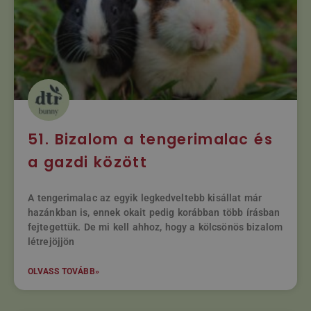
51. Bizalom a tengerimalac és
a gazdi között
A tengerimalac az egyik legkedveltebb kisállat már
hazánkban is, ennek okait pedig korábban több írásban
fejtegettük. De mi kell ahhoz, hogy a kölcsönös bizalom
létrejöjjön
OLVASS TOVÁBB»