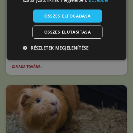
48. Mit ehet és mit nem ehet a
ÖSSZES ELFOGADÁSA
tengerimalac? – Teljes lista
ÖSSZES ELUTASÍTÁSA
Több cikkünkben kiemeltük, hogy a tengerimalac
hazánkban is egyre nagyobb népszerűségnek örvendő
RÉSZLETEK MEGJELENÍTÉSE
állat, aminek oka kedves természete, és az, hogy kiváló
harmóniában élhet az emberrel.
OLVASS TOVÁBB»