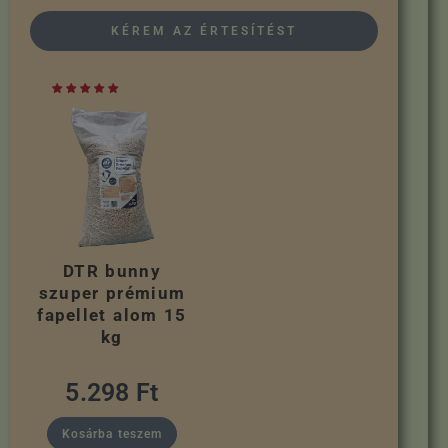
KÉREM AZ ÉRTESÍTÉST
DTR bunny
szuper prémium
fapellet alom 15
kg
5.298
Ft
Kosárba teszem