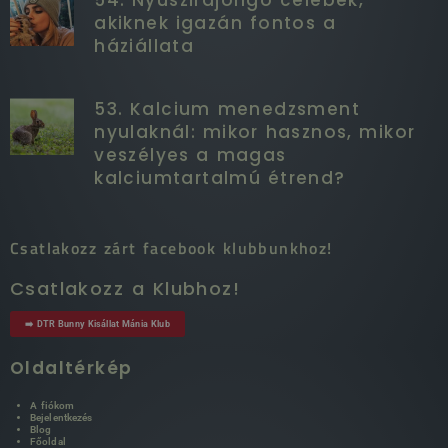
akiknek igazán fontos a
háziállata
53. Kalcium menedzsment
nyulaknál: mikor hasznos, mikor
veszélyes a magas
kalciumtartalmú étrend?
Csatlakozz zárt facebook klubbunkhoz!
Csatlakozz a Klubhoz!
➡️ DTR Bunny Kisállat Mánia Klub
Oldaltérkép
A fiókom
Bejelentkezés
Blog
Főoldal