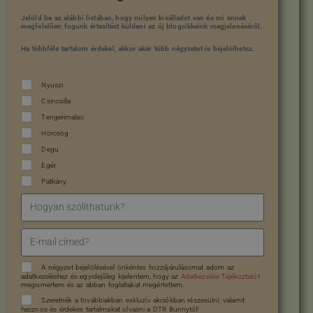
Jelöld be az alábbi listában, hogy milyen kisálladot van és mi ennek
megfelelően fogunk értesítést küldeni az új blogcikkeink megjelenéséről.
Ha többféle tartalom érdekel, akkor akár több négyzetet is bejelölhetsz.
Nyuszi
Csincsilla
Tengerimalac
Hörcsög
Degu
Egér
Patkány
A négyzet bejelölésével önkéntes hozzájárulásomat adom az
adatkezeléshez és egyidejűleg kijelentem, hogy az
Adatkezelési Tájékoztatót
megismertem és az abban foglaltakat megértettem.
Szeretnék a továbbiakban exkluzív akciókban részesülni, valamit
hasznos és érdekes tartalmakat olvasni a DTR Bunnytól!