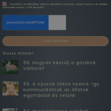
Szeretnék a továbbiakban exkluzív akciókban részesülni, valamit hasznos és érdekes
tartalmakat olvasni a DTR Bunnytől!
CSATLAKOZOM!
Olvass minket!
56. Hogyan készülj a gazdivá
válásra?
55. A nyuszik titkos nyelve: így
kommunikálnak az állatok
egymással és velünk
54. Nyuszirajongó celebek,