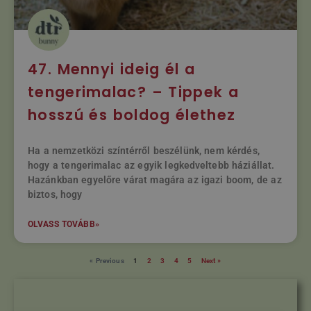
47. Mennyi ideig él a
tengerimalac? – Tippek a
hosszú és boldog élethez
Ha a nemzetközi színtérről beszélünk, nem kérdés,
hogy a tengerimalac az egyik legkedveltebb háziállat.
Hazánkban egyelőre várat magára az igazi boom, de az
biztos, hogy
OLVASS TOVÁBB»
« Previous
1
2
3
4
5
Next »