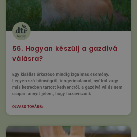
56. Hogyan készülj a gazdivá
válásra?
Egy kisállat érkezése mindig izgalmas esemény.
Legyen szó hörcsögről, tengerimalacról, nyúlról vagy
más ketrecben tartott kedvencről, a gazdivá válás nem
csupán annyit jelent, hogy hazaviszünk
OLVASS TOVÁBB»