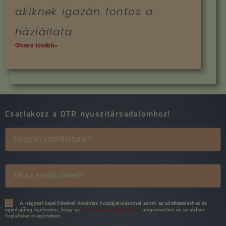
akiknek igazán fontos a
háziállata
Olvass tovább»
Csatlakozz a DTR nyuszitársadalomhoz!
A négyzet bejelölésével önkéntes hozzájárulásomat adom az adatkezeléshez és
egyidejűleg kijelentem, hogy az
Adatkezelési Tájékoztatót
megismertem és az abban
foglaltakat megértettem.