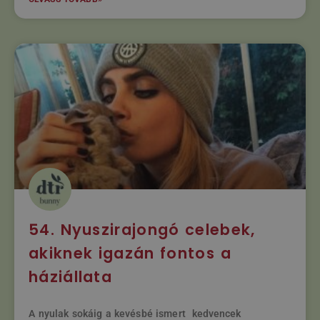
54. Nyuszirajongó celebek,
akiknek igazán fontos a
háziállata
A nyulak sokáig a kevésbé ismert kedvencek