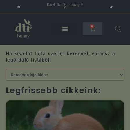
Daryl The Real bunny ®
0
Ha kisállat fajta szerint keresnél, válassz a
legördülő listából!
Legfrissebb cikkeink: