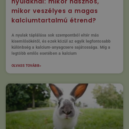
nyulaknál: mikor hasznos,
mikor veszélyes a magas
kalciumtartalmú étrend?
A nyulak táplálása sok szempontból eltér más
kisemlősökétől, és ezek közül az egyik legfontosabb
különbség a kalcium-anyagcsere sajátossága. Míg a
legtöbb emlős esetében a kalcium
OLVASS TOVÁBB»