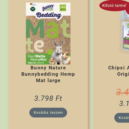
Kifutó termék
Bunny Nature
Chipsi 
Bunnybedding Hemp
Orig
Mat large
3.
3.798
Ft
3.
Kosárba teszem
Kosá