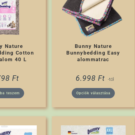
y Nature
Bunny Nature
ding Cotton
Bunnybedding Easy
alom 40 L
alommatrac
798
Ft
6.998
Ft
-tól
rba teszem
Opciók választása