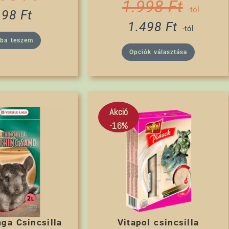
1.998
Ft
-tól
198
Ft
1.498
Ft
-tól
rba teszem
Opciók választása
Akció
-16%
aga Csincsilla
Vitapol csincsilla