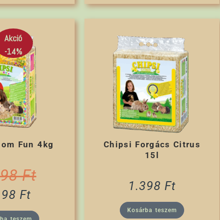
Akció
-14%
lom Fun 4kg
Chipsi Forgács Citrus
15l
698
Ft
1.398
Ft
198
Ft
Kosárba teszem
rba teszem