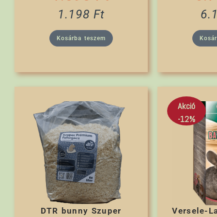
1.198
Ft
6.
Kosárba teszem
Kosá
Akció
-12%
DTR bunny Szuper
Versele-L