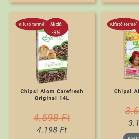
Akció
Kifutó termék
Kifutó termék
-9%
Chipsi Alom Carefresh
Chipsi A
Original 14L
3.
4.598
Ft
3.
4.198
Ft
Kosá