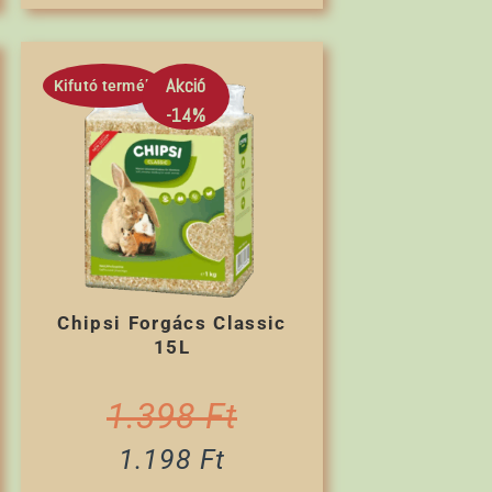
Akció
Kifutó termék
-14%
Chipsi Forgács Classic
15L
1.398
Ft
1.198
Ft