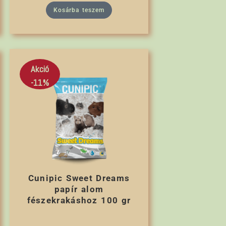
Kosárba teszem
Akció
-11%
Cunipic Sweet Dreams
papír alom
fészekrakáshoz 100 gr