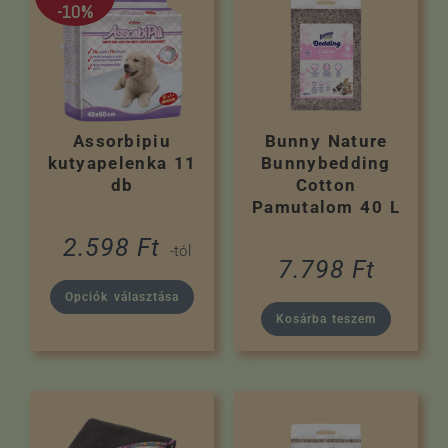
-10%
Assorbipiu
Bunny Nature
kutyapelenka 11
Bunnybedding
db
Cotton
Pamutalom 40 L
2.598
Ft
-tól
7.798
Ft
Opciók választása
Kosárba teszem