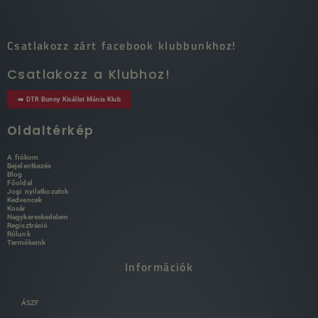
Csatlakozz zárt facebook klubbunkhoz!
Csatlakozz a Klubhoz!
➡️ DTR Bunny Kisállat Mánia Klub
Oldaltérkép
A fiókom
Bejelentkezés
Blog
Főoldal
Jogi nyilatkozatok
Kedvencek
Kosár
Nagykereskedelem
Regisztráció
Rólunk
Termékeink
Információk
ÁSZF