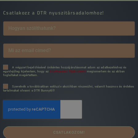
Csatlakozz a DTR nyuszitársadalomhoz!
A négyzet bejelölésével önkéntes hozzájárulásomat adom az adatkezeléshez és
egyidejűleg kijelentem, hogy az
Adatkezelési Tájékoztatót
megismertem és az abban
foglaltakat megértettem.
Szeretnék a továbbiakban exkluzív akciókban részesülni, valamit hasznos és érdekes
tartalmakat olvasni a DTR Bunnytől!
CSATLAKOZOM!