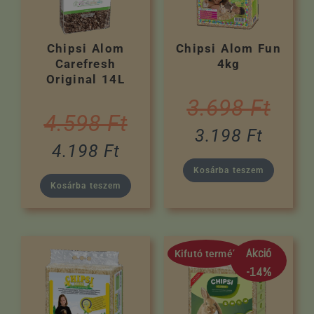
Chipsi Alom
Chipsi Alom Fun
Carefresh
4kg
Original 14L
3.698
Ft
4.598
Ft
3.198
Ft
4.198
Ft
Kosárba teszem
Kosárba teszem
Akció
Kifutó termék
-14%