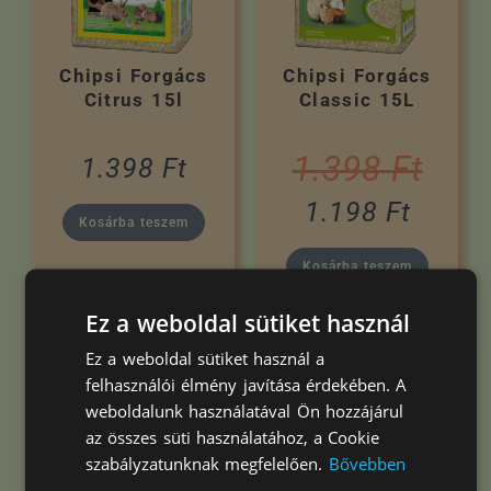
Chipsi Forgács
Chipsi Forgács
Citrus 15l
Classic 15L
1.398
Ft
1.398
Ft
1.198
Ft
Kosárba teszem
Kosárba teszem
Ez a weboldal sütiket használ
Ez a weboldal sütiket használ a
Akció
Akció
Kifutó termék
Kifutó termék
felhasználói élmény javítása érdekében. A
-14%
-9%
weboldalunk használatával Ön hozzájárul
az összes süti használatához, a Cookie
szabályzatunknak megfelelően.
Bővebben