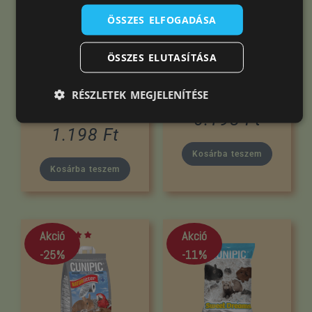
ÖSSZES ELFOGADÁSA
Chipsi Forgács
Chipsi Kukorica
Plus Zöld Alma
Alom Family 20L
ÖSSZES ELUTASÍTÁSA
15L
6.798
Ft
RÉSZLETEK MEGJELENÍTÉSE
1.398
Ft
6.198
Ft
1.198
Ft
Kosárba teszem
Kosárba teszem
Akció
Akció
-25%
-11%