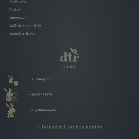
Adatkezelés
Cookiek
Impresszum
Szállítási információk
Személyes átvétel
DTR bunny Kft.
+36307475074
info@dtrbunny.hu
Hitelesített értékeléseink