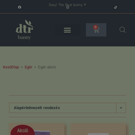
Daryl The Real bunny ®
0
Kezdőlap
>
Egér
>
Egér alom
Alapértelmezett rendezés
Akció