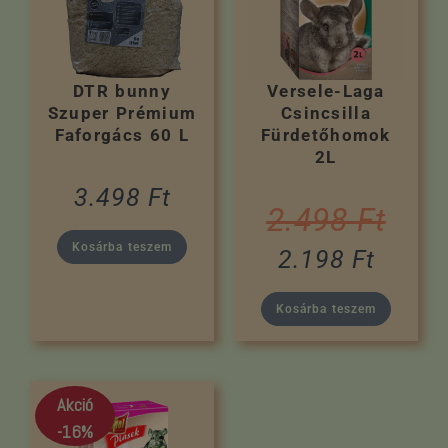
DTR bunny
Versele-Laga
Szuper Prémium
Csincsilla
Faforgács 60 L
Fürdetőhomok
2L
3.498
Ft
2.498
Ft
Kosárba teszem
2.198
Ft
Kosárba teszem
Akció
-16%