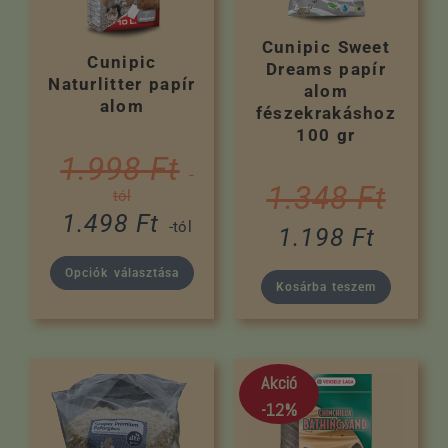
Cunipic Sweet
Cunipic
Dreams papír
Naturlitter papír
alom
alom
fészekrakáshoz
100 gr
1.998
Ft
-
1.348
Ft
tól
1.498
Ft
-tól
1.198
Ft
Opciók választása
Kosárba teszem
Akció
-12%