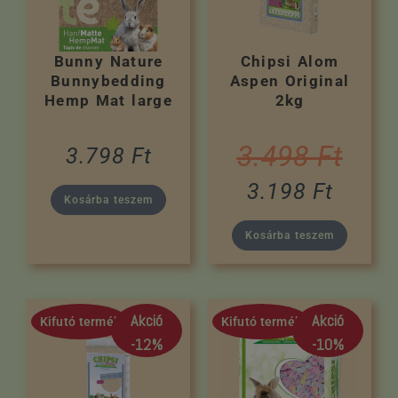
Bunny Nature
Chipsi Alom
Bunnybedding
Aspen Original
Hemp Mat large
2kg
3.498
Ft
3.798
Ft
3.198
Ft
Kosárba teszem
Kosárba teszem
Akció
Akció
Kifutó termék
Kifutó termék
-12%
-10%