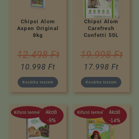
Chipsi Alom
Chipsi Alom
Aspen Original
Carefresh
8kg
Confetti 50L
12.498
Ft
19.998
Ft
10.998
Ft
17.998
Ft
Kosárba teszem
Kosárba teszem
Akció
Akció
Kifutó termék
Kifutó termék
-9%
-14%