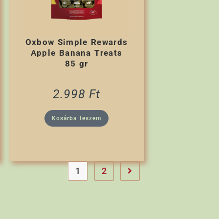
Oxbow Simple Rewards
Apple Banana Treats
85 gr
2.998
Ft
Kosárba teszem
1
2