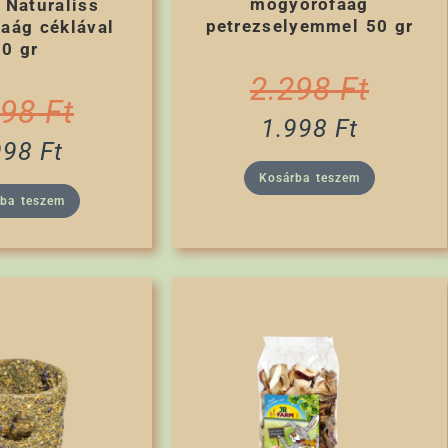
mogyorófaág
 Naturaliss
petrezselyemmel 50 gr
aág céklával
50 gr
2.298
Ft
298
Ft
1.998
Ft
998
Ft
Kosárba teszem
rba teszem