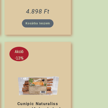
4.898
Ft
Kosárba teszem
Akció
-13%
Cunipic Naturaliss