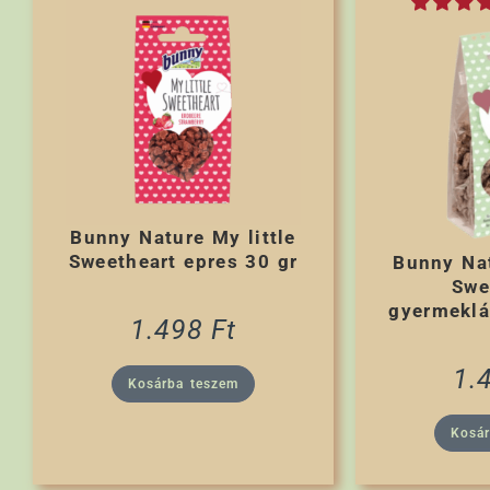
Bunny Nature My little
Sweetheart epres 30 gr
Bunny Nat
Swe
gyermeklá
1.498
Ft
1.
Kosárba teszem
Kosá