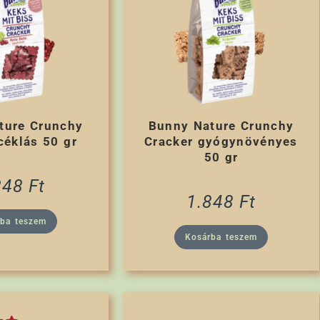
ture Crunchy
Bunny Nature Crunchy
céklás 50 gr
Cracker gyógynövényes
50 gr
848
Ft
1.848
Ft
rba teszem
Kosárba teszem