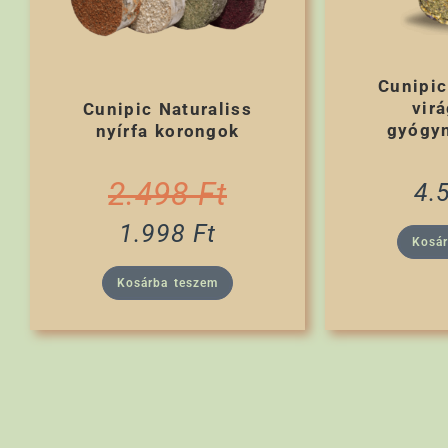
Cunipic
vir
Cunipic Naturaliss
gyógy
nyírfa korongok
2.498
Ft
4.
1.998
Ft
Kosá
Kosárba teszem