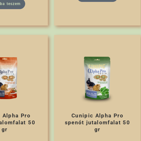
rba teszem
 Alpha Pro
Cunipic Alpha Pro
talomfalat 50
spenót jutalomfalat 50
gr
gr