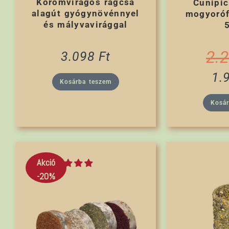
Körömvirágos rágcsa
Cunipic
alagút gyógynövénnyel
mogyoróf
és mályvavirággal
2.
3.098
Ft
1.
Kosárba teszem
Kosá
Akció
-20%