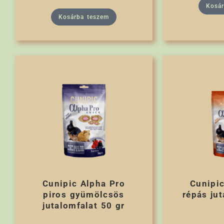
Kosá
Kosárba teszem
Cunipic Alpha Pro
Cunipic
piros gyümölcsös
répás ju
jutalomfalat 50 gr