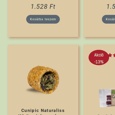
1.528
Ft
1.
Kosárba teszem
Kosá
Akció
-13%
Cunipic Naturaliss