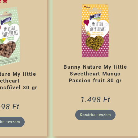
Bunny Nature My little
Sweetheart Mango
ure My little
Passion fruit 30 gr
etheart
ncfűvel 30 gr
1.498
Ft
498
Ft
Kosárba teszem
rba teszem