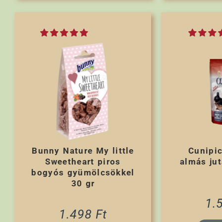
Bunny Nature My little
Cunipic
Sweetheart piros
almás ju
bogyós gyümölcsökkel
30 gr
1.
1.498
Ft