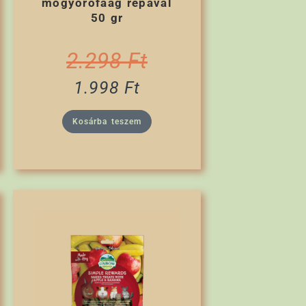
mogyorófaág répával
50 gr
2.298
Ft
1.998
Ft
Kosárba teszem