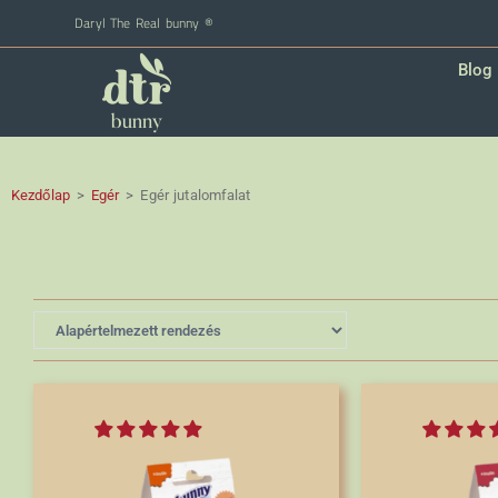
Daryl The Real bunny ®
Blog
Kezdőlap
>
Egér
>
Egér jutalomfalat