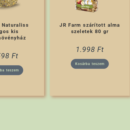
 Naturaliss
JR Farm szárított alma
ágos kis
szeletek 80 gr
növényház
1.998
Ft
598
Ft
Kosárba teszem
rba teszem