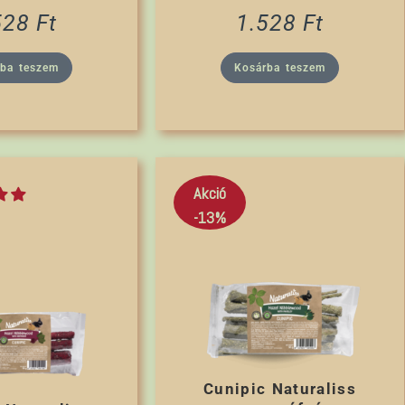
528
Ft
1.528
Ft
rba teszem
Kosárba teszem
Akció
-13%
Cunipic Naturaliss