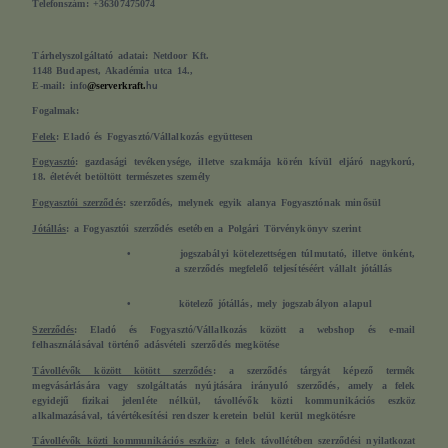
Telefonszám
: +36307475074
Tárhelyszolgáltató adatai:
Netdoor Kft.
1148 Budapest, Akadémia utca 14.,
E-mail: info
@serverkraft.
hu
Fogalmak:
Felek
: Eladó és Fogyasztó/Vállalkozás együttesen
Fogyasztó
: gazdasági tevékenysége, illetve szakmája körén kívül eljáró nagykorú,
18. életévét betöltött természetes személy
Fogyasztói szerződés
: szerződés, melynek egyik alanya Fogyasztónak minősül
Jótállás
: a Fogyasztói szerződés esetében a Polgári Törvénykönyv szerint
•
jogszabályi kötelezettségen túlmutató, illetve önként,
a szerződés megfelelő teljesítéséért vállalt jótállás
•
kötelező jótállás, mely jogszabályon alapul
Szerződés
: Eladó és Fogyasztó/Vállalkozás között a webshop és e-mail
felhasználásával történő adásvételi szerződés megkötése
Távollévők között kötött szerződés
: a szerződés tárgyát képező termék
megvásárlására vagy szolgáltatás nyújtására irányuló szerződés, amely a felek
egyidejű fizikai jelenléte nélkül, távollévők közti kommunikációs eszköz
alkalmazásával, távértékesítési rendszer keretein belül kerül megkötésre
Távollévők közti kommunikációs eszköz
: a felek távollétében szerződési nyilatkozat