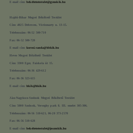
E-mail cím:
bekeltetotestulet@gymskik.hu
Hajdú-Bihar Megyei Békéltető Testület
Cím: 4025 Debrecen, Vörösmarty u. 13-15.
Telefonszám: 06-52 500-710
Fax: 06-52 500-720
E-mail cím:
korosi.vanda@hbkik.hu
Heves Megyei Békéltető Testület
Cím: 3300 Eger, Faiskola út 15.
Telefonszám: 06-36 429-612
Fax: 06-36 323-615
E-mail cím:
hkik@hkik.hu
Jász-Nagykun-Szolnok Megyei Békéltető Testület
Cím: 5000 Szolnok, Verseghy park 8. III. emelet 305-306.
Telefonszám: 06-56 510-621, 06-20 373-2570
Fax: 06-56 510-628
E-mail cím:
bekeltetotestulet@jnszmkik.hu