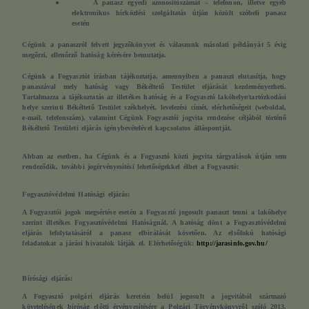
●
A panasz egyedi azonosítószámát – telefonon, illetve egyéb
elektronikus hírközlési szolgáltatás útján közölt szóbeli panasz
esetén
Cégünk a panaszról felvett jegyzőkönyvet és válaszunk másolati példányát 5 évig
megőrzi, ellenőrző hatóság kérésére bemutatja.
Cégünk a Fogyasztót írásban tájékoztatja, amennyiben a panaszt elutasítja, hogy
panaszával mely hatóság vagy Békéltető Testület eljárását kezdeményezheti.
Tartalmazza a tájékoztatás az illetékes hatóság és a Fogyasztó lakóhelye/tartózkodási
helye szerinti Békéltető Testület székhelyét, levelezési címét, elérhetőségeit (weboldal,
e-mail, telefonszám), valamint Cégünk Fogyasztói jogvita rendezése céljából történő
Békéltető Testületi eljárás igénybevételével kapcsolatos álláspontját.
Abban az esetben, ha Cégünk és a Fogyasztó közti jogvita tárgyalások útján sem
rendeződik, további jogérvényesítési lehetőségekkel élhet a Fogyasztó:
Fogyasztóvédelmi Hatósági eljárás:
A Fogyasztói jogok megsértése esetén a Fogyasztó jogosult panaszt tenni a lakóhelye
szerint illetékes Fogyasztóvédelmi Hatóságnál. A hatóság dönt a Fogyasztóvédelmi
eljárás lefolytatásáról a panasz elbírálását követően. Az elsőfokú hatósági
feladatokat a járási hivatalok látják el. Elérhetőségük:
http://jarasinfo.gov.hu/
Bírósági eljárás:
A Fogyasztó polgári eljárás keretein belül jogosult a jogvitából származó
követelésének bíróság előtti érvényesítésére a Polgári Törvénykönyvről szóló 2013.