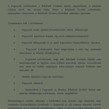
A Fogyasztó kérelmezheti a Békéltető Testületi eljárás megindítását. A kérelmet
írásban (levél, fax, távirat útján, illetve a Békéltető Testület weboldalán,
elektronikus formában), a Békéltető Testület elnökéhez szükséges eljuttatni.
Tartalmaznia kell a kérelemnek:
●
Fogyasztó nevét, lakóhelyét/tartózkodási helyét, elérhetőségét
●
Fogyasztói jogvitával érintett cég nevét, székhelyét/telephelyét
●
Fogyasztó álláspontját és az azzal kapcsolatos bizonyítékokat, tényeket
●
Fogyasztó nyilatkozatát, hogy megkísérelte a vitás ügy rendezését
közvetlenül az érintett vállalkozással
●
Fogyasztó nyilatkozatát, hogy más Békéltető Testületi eljárást nem
kezdeményezett az ügyben, nem indított közvetítői eljárást, keresetlevelet
nem adott be, fizetési meghagyás kibocsátására irányuló kérelmet nem
terjesztett elő
●
Testület döntésére irányuló indítványt
●
Fogyasztó aláírását
●
Amennyiben a Fogyasztó az illetékes Békéltető Testület helyett más
testületi illetékességet kérelmezett, annak megjelölését
Mindenképpen csatolni szükséges a kérelemhez azon okiratot vagy másolatát, mely
tartalmára bizonyítékként hivatkozik a Fogyasztó (a cég panaszt elutasító írásbeli
nyilatkozatát, ha ez nem áll rendelkezésre, akkor a Fogyasztó által birtokolt írásos