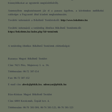
bizonyítékokat az egyeztetés megkísérléséről).
Amennyiben meghatalmazott jár el a panasz ügyében, a kérelemhez mellékelni
szükséges a Fogyasztó által kiadott meghatalmazást.
További információ a Békéltető Testületekről:
http://www.bekeltetes.hu
További információ a területileg illetékes Békéltető Testületekről:
https://bekeltetes.hu/index.php?id=testuletek
A területileg illetékes Békéltető Testületek elérhetőségei:
Baranya Megyei Békéltető Testület
Cím: 7625 Pécs, Majorossy I. u. 36.
Telefonszám: 06-72 507-154
Fax: 06-72 507-152
E-mail cím:
abeck@pbkik.hu
,
mbonyar@pbkik.hu
Bács-Kiskun Megyei Békéltető Testület
Cím: 6000 Kecskemét, Árpád krt. 4.
Telefonszám: 06-76 501-500, 06-76 501-525, 06-76 501-523