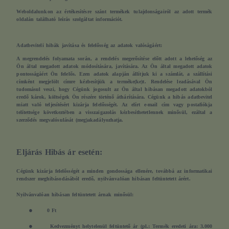
Weboldalunkon az értékesítésre szánt termékek tulajdonságairól az adott termék
oldalán található leírás szolgáltat információt.
Adatbeviteli hibák javítása és felelősség az adatok valóságáért:
A megrendelés folyamata során, a rendelés megerősítése előtt adott a lehetőség az
Ön által megadott adatok módosítására, javítására. Az Ön által megadott adatok
pontosságáért Ön felelős. Ezen adatok alapján állítjuk ki a számlát, a szállítási
címként megjelölt címre kézbesítjük a terméke(ke)t. Rendelése leadásával Ön
tudomásul veszi, hogy Cégünk jogosult az Ön által hibásan megadott adatokból
eredő károk, költségek Ön részére történő áthárítására. Cégünk a hibás adatbevitel
miatt való teljesítésért kizárja felelősségét. Az elírt e-mail cím vagy postafiókja
telítettsége következtében a visszaigazolás kézbesíthetetlennek minősül, ezáltal a
szerződés megvalósulását (meg)akadályozhatja.
Eljárás Hibás ár esetén:
Cégünk kizárja felelősségét a minden gondossága ellenére, továbbá az informatikai
rendszer meghibásodásából eredő, nyilvánvalóan hibásan feltüntetett árért.
Nyilvánvalóan hibásan feltüntetett árnak minősül:
●
0 Ft
●
Kedvezményt helytelenül feltüntető ár (pl.: Termék eredeti ára: 3.000