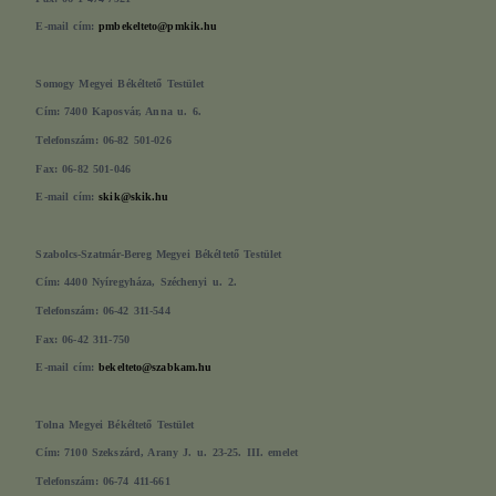
E-mail cím:
pmbekelteto@pmkik.hu
Somogy Megyei Békéltető Testület
Cím: 7400 Kaposvár, Anna u. 6.
Telefonszám: 06-82 501-026
Fax: 06-82 501-046
E-mail cím:
skik@skik.hu
Szabolcs-Szatmár-Bereg Megyei Békéltető Testület
Cím: 4400 Nyíregyháza, Széchenyi u. 2.
Telefonszám: 06-42 311-544
Fax: 06-42 311-750
E-mail cím:
bekelteto@szabkam.hu
Tolna Megyei Békéltető Testület
Cím: 7100 Szekszárd, Arany J. u. 23-25. III. emelet
Telefonszám: 06-74 411-661