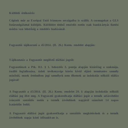
Külföldi értékesítés:
Cégünk már az Európai Unió bizonyos országaiba is szállít. A csomagokat a GLS
futárszolgálattal küldjük. Külföldre töténő rendelés esetén csak bankkártyás fizetési
módra van lehetőség a rendelés leadásánál.
Fogyasztói tájékoztató a 45/2014. (II. 26.) Korm. rendelet alapján:
Tájékoztatás a Fogyasztót megillető elállási jogról:
Fogyasztónak a Ptk. 8:1. § 1. bekezdés 3. pontja alapján kizárólag a szakmája,
önálló foglalkozása, üzleti tevékenysége körén kívül eljáró természetes személy
minősül, ennek értelmében
jogi személyek nem élhetnek az indokolás nélküli elállás
jogával!
A Fogyasztót a 45/2014. (II. 26.) Korm. rendelet 20. § alapján indokolás nélküli
elállási jog illet meg. A Fogyasztó gyakorolhatja elállási jogát a termék adásvételére
irányuló szerződés esetén a termék átvételének napjától számított 14 napos
határidőn belül.
A Fogyasztó elállási jogát gyakorolhatja a szerződés megkötésének és a termék
átvételének napja közti időszakban is.