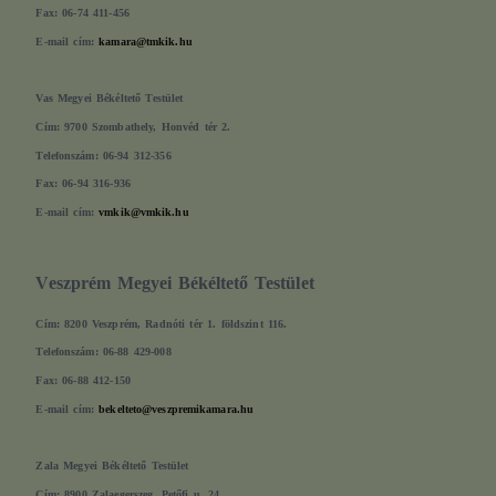
Fax: 06-74 411-456
E-mail cím:
kamara@tmkik.hu
Vas Megyei Békéltető Testület
Cím: 9700 Szombathely, Honvéd tér 2.
Telefonszám: 06-94 312-356
Fax: 06-94 316-936
E-mail cím:
vmkik@vmkik.hu
Veszprém Megyei Békéltető Testület
Cím: 8200 Veszprém, Radnóti tér 1. földszint 116.
Telefonszám: 06-88 429-008
Fax: 06-88 412-150
E-mail cím:
bekelteto@veszpremikamara.hu
Zala Megyei Békéltető Testület
Cím: 8900 Zalaegerszeg, Petőfi u. 24.