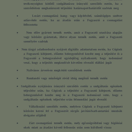
tevékenységhez kötődő szolgáltatásra irányuló szerződés esetén, ha a
szerződésben meghatározott teljesítési határnapot/határidőt szabtak meg
●
Lezárt csomagolású hang- vagy képfelvétel, számítógépes szoftver
adásvétele esetén, ha az átadás után a Fogyasztó a csomagolást
felbontotta
●
Nem előre gyártott termék esetén, amit a Fogyasztó utasítása alapján
vagy kérésére gyártottak, illetve olyan termék esetén, amit a Fogyasztó
személyére szabtak
●
Nem tárgyi adathordozón nyújtott digitális adattartalom esetén, ha Cégünk
a Fogyasztó kifejezett, előzetes beleegyezésével kezdte meg a teljesítést és a
Fogyasztó a beleegyezésével egyidejűleg nyilatkozott, hogy tudomásul
veszi, hogy a teljesítés megkezdését követően elveszíti elállási jogát
●
Nyilvános árverésen megkötött szerződések esetén
●
Romlandó vagy minőségét rövid ideig megőrző termék esetén
●
Szolgáltatás nyújtására irányuló szerződés esetén a szolgáltatás egészének
teljesítése után, ha Cégünk a teljesítést a Fogyasztó kifejezett, előzetes
beleegyezésével kezdte meg és a Fogyasztó tudomásul vette, hogy a
szolgáltatás egészének teljesítése után felmondási jogát elveszíti
●
Vállalkozási szerződés esetén, melyben Cégünk a Fogyasztó kifejezett
kérésére keresi fel a Fogyasztót sürgős javítási/karbantartási munkák
elvégzése céljából
●
Zárt csomagolású termék esetén, mely egészségvédelmi vagy higiéniai
okok miatt az átadást követő felbontás után nem küldhető vissza