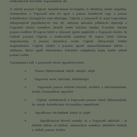
értékesítésével közvetlen kapcsolatban áll.
A szóbeli panaszt Cégünk haladéktalanul kivizsgálja és lehetőség szerint megoldja
.
Amennyiben a Fogyasztó nem ért egyet a panasz kezelésével vagy a panasz
haladéktalan kivizsgálása nem lehetséges, Cégünk a panaszról és azzal kapcsolatos
álláspontjáról jegyzőkönyvet vesz fel, melynek másolati példányát eljuttatja a
Fogyasztó részére (személyes jelenlét esetén helyben átadja). E-mailen érkezett
panasz esetében 30 napon belül a válasszal együtt megküldi a Fogyasztó részére.
Az
írásbeli panaszt Cégünk a beérkezéstől számított 30 napon belül írásban
megválaszolja
. A panasz elutasítása esetén Cégünk álláspontját köteles
megindokolni. Cégünk köteles a panaszt egyedi azonosítószámmal ellátni –
telefonon, illetve egyéb elektronikus hírközlési szolgáltatás útján közölt szóbeli
panasz esetén.
Tartalmaznia kell a panaszról felvett jegyzőkönyvnek:
●
Panasz eljuttatásának helyét, módját, idejét
●
Fogyasztó nevét, lakcímét, elérhetőségét
●
Fogyasztói panasz részletes leírását, továbbá a dokumentumok,
iratok, bizonyítékok jegyzékét
●
Cégünk nyilatkozatát a Fogyasztói panaszt érintő álláspontjáról,
ha annak haladéktalan kivizsgálása megoldható
●
Jegyzőkönyv felvételének helyét és idejét
●
Jegyzőkönyvet felvevő személy- és a Fogyasztó aláírását – ez
utóbbit abban az esetben, amennyiben személyes jelenléttel történik
a szóbeli panasz közlése