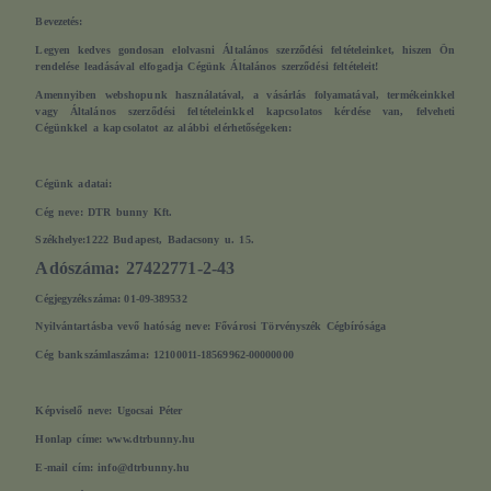
Bevezetés:
Legyen kedves gondosan elolvasni Általános szerződési feltételeinket, hiszen Ön
rendelése leadásával elfogadja Cégünk Általános szerződési feltételeit!
Amennyiben webshopunk használatával, a vásárlás folyamatával, termékeinkkel
vagy Általános szerződési feltételeinkkel kapcsolatos kérdése van, felveheti
Cégünkkel a kapcsolatot az alábbi elérhetőségeken:
Cégünk adatai:
Cég neve
: DTR bunny Kft.
Székhelye
:1222 Budapest, Badacsony u. 15.
Adószáma
: 27422771-2-43
Cégjegyzékszáma
:
01-09-389532
Nyilvántartásba vevő hatóság neve
: Fővárosi Törvényszék Cégbírósága
Cég bankszámlaszáma
: 12100011-18569962-00000000
Képviselő neve
: Ugocsai Péter
Honlap címe:
www.dtrbunny.hu
E-mail cím:
info@dtrbunny.hu