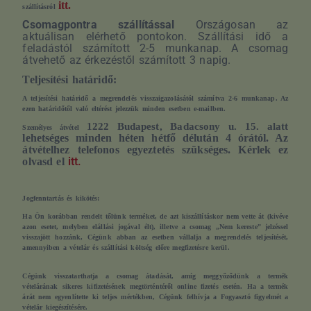
itt.
szállításról
Csomagpontra szállítással
Országosan az
aktuálisan elérhető pontokon. Szállítási idő a
feladástól számított 2-5 munkanap. A csomag
átvehető az érkezéstől számított 3 napig.
Teljesítési határidő:
A teljesítési határidő a megrendelés visszaigazolásától számítva 2-6 munkanap. Az
ezen határidőtől való eltérést jelezzük minden esetben e-mailben.
1222 Budapest, Badacsony u. 15. alatt
Személyes átvétel
lehetséges minden héten hétfő délután 4 órától. Az
átvételhez telefonos egyeztetés szükséges. Kérlek ez
itt.
olvasd el
Jogfenntartás és kikötés:
Ha Ön korábban rendelt tőlünk terméket, de azt kiszállításkor nem vette át (kivéve
azon esetet, melyben elállási jogával élt), illetve a csomag „Nem kereste” jelzéssel
visszajött hozzánk, Cégünk abban az esetben vállalja a megrendelés teljesítését,
amennyiben a vételár és szállítási költség előre megfizetésre kerül.
Cégünk visszatarthatja a csomag átadását, amíg meggyőződünk a termék
vételárának sikeres kifizetésének megtörténtéről online fizetés esetén. Ha a termék
árát nem egyenlítette ki teljes mértékben, Cégünk felhívja a Fogyasztó figyelmét a
vételár kiegészítésére.