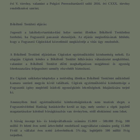
évi V. törvény, valamint a Polgári Perrendtartásról szóló 2016. évi CXXX. törvény
rendelkezései szerint.
Békéltető Testületi eljárás:
Jogosult a lakóhelye/tartózkodási helye szerint illetékes Békéltető Testülethez
fordulni, ha Fogyasztói panaszát elutasítjuk. Az eljárás megindításának feltétele,
hogy a Fogyasztó Cégünkkel közvetlenül megkísérelje a vitás ügy rendezését.
A Békéltető Testületi eljárásban Cégünket együttműködési kötelezettség terheli. Ez
alapján Cégünk köteles a Békéltető Testület felhívására
válasziratot megküldeni
,
valamint a Békéltető Testület előtti meghallgatáson
megjelenni
és
egyezség
létrehozatalára feljogosított személy részvételét biztosítani.
Ha Cégünk székhelye/telephelye a területileg illetékes Békéltető Testületet működtető
kamara szerinti megyén kívül található, Cégünk együttműködési kötelezettsége a
Fogyasztói igény megfelelő írásbeli egyezségkötés lehetőségének felajánlására terjed
ki.
Amennyiben fenti együttműködési kötelezettségünknek nem teszünk eleget, a
Fogyasztóvédelmi Hatóság hatáskörébe kerül az ügy, mely szerint a cégek jogsértő
magatartásakor
kötelező bírságkiszabás
van érvényben, ettől eltekinteni nem lehet.
A bírság összege kis- és középvállalkozás számára 15.000 – 500.000 Ft-ig, 100
millió Ft feletti éves nettó árbevétellel rendelkező nagyvállalat számára pedig 15.000
Ft-tól a vállalat éves nettó árbevételének 5%-áig, legfeljebb 500 millió Ft-ig
terjedhet.