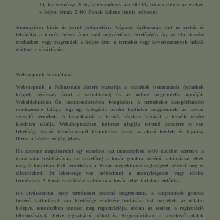
Ft, kedvezmény: 20%, kedvezményes ár: 500 Ft, hiszen ebben az esetben
a helyes árnak 2.400 Ft-nak kellene lennie helyesen)
Amennyiben hibás ár került feltüntetésre, Cégünk tájékoztatja Önt az esetről és
felkínálja a termék helyes áron való megvételének lehetőségét, így az Ön döntése
értelmében vagy megrendeli a helyes áron a terméket vagy következmények nélkül
elállhat a vásárlástól.
Webshopunk használata:
Webshopunk a Felhasználó részére biztosítja a termékek bemutatását (termékek
képpel, leírással, árral a weboldalon) és az online megrendelés opcióját.
Weboldalunkon Ön menürendszerben böngészhet. A termékeket kategóriánként
rendszerezve találja. Egy-egy kategória nevére kattintva megjelennek az abban
szereplő termékek. A listaoldalról a termék részletes leírását a termék nevére
kattintva találja. Webshopunkban kulcsszó alapján történő keresésre is van
lehetőség. Akciós termékeinknél feltüntetésre kerül az akció kezdete és lejárata,
illetve a készlet erejéig jelzés.
Ha szeretne megvásárolni egy terméket, azt (amennyiben több darabot szeretne, a
darabszám beállításával, ezt követően) a kosár gombra történő kattintással teheti
meg. A kosárban lévő termékeket a Kosár megtekintése segítségével nézheti meg és
ellenőrizheti. Itt lehetősége van módosítani a mennyiségeken vagy törölni
termékeket. A Kosár kiürítésére kattintva a kosár teljes tartalma törlődik.
Ha kiválasztotta, mely termékeket szeretné megrendelni, a Megrendelés gombra
történő kattintással van lehetősége rendelése leadására Ezt megteheti az oldalra
belépve, amennyiben nincsen még regisztrációja, abban az esetben a regisztráció
létrehozásával, illetve regisztráció nélkül is. Regisztrációkor a következő adatok