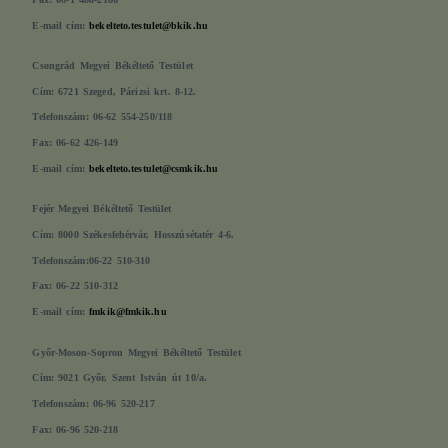
E-mail cím:
bekelteto.testulet@bkik.hu
Csongrád Megyei Békéltető Testület
Cím: 6721 Szeged, Párizsi krt. 8-12.
Telefonszám: 06-62 554-250/118
Fax: 06-62 426-149
E-mail cím:
bekelteto.testulet@csmkik.hu
Fejér Megyei Békéltető Testület
Cím: 8000 Székesfehérvár, Hosszúsétatér 4-6.
Telefonszám:06-22 510-310
Fax: 06-22 510-312
E-mail cím:
fmkik@fmkik.hu
Győr-Moson-Sopron Megyei Békéltető Testület
Cím: 9021 Győr, Szent István út 10/a.
Telefonszám: 06-96 520-217
Fax: 06-96 520-218