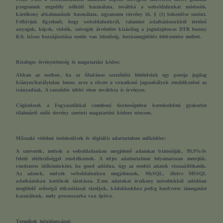
programok engedély nélküli használata, továbbá a weboldalunkat módosító,
kártékony alkalmazások használata, ugyanezen törvény 16. § (1) bekezdése szerint.
Felhívjuk figyelmét, hogy weboldalunkról, valamint adatbázisunkból történő
anyagok, képek, videók, szövegek átvételére kizárólag a jogtulajdonos DTR bunny
Kft. írásos hozzájárulása esetén van lehetőség, forrásmegjelölés feltüntetése mellett.
Részleges érvénytelenség és magatartási kódex:
Abban az esetben, ha az Általános szerződési feltételeink egy pontja jogilag
hiányos/hatálytalan lenne, arra a részre a vonatkozó jogszabályok rendelkezései az
irányadóak. A szerződés többi része továbbra is érvényes.
Cégünknek a Fogyasztókkal szembeni tisztességtelen kereskedelmi gyakorlat
tilalmáról szóló törvény szerinti magatartási kódexe nincsen.
Műszaki védelmi intézkedések és digitális adattartalom működése:
A szerverek, melyek a weboldalunkon megjelenő adatokat biztosítják, 99,9%/év
feletti elérhetőséggel rendelkeznek. A teljes adattartalmat folyamatosan mentjük,
rendszeres időközönként, ha gond adódna, úgy az eredeti adatok visszaállíthatók.
Az adatok, melyek weboldalunkon megjelennek, MySQL, illetve MSSQL
adatbázisban kerülnek tárolásra. Ezen adatokat érzékeny mivoltukból adódóan
megfelelő erősségű titkosítással tároljuk, kódolásukhoz pedig hardveres támogatást
használunk, mely processzorba van építve.
Termékek tulajdonságai: