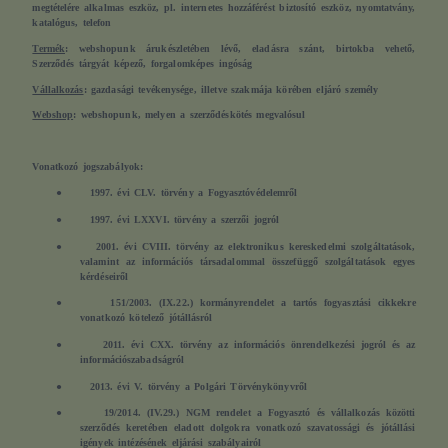
megtételére alkalmas eszköz, pl. internetes hozzáférést biztosító eszköz, nyomtatvány,
katalógus, telefon
Termék
: webshopunk árukészletében lévő, eladásra szánt, birtokba vehető,
Szerződés tárgyát képező, forgalomképes ingóság
Vállalkozás
: gazdasági tevékenysége, illetve szakmája körében eljáró személy
Webshop
: webshopunk, melyen a szerződéskötés megvalósul
Vonatkozó jogszabályok:
●
1997. évi CLV. törvény a Fogyasztóvédelemről
●
1997. évi LXXVI. törvény a szerzői jogról
●
2001. évi CVIII. törvény az elektronikus kereskedelmi szolgáltatások,
valamint az információs társadalommal összefüggő szolgáltatások egyes
kérdéseiről
●
151/2003. (IX.22.) kormányrendelet a tartós fogyasztási cikkekre
vonatkozó kötelező jótállásról
●
2011. évi CXX. törvény az információs önrendelkezési jogról és az
információszabadságról
●
2013. évi V. törvény a Polgári Törvénykönyvről
●
19/2014. (IV.29.) NGM rendelet a Fogyasztó és vállalkozás közötti
szerződés keretében eladott dolgokra vonatkozó szavatossági és jótállási
igények intézésének eljárási szabályairól