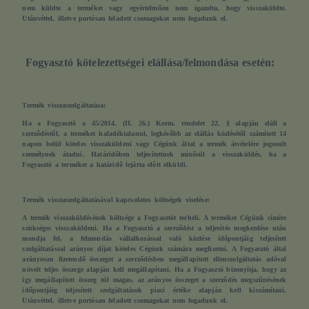
nem küldte a terméket vagy egyértelműen nem igazolta, hogy visszaküldte.
Utánvéttel, illetve portósan feladott csomagokat nem fogadunk el.
Fogyasztó kötelezettségei elállása/felmondása esetén:
Termék visszaszolgáltatása:
Ha a Fogyasztó a 45/2014. (II. 26.) Korm. rendelet 22. § alapján eláll a
szerződéstől, a terméket haladéktalanul, legkésőbb az elállás közlésétől számított 14
napon belül köteles visszaküldeni vagy Cégünk által a termék átvételére jogosult
személynek átadni. Határidőben teljesítettnek minősül a visszaküldés, ha a
Fogyasztó a terméket a határidő lejárta előtt elküldi.
Termék visszaszolgáltatásával kapcsolatos költségek viselése:
A termék visszaküldésének költsége a Fogyasztót terheli. A terméket Cégünk címére
szükséges visszaküldeni. Ha a Fogyasztó a szerződést a teljesítés megkezdése után
mondja fel, a felmondás vállalkozással való közlése időpontjáig teljesített
szolgáltatással arányos díjat köteles Cégünk számára megfizetni. A Fogyasztó által
arányosan fizetendő összeget a szerződésben megállapított ellenszolgáltatás adóval
növelt teljes összege alapján kell megállapítani. Ha a Fogyasztó bizonyítja, hogy az
így megállapított összeg túl magas, az arányos összeget a szerződés megszűnésének
időpontjáig teljesített szolgáltatások piaci értéke alapján kell kiszámítani.
Utánvéttel, illetve portósan feladott csomagokat nem fogadunk el.