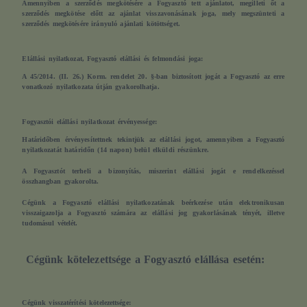
Amennyiben a szerződés megkötésére a Fogyasztó tett ajánlatot, megilleti őt a
szerződés megkötése előtt az ajánlat visszavonásának joga, mely megszünteti a
szerződés megkötésére irányuló ajánlati kötöttséget.
Elállási nyilatkozat, Fogyasztó elállási és felmondási joga:
A 45/2014. (II. 26.) Korm. rendelet 20. §-ban biztosított jogát a Fogyasztó az erre
vonatkozó nyilatkozata útján gyakorolhatja.
Fogyasztói elállási nyilatkozat érvényessége:
Határidőben érvényesítettnek tekintjük az elállási jogot, amennyiben a Fogyasztó
nyilatkozatát határidőn (14 napon) belül elküldi részünkre.
A Fogyasztót terheli a bizonyítás, miszerint elállási jogát e rendelkezéssel
összhangban gyakorolta.
Cégünk a Fogyasztó elállási nyilatkozatának beérkezése után elektronikusan
visszaigazolja a Fogyasztó számára az elállási jog gyakorlásának tényét, illetve
tudomásul vételét.
Cégünk kötelezettsége a Fogyasztó elállása esetén:
Cégünk visszatérítési kötelezettsége: