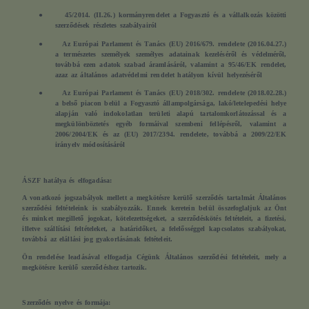
●
45/2014. (II.26.) kormányrendelet a Fogyasztó és a vállalkozás közötti
szerződések részletes szabályairól
●
Az Európai Parlament és Tanács (EU) 2016/679. rendelete (2016.04.27.)
a természetes személyek személyes adatainak kezeléséről és védelméről,
továbbá ezen adatok szabad áramlásáról, valamint a 95/46/EK rendelet,
azaz az általános adatvédelmi rendelet hatályon kívül helyezéséről
●
Az Európai Parlament és Tanács (EU) 2018/302. rendelete (2018.02.28.)
a belső piacon belül a Fogyasztó állampolgársága, lakó/letelepedési helye
alapján való indokolatlan területi alapú tartalomkorlátozással és a
megkülönböztetés egyéb formáival szembeni fellépésről, valamint a
2006/2004/EK és az (EU) 2017/2394. rendelete, továbbá a 2009/22/EK
irányelv módosításáról
ÁSZF hatálya és elfogadása:
A vonatkozó jogszabályok mellett a megkötésre kerülő szerződés tartalmát Általános
szerződési feltételeink is szabályozzák. Ennek keretein belül összefoglaljuk az Önt
és minket megillető jogokat, kötelezettségeket, a szerződéskötés feltételeit, a fizetési,
illetve szállítási feltételeket, a határidőket, a felelősséggel kapcsolatos szabályokat,
továbbá az elállási jog gyakorlásának feltételeit.
Ön rendelése leadásával elfogadja Cégünk Általános szerződési feltételeit, mely a
megkötésre kerülő szerződéshez tartozik.
Szerződés nyelve és formája: