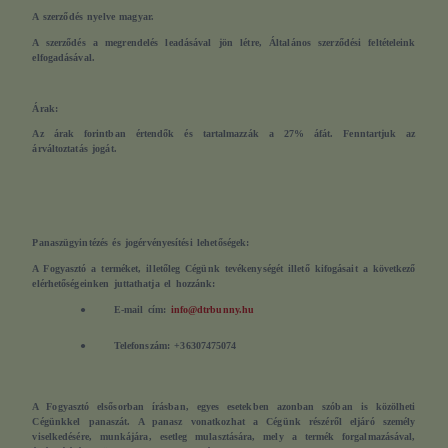
A szerződés nyelve magyar.
A szerződés a megrendelés leadásával jön létre, Általános szerződési feltételeink
elfogadásával.
Árak:
Az árak forintban értendők és tartalmazzák a 27% áfát. Fenntartjuk az
árváltoztatás jogát.
Panaszügyintézés és jogérvényesítési lehetőségek:
A Fogyasztó a terméket, illetőleg Cégünk tevékenységét illető kifogásait a következő
elérhetőségeinken juttathatja el hozzánk:
●
E-mail cím:
info@dtrbunny.hu
●
Telefonszám: +36307475074
A Fogyasztó
elsősorban írásban, egyes esetekben azonban szóban is közölheti
Cégünkkel panaszát
. A panasz vonatkozhat a Cégünk részéről eljáró személy
viselkedésére, munkájára, esetleg mulasztására, mely a termék forgalmazásával,