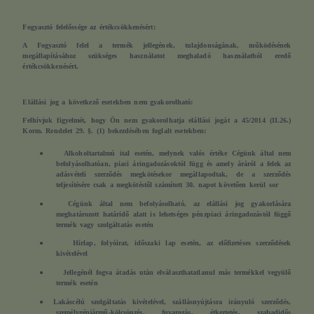
Fogyasztó felelőssége az értékcsökkenésért:
A Fogyasztó felel a termék jellegének, tulajdonságának, működésének
megállapításához szükséges használatot meghaladó használatból eredő
értékcsökkenésért.
Elállási jog a következő esetekben nem gyakorolható:
Felhívjuk figyelmét, hogy Ön nem gyakorolhatja elállási jogát a 45/2014 (II.26.)
Korm. Rendelet 29. §. (1) bekezdésében foglalt esetekben:
●
Alkoholtartalmú ital esetén, melynek valós értéke Cégünk által nem
befolyásolhatóan, piaci áringadozásoktól függ és amely áráról a felek az
adásvételi szerződés megkötésekor megállapodtak, de a szerződés
teljesítésére csak a megkötéstől számított 30. napot követően kerül sor
●
Cégünk által nem befolyásolható, az elállási jog gyakorlására
meghatározott határidő alatt is lehetséges pénzpiaci áringadozástól függő
termék vagy szolgáltatás esetén
●
Hírlap, folyóirat, időszaki lap esetén, az előfizetéses szerződések
kivételével
●
Jellegénél fogva átadás után elválaszthatatlanul más termékkel vegyülő
termék esetén
●
Lakáscélú szolgáltatás kivételével, szállásnyújtásra irányuló szerződés,
személygépjármű-kölcsönzés, fuvarozás, étkeztetés, szabadidős