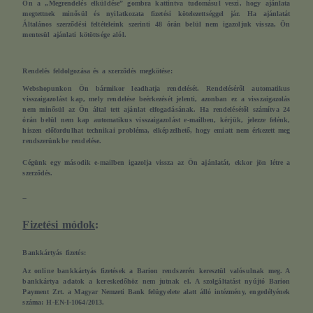
Ön a „Megrendelés elküldése” gombra kattintva tudomásul veszi, hogy ajánlata
megtettnek minősül és nyilatkozata fizetési kötelezettséggel jár. Ha ajánlatát
Általános szerződési feltételeink szerinti 48 órán belül nem igazoljuk vissza, Ön
mentesül ajánlati kötöttsége alól.
Rendelés feldolgozása és a szerződés megkötése:
Webshopunkon Ön bármikor leadhatja rendelését. Rendeléséről automatikus
visszaigazolást kap, mely rendelése beérkezését jelenti, azonban ez a visszaigazolás
nem minősül az Ön által tett ajánlat elfogadásának. Ha rendelésétől számítva 24
órán belül nem kap automatikus visszaigazolást e-mailben, kérjük, jelezze felénk,
hiszen előfordulhat technikai probléma, elképzelhető, hogy emiatt nem érkezett meg
rendszerünkbe rendelése.
Cégünk egy második e-mailben igazolja vissza az Ön ajánlatát, ekkor jön létre a
szerződés.
Fizetési módok
:
Bankkártyás fizetés:
Az online bankkártyás fizetések a Barion rendszerén keresztül valósulnak meg. A
bankkártya adatok a kereskedőhöz nem jutnak el. A szolgáltatást nyújtó Barion
Payment Zrt. a Magyar Nemzeti Bank felügyelete alatt álló intézmény, engedélyének
száma: H-EN-I-1064/2013.