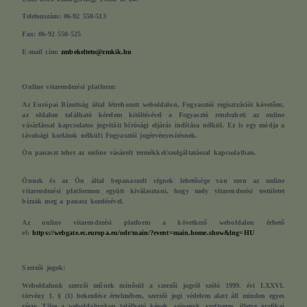
Telefonszám: 06-92 550-513
Fax: 06-92 550-525
E-mail cím:
zmbekelteto@zmkik.hu
Online vitarendezési platform:
Az Európai Bizottság által létrehozott weboldalon, Fogyasztói regisztrációt követően,
az oldalon található kérelem kitöltésével a Fogyasztó rendezheti az online
vásárlással kapcsolatos jogvitáit bírósági eljárás indítása nélkül. Ez is egy módja a
távolsági korlátok nélküli Fogyasztói jogérvényesítésnek.
Ön panaszt tehet az online vásárolt termékkel/szolgáltatással kapcsolatban.
Önnek és az Ön által bepanaszolt cégnek lehetősége van ezen az online
vitarendezési platformon együtt kiválasztani, hogy mely vitarendezési testületet
bízzák meg a panasz kezelésével.
Az online vitarendezési platform a következő weboldalon érhető
el:
https://webgate.ec.europa.eu/odr/main/?event=main.home.show&lng=HU
Szerzői jogok:
Weboldalunk szerzői műnek minősül a szerzői jogról szóló 1999. évi LXXVI.
törvény 1. § (1) bekezdése értelmében, szerzői jogi védelem alatt áll minden egyes
része. Tilos a weboldalunkon található képek, szövegek, szoftveres, illetve grafikai