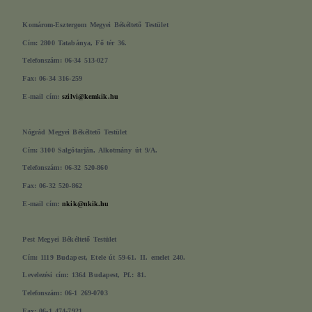
Komárom-Esztergom Megyei Békéltető Testület
Cím: 2800 Tatabánya, Fő tér 36.
Telefonszám: 06-34 513-027
Fax: 06-34 316-259
E-mail cím:
szilvi@kemkik.hu
Nógrád Megyei Békéltető Testület
Cím: 3100 Salgótarján, Alkotmány út 9/A.
Telefonszám: 06-32 520-860
Fax: 06-32 520-862
E-mail cím:
nkik@nkik.hu
Pest Megyei Békéltető Testület
Cím: 1119 Budapest, Etele út 59-61. II. emelet 240.
Levelezési cím: 1364 Budapest, Pf.: 81.
Telefonszám: 06-1 269-0703
Fax: 06-1 474-7921