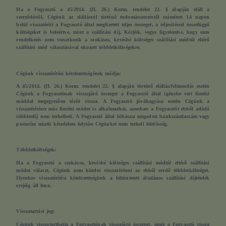
Ha a Fogyasztó a 45/2014. (II. 26.) Korm. rendelet 22. § alapján eláll a
szerződéstől, Cégünk az elállásról történő tudomásszerzéstől számított 14 napon
belül visszatéríti a Fogyasztó által megfizetett teljes összeget, a teljesítéssel összefüggő
költségeket is beleértve, mint a szállítási díj. Kérjük, vegye figyelembe, hogy ezen
rendelkezés nem vonatkozik a szokásos, kevésbé költséges szállítási módtól eltérő
szállítási mód választásával okozott többletköltségekre.
Cégünk visszatérítési kötelezettségének módja:
A 45/2014. (II. 26.) Korm. rendelet 22. § alapján történő elállás/felmondás esetén
Cégünk a Fogyasztónak visszajáró összeget a Fogyasztó által igénybe vett fizetési
móddal megegyezően téríti vissza. A Fogyasztó jóváhagyása esetén Cégünk a
visszatérítésre más fizetési módot is alkalmazhat, azonban a Fogyasztót ebből adódó
többletdíj nem terhelheti. A Fogyasztó által hibásan megadott bankszámlaszám vagy
postacím miatti késedelem folytán Cégünket nem terheli felelősség.
Többletköltségek:
Ha a Fogyasztó a szokásos, kevésbé költséges szállítási módtól eltérő szállítási
módot választ, Cégünk nem köteles visszatéríteni az ebből eredő többletköltséget.
Ilyenkor visszatérítési kötelezettségünk a feltüntetett általános szállítási díjtételek
erejéig áll fenn.
Visszatartási jog:
Cégünk visszatarthatja a Fogyasztónak visszajáró összeget, amíg a Fogyasztó vissza