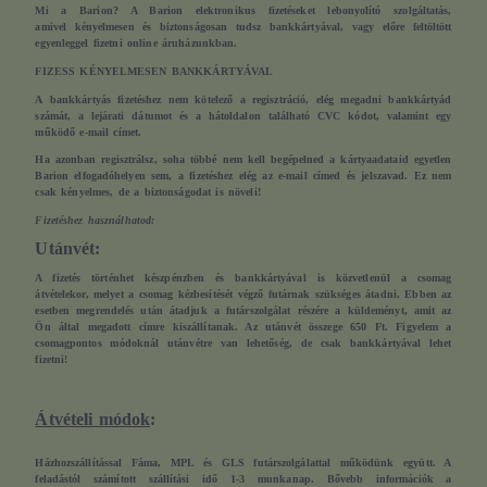
Mi a Barion?
A Barion elektronikus fizetéseket lebonyolító szolgáltatás,
amivel kényelmesen és biztonságosan tudsz bankkártyával, vagy előre feltöltött
egyenleggel fizetni online áruházunkban.
FIZESS KÉNYELMESEN BANKKÁRTYÁVAL
A
bankkártyás fizetéshez nem kötelező a regisztráció,
elég megadni bankkártyád
számát, a lejárati dátumot és a hátoldalon található CVC kódot, valamint egy
működő e-mail címet.
Ha azonban regisztrálsz,
soha többé nem kell begépelned a kártyaadataid
egyetlen
Barion elfogadóhelyen sem, a fizetéshez elég az e-mail címed és jelszavad. Ez nem
csak kényelmes, de a biztonságodat is növeli!
Fizetéshez használhatod:
Utánvét:
A fizetés történhet készpénzben és bankkártyával is közvetlenül a csomag
átvételekor, melyet a csomag kézbesítését végző futárnak szükséges átadni. Ebben az
esetben megrendelés után átadjuk a futárszolgálat részére a küldeményt, amit az
Ön által megadott címre kiszállítanak. Az utánvét összege 650 Ft. Figyelem a
csomagpontos módoknál utánvétre van lehetőség, de csak bankkártyával lehet
fizetni!
Átvételi módok
:
Házhozszállítással
Fáma, MPL és GLS futárszolgálattal működünk együtt. A
feladástól számított szállítási idő 1-3 munkanap. Bővebb információk a