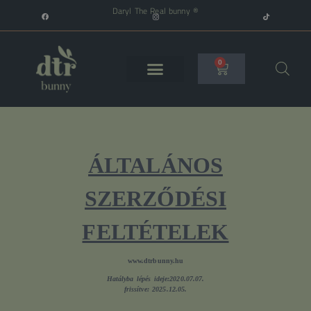
Daryl The Real bunny ®
0
ÁLTALÁNOS
SZERZŐDÉSI
FELTÉTELEK
www.dtrbunny.hu
Hatályba lépés ideje:2020.07.07.
frissítve: 2025.12.05.