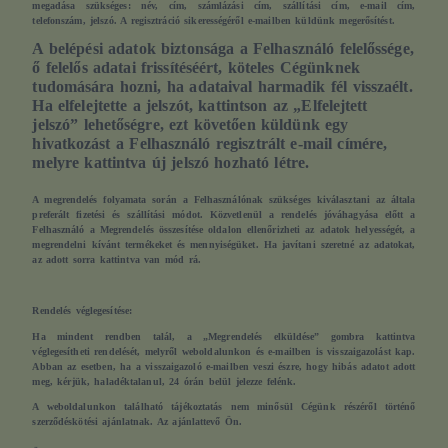
megadása szükséges: név, cím, számlázási cím, szállítási cím, e-mail cím,
telefonszám, jelszó. A regisztráció sikerességéről e-mailben küldünk megerősítést.
A belépési adatok biztonsága a Felhasználó felelőssége,
ő felelős adatai frissítéséért, köteles Cégünknek
tudomására hozni, ha adataival harmadik fél visszaélt.
Ha elfelejtette a jelszót, kattintson az „Elfelejtett
jelszó” lehetőségre, ezt követően küldünk egy
hivatkozást a Felhasználó regisztrált e-mail címére,
melyre kattintva új jelszó hozható létre.
A megrendelés folyamata során a Felhasználónak szükséges kiválasztani az általa
preferált fizetési és szállítási módot. Közvetlenül a rendelés jóváhagyása előtt a
Felhasználó a Megrendelés összesítése oldalon ellenőrizheti az adatok helyességét, a
megrendelni kívánt termékeket és mennyiségüket. Ha javítani szeretné az adatokat,
az adott sorra kattintva van mód rá.
Rendelés véglegesítése:
Ha mindent rendben talál, a „Megrendelés elküldése” gombra kattintva
véglegesítheti rendelését, melyről weboldalunkon és e-mailben is visszaigazolást kap.
Abban az esetben, ha a visszaigazoló e-mailben veszi észre, hogy hibás adatot adott
meg, kérjük, haladéktalanul, 24 órán belül jelezze felénk.
A weboldalunkon található tájékoztatás nem minősül Cégünk részéről történő
szerződéskötési ajánlatnak. Az ajánlattevő Ön.