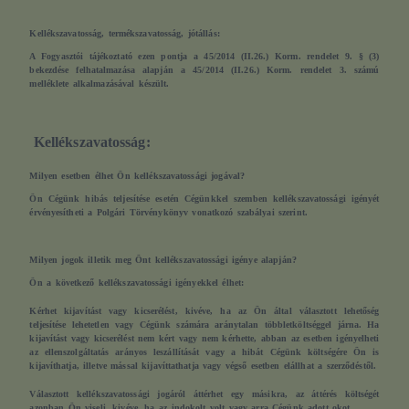
Kellékszavatosság, termékszavatosság, jótállás:
A Fogyasztói tájékoztató ezen pontja a 45/2014 (II.26.) Korm. rendelet 9. § (3)
bekezdése felhatalmazása alapján a 45/2014 (II.26.) Korm. rendelet 3. számú
melléklete alkalmazásával készült.
Kellékszavatosság:
Milyen esetben élhet Ön kellékszavatossági jogával?
Ön Cégünk hibás teljesítése esetén Cégünkkel szemben kellékszavatossági igényét
érvényesítheti a Polgári Törvénykönyv vonatkozó szabályai szerint.
Milyen jogok illetik meg Önt kellékszavatossági igénye alapján?
Ön a következő kellékszavatossági igényekkel élhet:
Kérhet kijavítást vagy kicserélést, kivéve, ha az Ön által választott lehetőség
teljesítése lehetetlen vagy Cégünk számára aránytalan többletköltséggel járna. Ha
kijavítást vagy kicserélést nem kért vagy nem kérhette, abban az esetben igényelheti
az ellenszolgáltatás arányos leszállítását vagy a hibát Cégünk költségére Ön is
kijavíthatja, illetve mással kijavíttathatja vagy végső esetben elállhat a szerződéstől.
Választott kellékszavatossági jogáról áttérhet egy másikra, az áttérés költségét
azonban Ön viseli, kivéve, ha az indokolt volt vagy arra Cégünk adott okot.