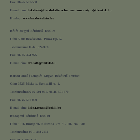
Fax: 06-76 501-538
E-mail cím:
bekeltetes@bacsbekeltetes.hu
,
mariann.matyus@bkmkik.hu
Honlap:
www.bacsbekeltetes.hu
Békés Megyei Békéltető Testület
Cím: 5600 Békéscsaba, Penza ltp. 5.
Telefonszám: 06-66 324-976
Fax: 06-66 324-976
E-mail cím:
eva.toth@bmkik.hu
Borsod-Abaúj-Zemplén Megyei Békéltető Testület
Cím: 3525 Miskolc, Szentpáli u. 1.
Telefonszám:06-46 501-091, 06-46 501-870
Fax: 06-46 501-099
E-mail cím:
kalna.zsuzsa@bokik.hu
Budapesti Békéltető Testület
Cím: 1016 Budapest, Krisztina krt. 99. III. em. 310.
Telefonszám: 06-1 488-2131
Fax: 06-1 488-2186