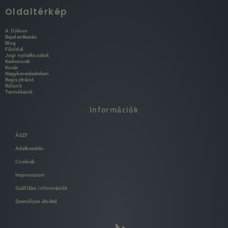
Oldaltérkép
A fiókom
Bejelentkezés
Blog
Főoldal
Jogi nyilatkozatok
Kedvencek
Kosár
Nagykereskedelem
Regisztráció
Rólunk
Termékeink
Információk
ÁSZF
Adatkezelés
Cookiek
Impresszum
Szállítási információk
Személyes átvétel