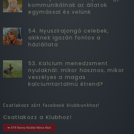
kommunikálnak az állatok
egymással és velünk
54. Nyuszirajongó celebek,
akiknek igazán fontos a
háziállata
53. Kalcium menedzsment
nyulaknál: mikor hasznos, mikor
veszélyes a magas
kalciumtartalmú étrend?
Csatlakozz zárt facebook klubbunkhoz!
Csatlakozz a Klubhoz!
➡️ DTR Bunny Kisállat Mánia Klub