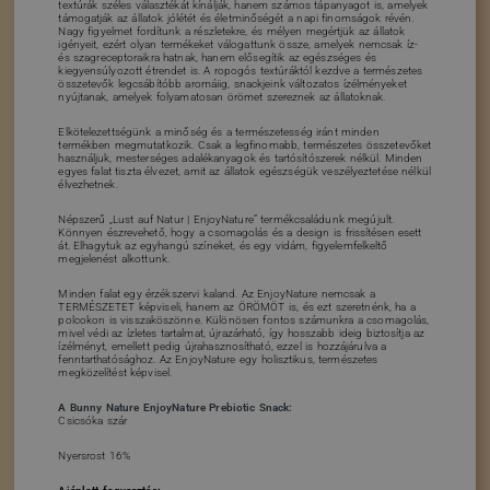
textúrák széles választékát kínálják, hanem számos tápanyagot is, amelyek
támogatják az állatok jólétét és életminőségét a napi finomságok révén.
Nagy figyelmet fordítunk a részletekre, és mélyen megértjük az állatok
igényeit, ezért olyan termékeket válogattunk össze, amelyek nemcsak íz-
és szagreceptoraikra hatnak, hanem elősegítik az egészséges és
kiegyensúlyozott étrendet is. A ropogós textúráktól kezdve a természetes
összetevők legcsábítóbb aromáiig, snackjeink változatos ízélményeket
nyújtanak, amelyek folyamatosan örömet szereznek az állatoknak.
Elkötelezettségünk a minőség és a természetesség iránt minden
termékben megmutatkozik. Csak a legfinomabb, természetes összetevőket
használjuk, mesterséges adalékanyagok és tartósítószerek nélkül. Minden
egyes falat tiszta élvezet, amit az állatok egészségük veszélyeztetése nélkül
élvezhetnek.
Népszerű „Lust auf Natur | EnjoyNature” termékcsaládunk megújult.
Könnyen észrevehető, hogy a csomagolás és a design is frissítésen esett
át. Elhagytuk az egyhangú színeket, és egy vidám, figyelemfelkeltő
megjelenést alkottunk.
Minden falat egy érzékszervi kaland. Az EnjoyNature nemcsak a
TERMÉSZETET képviseli, hanem az ÖRÖMÖT is, és ezt szeretnénk, ha a
polcokon is visszaköszönne. Különösen fontos számunkra a csomagolás,
mivel védi az ízletes tartalmat, újrazárható, így hosszabb ideig biztosítja az
ízélményt, emellett pedig újrahasznosítható, ezzel is hozzájárulva a
fenntarthatósághoz. Az EnjoyNature egy holisztikus, természetes
megközelítést képvisel.
A Bunny Nature EnjoyNature Prebiotic Snack:
Csicsóka szár
Nyersrost 16%