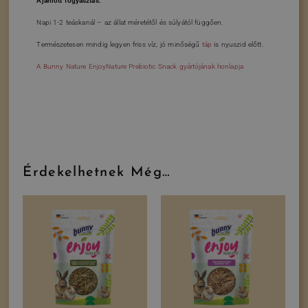
Ajánlott fogyasztás:
Napi 1-2 teáskanál – az állat méretétől és súlyától függően.
Természetesen mindig legyen friss víz, jó minőségű
táp
is nyuszid előtt.
A Bunny Nature EnjoyNature Prebiotic Snack gyártójának honlapja
Érdekelhetnek Még…