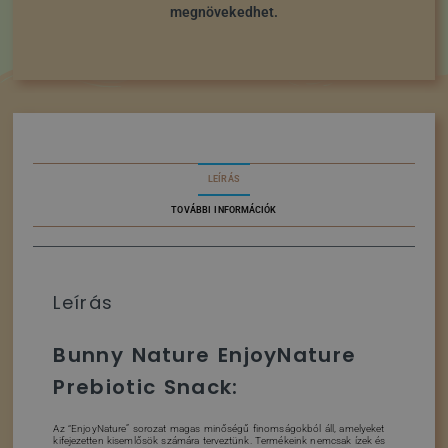
megnövekedhet.
LEÍRÁS
TOVÁBBI INFORMÁCIÓK
Leírás
Bunny Nature EnjoyNature
Prebiotic Snack:
Az “EnjoyNature” sorozat magas minőségű finomságokból áll, amelyeket
kifejezetten kisemlősök számára terveztünk. Termékeink nemcsak ízek és