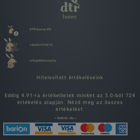
DTR bunny Kft.
+36307475074
info@dtrbunny.hu
Hitelesített értékeléseink
Eddig 4.91-ra értékeltetek minket az 5.0-ból 724
értékelés alapján. Nézd meg az összes
értékelést:
> Kattints ide <
.