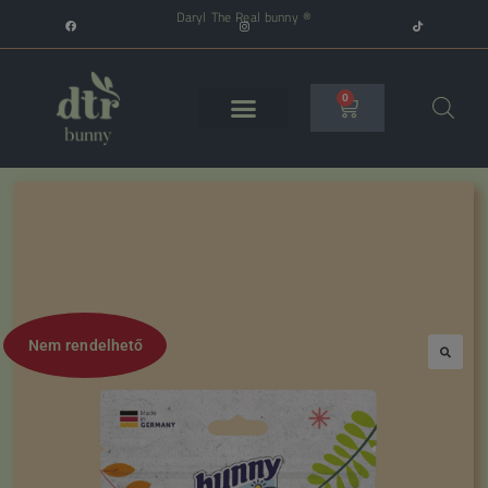
Daryl The Real bunny ®
0
Nem rendelhető
🔍