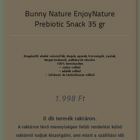
Bunny Nature EnjoyNature
Prebiotic Snack 35 gr
Kiegészítő eledel csincsillák, deguk, egerek, hörcsögök, nyulak,
tengerimalacok, patkányok részére.
100% természetes
– cukor nélkül
– adalék nélkül
– ízfokozó és tartósítószer nélkül
1.998
Ft
0 db termék raktáron.
A raktáron lévő mennyiségen felüli rendelést külső
raktárról tudjuk kiszolgálni, ami miatt a szállítási idő