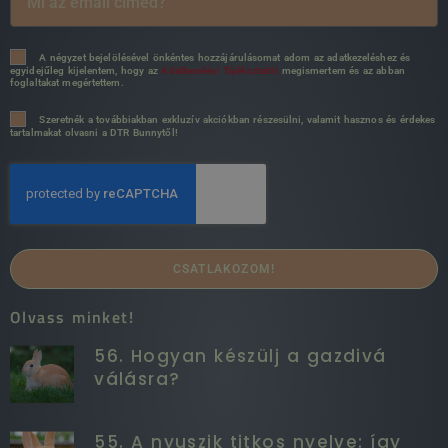
A négyzet bejelölésével önkéntes hozzájárulásomat adom az adatkezeléshez és
egyidejűleg kijelentem, hogy az
Adatkezelési Tájékoztatót
megismertem és az abban
foglaltakat megértettem.
Szeretnék a továbbiakban exkluzív akciókban részesülni, valamit hasznos és érdekes
tartalmakat olvasni a DTR Bunnytől!
CSATLAKOZOM!
Olvass minket!
56. Hogyan készülj a gazdivá
válásra?
55. A nyuszik titkos nyelve: így