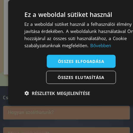
Bunny Nature
EnjoyNature Mix
EnjoyNature
with hibiscus
Ez a weboldal sütiket használ
Vitamin Pack
50 gr
zöldségkeverék
Ez a weboldal sütiket használ a felhasználói élmény
céklával 90 gr
2.198
Ft
javítása érdekében. A weboldalunk használatával Ö
hozzájárul az összes süti használatához, a Cookie
2.198
Ft
1.998
Ft
szabályzatunknak megfelelően.
Bővebben
Kosárba teszem
Kosárba teszem
ÖSSZES ELFOGADÁSA
ÖSSZES ELUTASÍTÁSA
RÉSZLETEK MEGJELENÍTÉSE
Csatlakozz a DTR nyuszitársadalomhoz!