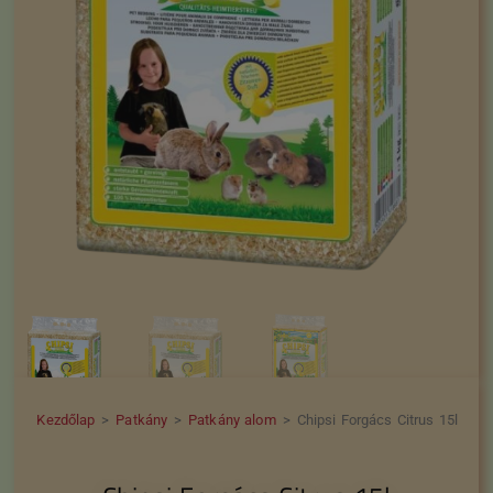
Kezdőlap
>
Patkány
>
Patkány alom
>
Chipsi Forgács Citrus 15l