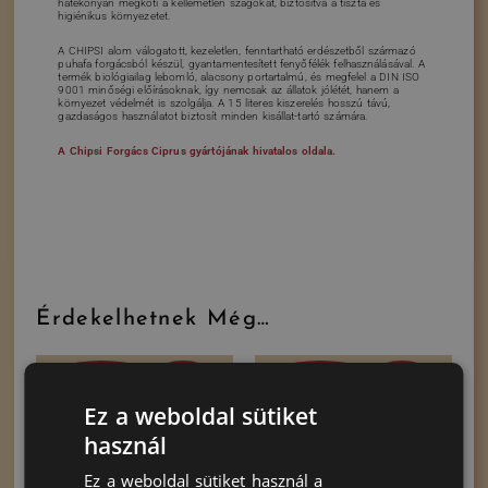
hatékonyan megköti a kellemetlen szagokat, biztosítva a tiszta és
higiénikus környezetet.
A CHIPSI alom válogatott, kezeletlen, fenntartható erdészetből származó
puhafa forgácsból készül, gyantamentesített fenyőfélék felhasználásával. A
termék biológiailag lebomló, alacsony portartalmú, és megfelel a DIN ISO
9001 minőségi előírásoknak, így nemcsak az állatok jólétét, hanem a
környezet védelmét is szolgálja. A 15 literes kiszerelés hosszú távú,
gazdaságos használatot biztosít minden kisállat-tartó számára.
A Chipsi Forgács Ciprus gyártójának hivatalos oldala.
Érdekelhetnek Még…
Akció
Akció
Kifutó termék
Kifutó termék
-14%
-9%
Ez a weboldal sütiket
használ
Ez a weboldal sütiket használ a