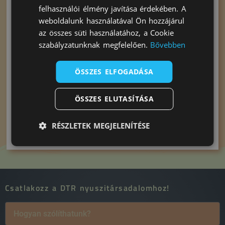
felhasználói élmény javítása érdekében. A
weboldalunk használatával Ön hozzájárul
Chipsi Alom Fun
Chipsi Kukorica
az összes süti használatához, a Cookie
4kg
Alom Family
szabályzatunknak megfelelően.
Bővebben
20L
3.698
Ft
ÖSSZES ELFOGADÁSA
6.798
Ft
3.198
Ft
6.198
Ft
ÖSSZES ELUTASÍTÁSA
Kosárba teszem
Kosárba teszem
RÉSZLETEK MEGJELENÍTÉSE
Csatlakozz a DTR nyuszitársadalomhoz!