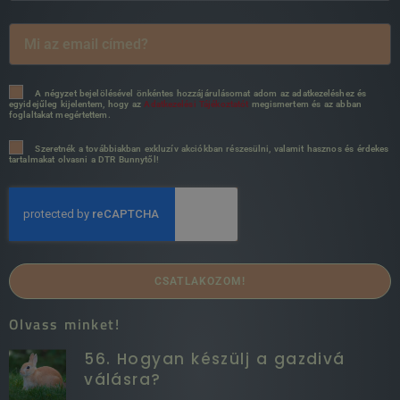
A négyzet bejelölésével önkéntes hozzájárulásomat adom az adatkezeléshez és
egyidejűleg kijelentem, hogy az
Adatkezelési Tájékoztatót
megismertem és az abban
foglaltakat megértettem.
Szeretnék a továbbiakban exkluzív akciókban részesülni, valamit hasznos és érdekes
tartalmakat olvasni a DTR Bunnytől!
CSATLAKOZOM!
Olvass minket!
56. Hogyan készülj a gazdivá
válásra?