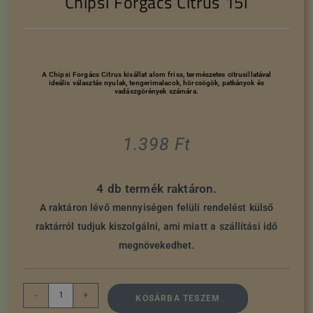
Chipsi Forgács Citrus 15l
A Chipsi Forgács Citrus kisállat alom friss, természetes citrusillatával
ideális választás nyulak, tengerimalacok, hörcsögök, patkányok és
vadászgörények számára.
1.398
Ft
4 db termék raktáron.
A raktáron lévő mennyiségen felüli rendelést külső
raktárról tudjuk kiszolgálni, ami miatt a szállítási idő
megnövekedhet.
-
+
KOSÁRBA TESZEM