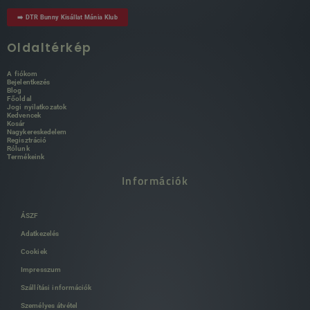
➡️ DTR Bunny Kisállat Mánia Klub
Oldaltérkép
A fiókom
Bejelentkezés
Blog
Főoldal
Jogi nyilatkozatok
Kedvencek
Kosár
Nagykereskedelem
Regisztráció
Rólunk
Termékeink
Információk
ÁSZF
Adatkezelés
Cookiek
Impresszum
Szállítási információk
Személyes átvétel