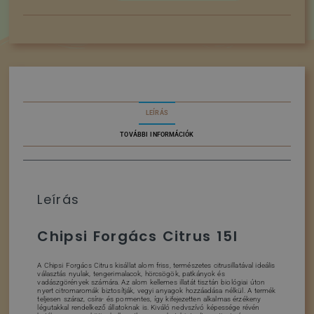
LEÍRÁS
TOVÁBBI INFORMÁCIÓK
Leírás
Chipsi Forgács Citrus 15l
A Chipsi Forgács Citrus kisállat alom friss, természetes citrusillatával ideális
választás nyulak, tengerimalacok, hörcsögök, patkányok és
vadászgörények számára. Az alom kellemes illatát tisztán biológiai úton
nyert citromaromák biztosítják, vegyi anyagok hozzáadása nélkül. A termék
teljesen száraz, csíra- és pormentes, így kifejezetten alkalmas érzékeny
légutakkal rendelkező állatoknak is. Kiváló nedvszívó képessége révén