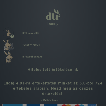
DTR bunny Kft.
+36307475074
info@dtrbunny.hu
Hitelesített értékeléseink
Eddig 4.91-ra értékeltetek minket az 5.0-ból 724
értékelés alapján. Nézd meg az összes
értékelést:
> Kattints ide <
.