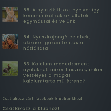
55. A nyuszik titkos nyelve: így
kommunikálnak az állatok
egymással és velünk
54. Nyuszirajongó celebek,
akiknek igazán fontos a
háziállata
53. Kalcium menedzsment
nyulaknál: mikor hasznos, mikor
veszélyes a magas
kalciumtartalmú étrend?
Csatlakozz zárt facebook klubbunkhoz!
Csatlakozz a Klubhoz!