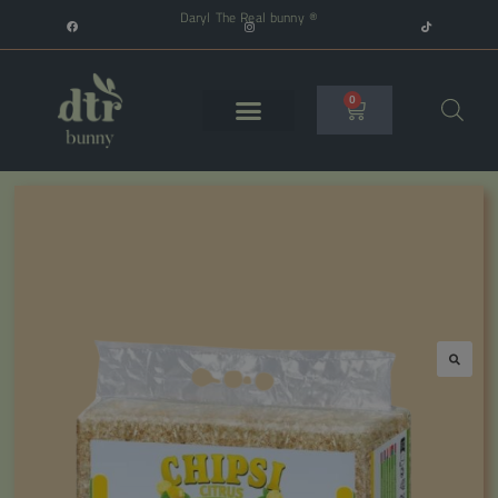
Daryl The Real bunny ®
0
🔍