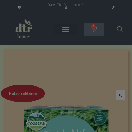
Daryl The Real bunny ®
0
Külső raktáron
🔍