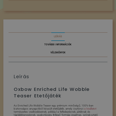
LEÍRÁS
TOVÁBBI INFORMÁCIÓK
VÉLEMÉNYEK
Leírás
Oxbow Enriched Life Wobble
Teaser Etetőjáték
Az Enriched Life Wobble Teaser egy prémium minőségű, 100%-ban
biztonságos anyagokból készült etetőjáték, amely ösztönzi
a kisállatot
természetes viselkedéseinek, például a felfedezésnek, játéknak és
táplálékkeresésnek, gyakorlására. Billegő formája izgalmas, szórakoztató