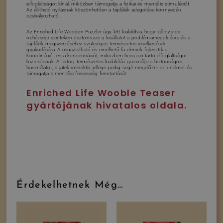
elfoglaltságot kínál, miközben támogatja a fizikai és mentális stimulációt.
Az állítható nyílásnak köszönhetően a táplálék adagolása könnyedén
szabályozható.
Az Enriched Life Wooden Puzzler úgy lett kialakítva, hogy változatos
nehézségi szinteken ösztönözze a kisállatot a problémamegoldásra és a
táplálék megszerzéséhez szükséges természetes viselkedések
gyakorlására. A csúsztatható és emelhető fa elemek fejlesztik a
koordinációt és a koncentrációt, miközben hosszan tartó elfoglaltságot
biztosítanak. A tartós, természetes kialakítás garantálja a biztonságos
használatot, a játék interaktív jellege pedig segít megelőzni az unalmat és
támogatja a mentális frissesség fenntartását.
Enriched Life Wooble Teaser
gyártójának hivatalos oldala.
Érdekelhetnek Még…