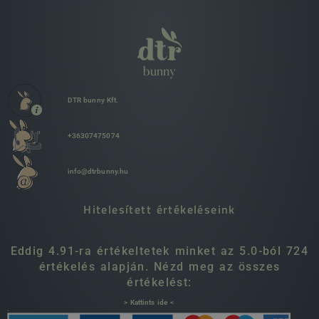
DTR bunny Kft.
+36307475074
info@dtrbunny.hu
Hitelesített értékeléseink
Eddig 4.91-ra értékeltetek minket az 5.0-ból 724
értékelés alapján. Nézd meg az összes
értékelést:
> Kattints ide <
.