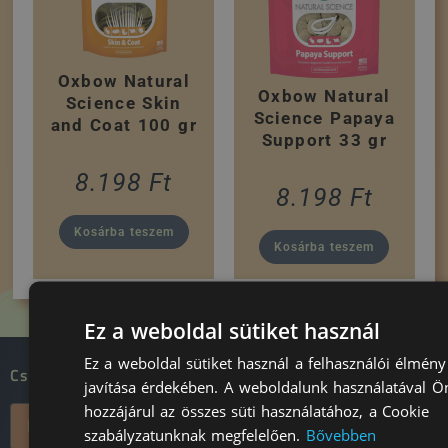
Oxbow Natural
Oxbow Natural
Science Skin
Science Papaya
and Coat 100 gr
Support 33 gr
8.198
Ft
8.198
Ft
Kosárba teszem
Kosárba teszem
Ez a weboldal sütiket használ
Ez a weboldal sütiket használ a felhasználói élmény
Csatlakozz a DTR nyuszitársadalomhoz!
javítása érdekében. A weboldalunk használatával Ö
hozzájárul az összes süti használatához, a Cookie
szabályzatunknak megfelelően.
Bővebben