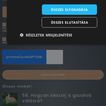
ÖSSZES ELFOGADÁSA
ÖSSZES ELUTASÍTÁSA
A négyzet bejelölésével önkéntes hozzájárulásomat adom az adatkezeléshez és
egyidejűleg kijelentem, hogy az
Adatkezelési Tájékoztatót
megismertem és az abban
foglaltakat megértettem.
RÉSZLETEK MEGJELENÍTÉSE
Szeretnék a továbbiakban exkluzív akciókban részesülni, valamit hasznos és érdekes
tartalmakat olvasni a DTR Bunnytől!
CSATLAKOZOM!
Olvass minket!
56. Hogyan készülj a gazdivá
válásra?