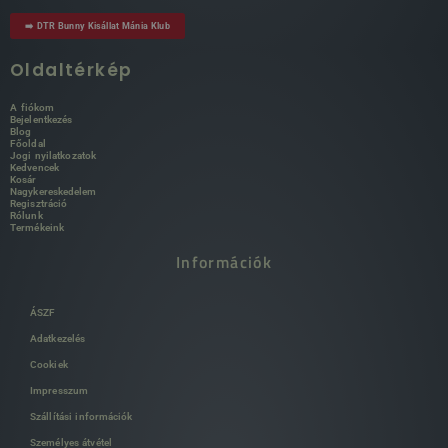
➡️ DTR Bunny Kisállat Mánia Klub
Oldaltérkép
A fiókom
Bejelentkezés
Blog
Főoldal
Jogi nyilatkozatok
Kedvencek
Kosár
Nagykereskedelem
Regisztráció
Rólunk
Termékeink
Információk
ÁSZF
Adatkezelés
Cookiek
Impresszum
Szállítási információk
Személyes átvétel