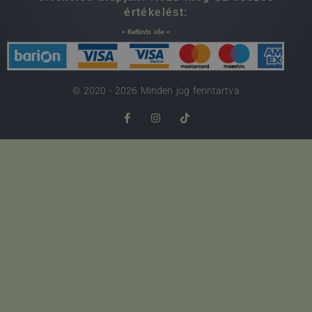
értékelést:
> Kattints ide <
.
© 2020 - 2026 Minden jog fenntartva