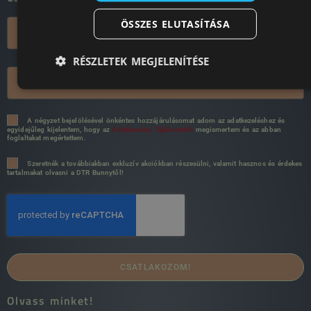
ÖSSZES ELUTASÍTÁSA
RÉSZLETEK MEGJELENÍTÉSE
A négyzet bejelölésével önkéntes hozzájárulásomat adom az adatkezeléshez és
egyidejűleg kijelentem, hogy az
Adatkezelési Tájékoztatót
megismertem és az abban
foglaltakat megértettem.
Szeretnék a továbbiakban exkluzív akciókban részesülni, valamit hasznos és érdekes
tartalmakat olvasni a DTR Bunnytől!
CSATLAKOZOM!
Olvass minket!