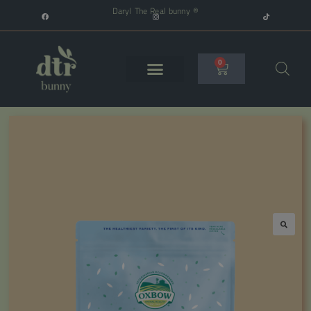
Daryl The Real bunny ®
0
🔍