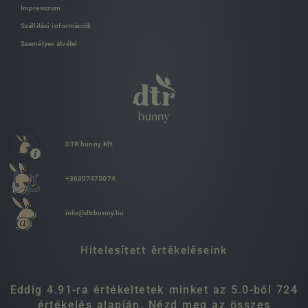
Impresszum
Szállítási információk
Személyes átvétel
DTR bunny Kft.
+36307475074
info@dtrbunny.hu
Hitelesített értékeléseink
Eddig 4.91-ra értékeltetek minket az 5.0-ból 724
értékelés alapján. Nézd meg az összes