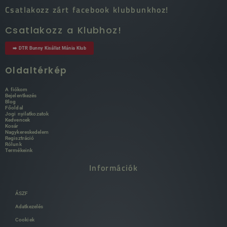
Csatlakozz zárt facebook klubbunkhoz!
Csatlakozz a Klubhoz!
➡️ DTR Bunny Kisállat Mánia Klub
Oldaltérkép
A fiókom
Bejelentkezés
Blog
Főoldal
Jogi nyilatkozatok
Kedvencek
Kosár
Nagykereskedelem
Regisztráció
Rólunk
Termékeink
Információk
ÁSZF
Adatkezelés
Cookiek