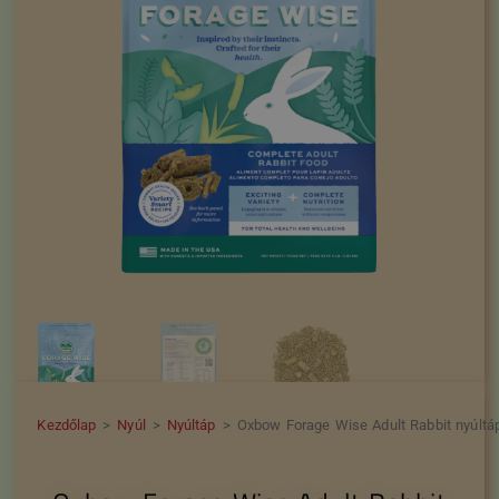
Kezdőlap
>
Nyúl
>
Nyúltáp
>
Oxbow Forage Wise Adult Rabbit nyúltá