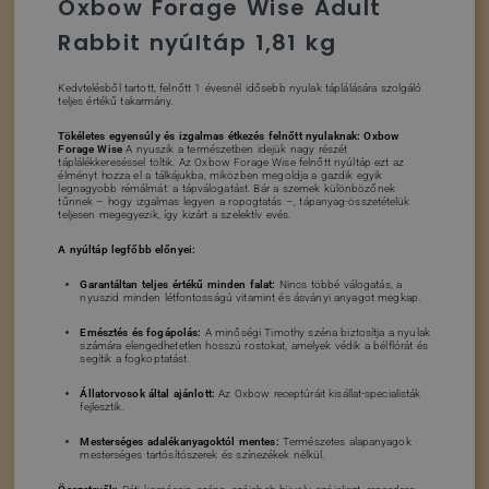
Oxbow Forage Wise Adult
Rabbit nyúltáp 1,81 kg
Kedvtelésből tartott, felnőtt 1 évesnél idősebb nyulak táplálására szolgáló
teljes értékű takarmány.
Tökéletes egyensúly és izgalmas étkezés felnőtt nyulaknak: Oxbow
Forage Wise
A nyuszik a természetben idejük nagy részét
táplálékkereséssel töltik. Az Oxbow Forage Wise felnőtt nyúltáp ezt az
élményt hozza el a tálkájukba, miközben megoldja a gazdik egyik
legnagyobb rémálmát: a tápválogatást. Bár a szemek különbözőnek
tűnnek – hogy izgalmas legyen a ropogtatás –, tápanyag-összetételük
teljesen megegyezik, így kizárt a szelektív evés.
A nyúltáp legfőbb előnyei:
Garantáltan teljes értékű minden falat:
Nincs többé válogatás, a
nyuszid minden létfontosságú vitamint és ásványi anyagot megkap.
Emésztés és fogápolás:
A minőségi Timothy széna biztosítja a nyulak
számára elengedhetetlen hosszú rostokat, amelyek védik a bélflórát és
segítik a fogkoptatást.
Állatorvosok által ajánlott:
Az Oxbow receptúráit kisállat-specialisták
fejlesztik.
Mesterséges adalékanyagoktól mentes:
Természetes alapanyagok
mesterséges tartósítószerek és színezékek nélkül.