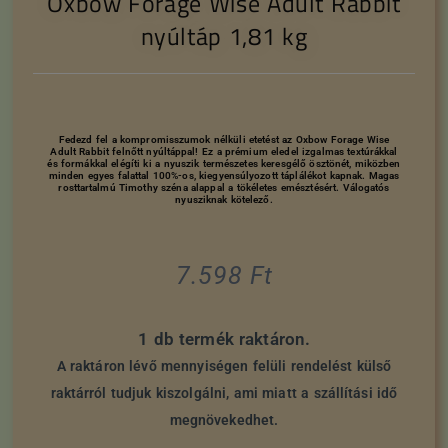
Oxbow Forage Wise Adult Rabbit
nyúltáp 1,81 kg
Fedezd fel a kompromisszumok nélküli etetést az Oxbow Forage Wise
Adult Rabbit felnőtt nyúltáppal! Ez a prémium eledel izgalmas textúrákkal
és formákkal elégíti ki a nyuszik természetes keresgélő ösztönét, miközben
minden egyes falattal 100%-os, kiegyensúlyozott táplálékot kapnak. Magas
rosttartalmú Timothy széna alappal a tökéletes emésztésért. Válogatós
nyusziknak kötelező.
7.598
Ft
1 db termék raktáron.
A raktáron lévő mennyiségen felüli rendelést külső
raktárról tudjuk kiszolgálni, ami miatt a szállítási idő
megnövekedhet.