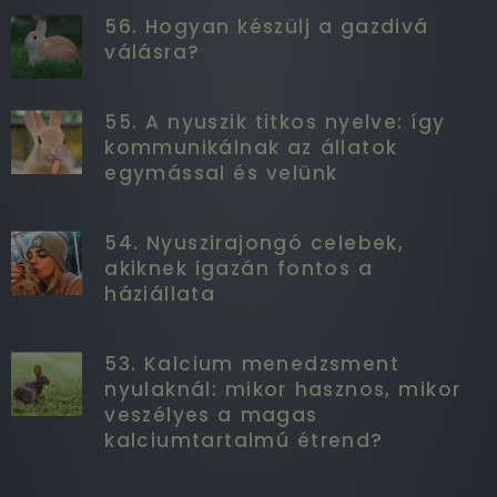
56. Hogyan készülj a gazdivá
válásra?
55. A nyuszik titkos nyelve: így
kommunikálnak az állatok
egymással és velünk
54. Nyuszirajongó celebek,
akiknek igazán fontos a
háziállata
53. Kalcium menedzsment
nyulaknál: mikor hasznos, mikor
veszélyes a magas
kalciumtartalmú étrend?