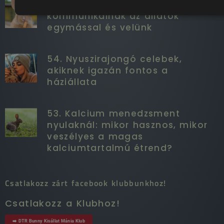
55. A nyuszik titkos nyelve: így
kommunikálnak az állatok
egymással és velünk
54. Nyuszirajongó celebek,
akiknek igazán fontos a
háziállata
53. Kalcium menedzsment
nyulaknál: mikor hasznos, mikor
veszélyes a magas
kalciumtartalmú étrend?
Csatlakozz zárt facebook klubbunkhoz!
Csatlakozz a Klubhoz!
➡️ DTR Bunny Kisállat Mánia Klub