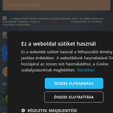
A négyzet bejelölésével önkéntes hozzájárulásomat adom az adatkezeléshez és
egyidejűleg kijelentem, hogy az
Adatkezelési Tájékoztatót
megismertem és az abban
foglaltakat megértettem.
Szeretnék a továbbiakban exkluzív akciókban részesülni, valamit hasznos és érdekes
tartalmakat olvasni a DTR Bunnytől!
Ez a weboldal sütiket használ
Ez a weboldal sütiket használ a felhasználói élmény
javítása érdekében. A weboldalunk használatával Ö
hozzájárul az összes süti használatához, a Cookie
szabályzatunknak megfelelően.
Bővebben
CSATLAKOZOM!
Olvass minket!
ÖSSZES ELFOGADÁSA
56. Hogyan készülj a gazdivá
ÖSSZES ELUTASÍTÁSA
válásra?
RÉSZLETEK MEGJELENÍTÉSE