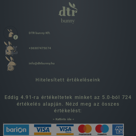
DTR bunny Kft.
+36307475074
info@dtrbunny.hu
Hitelesített értékeléseink
Eddig 4.91-ra értékeltetek minket az 5.0-ból 724
értékelés alapján. Nézd meg az összes
értékelést:
> Kattints ide <
.