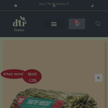
Daryl The Real bunny ®
0
Akció
Kifutó termék
-13%
🔍