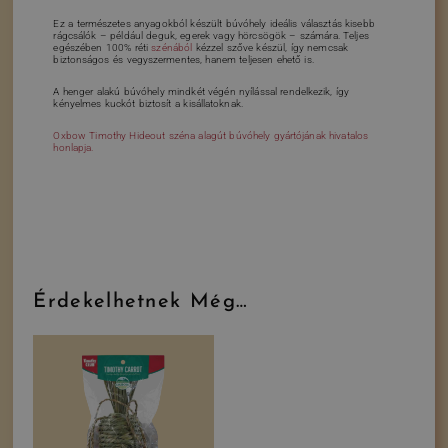
Ez a természetes anyagokból készült búvóhely ideális választás kisebb
rágcsálók – például deguk, egerek vagy hörcsögök – számára. Teljes
egészében 100% réti
szénából
kézzel szőve készül, így nemcsak
biztonságos és vegyszermentes, hanem teljesen ehető is.
A henger alakú búvóhely mindkét végén nyílással rendelkezik, így
kényelmes kuckót biztosít a kisállatoknak.
Oxbow Timothy Hideout széna alagút búvóhely gyártójának hivatalos
honlapja.
Érdekelhetnek Még…