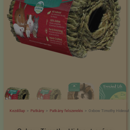
Kezdőlap
>
Patkány
>
Patkány felszerelés
>
Oxbow Timothy Hideout 