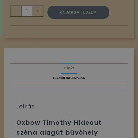
-
+
KOSÁRBA TESZEM
LEÍRÁS
TOVÁBBI INFORMÁCIÓK
Leírás
Oxbow Timothy Hideout
széna alagút búvóhely