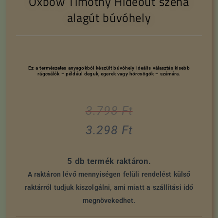
Oxbow Timothy Hideout széna
alagút búvóhely
Ez a természetes anyagokból készült búvóhely ideális választás kisebb
rágcsálók – például deguk, egerek vagy hörcsögök – számára.
3.798
Ft
3.298
Ft
5 db termék raktáron.
A raktáron lévő mennyiségen felüli rendelést külső
raktárról tudjuk kiszolgálni, ami miatt a szállítási idő
megnövekedhet.