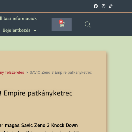
llítási információk
0
Bejelentkezés
ny felszerelés
>
SAVIC Zeno 3 Empire patkányketrec
3 Empire patkányketrec
ter magas Savic Zeno 3 Knock Down