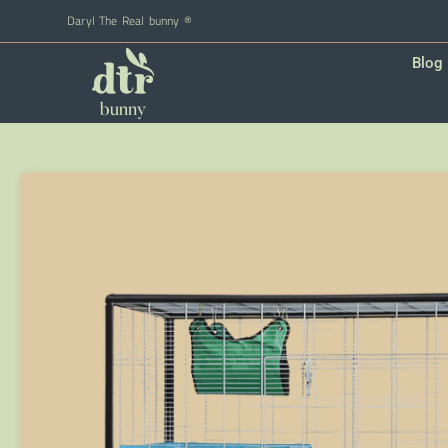
Daryl The Real bunny ®
Blog