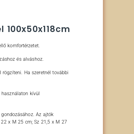
l 100x50x118cm
lő komfortérzetet.
száshoz és alváshoz.
 rögzíteni. Ha szeretnél további
 használaton kívül
ed gondozásához. Az ajtók
Sz 22 x M 25 cm; Sz 21,5 x M 27