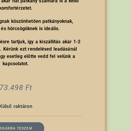
 akár hat patkány számára is a kellő
komfortérzetet.
ágnak köszönhetően patkányoknak,
és hörcsögöknek is ideális.
sre tartjuk, így a kiszállítás akár 1-2
at. Kérünk ezt rendelésed leadásánál
gy esetleg előtte vedd fel velünk a
kapcsolatot.
73.498
Ft
Külső raktáron
OSÁRBA TESZEM