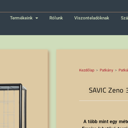
Termékeink
Rólunk
Viszonteladóknak
Szá
Kezdőlap
>
Patkány
>
Patká
SAVIC Zeno 
A több mint egy mé