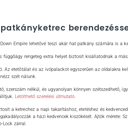
 patkányketrec berendezésse
own Empire lehetővé teszi akár hat patkány számára is a kel
tos függőágy rengeteg extra helyet biztosít kisállatodnak a má
. Az etetőtálat és az ivópalackot egyszerűen az oldalakra kell
nézz szét nálunk.
ő, szerszám nélkül, és ugyanolyan könnyen szétszedhető, így
llítjuk.
Letölthető szerelési útmutató.
ztosít a ketrechez a napi takarításhoz, etetéshez és kedvenc
 megakadályozzák a házi kedvencek kiszökését. Ajtók mérete: 
p-Lock zárral.