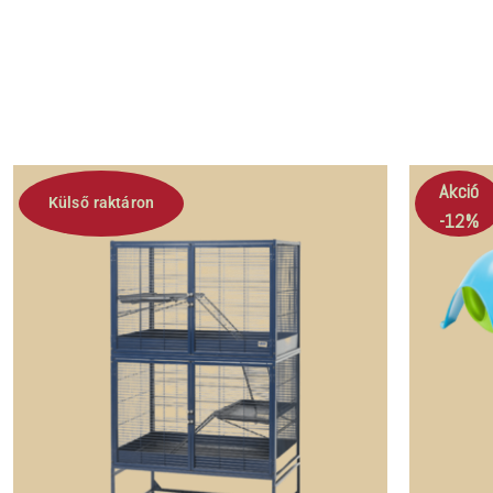
Akció
Külső raktáron
-12%