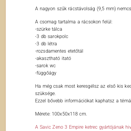
A nagyon szűk rácstávolság (9,5 mm) nemcsa
A csomag tartalma a rácsokon felül:
-szürke tálca
-3 db sarokpolc
-3 db létra
-rozsdamentes etetőtál
-akasztható itató
-sarok wc
-függőágy
Ha még csak most keresgélsz az első kis ked
szüksége.
Ezzel bővebb információkat kaphatsz a témár
Mérete: 100x50x118 cm.
A Savic Zeno 3 Empire ketrec gyártójának hi