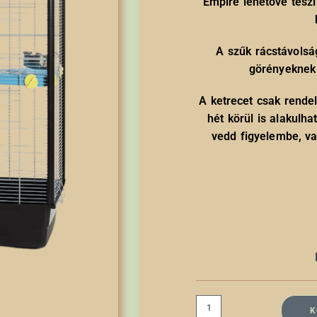
Empire lehetővé teszi
A szűk rácstávols
görényeknek 
A ketrecet csak rendelé
hét körül is alakulh
vedd figyelembe, va
K