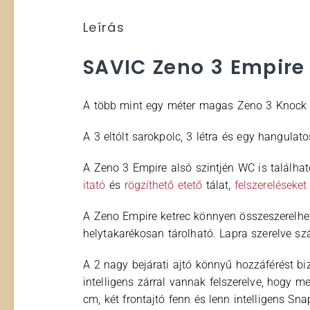
Leírás
SAVIC Zeno 3 Empire
A több mint egy méter magas Zeno 3 Knock D
A 3 eltólt sarokpolc, 3 létra és egy hangula
A Zeno 3 Empire alsó szintjén WC is található
itató
és
rögzíthető etető
tálat,
felszereléseket
A Zeno Empire ketrec könnyen összeszerelhet
helytakarékosan tárolható. Lapra szerelve szá
A 2 nagy bejárati ajtó könnyű hozzáférést bi
intelligens zárral vannak felszerelve, hogy
cm, két frontajtó fenn és lenn intelligens Sna