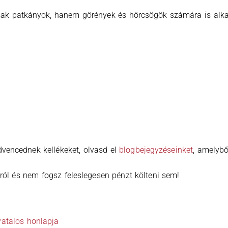
k patkányok, hanem görények és hörcsögök számára is alkal
vencednek kellékeket, olvasd el
blogbejegyzéseinket
, amelyb
ól és nem fogsz feleslegesen pénzt költeni sem!
vatalos honlapja