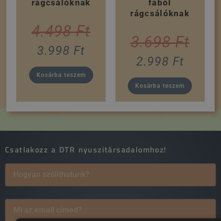
rágcsálóknak
fából
rágcsálóknak
4.498
Ft
3.698
Ft
3.998
Ft
2.998
Ft
Kosárba teszem
Kosárba teszem
Csatlakozz a DTR nyuszitársadalomhoz!