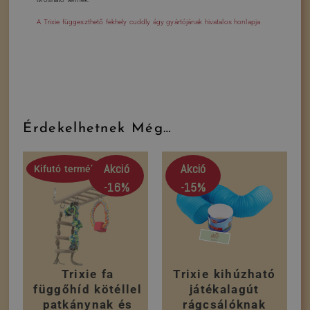
A Trixie függeszthető fekhely cuddly ágy gyártójának hivatalos honlapja
Érdekelhetnek Még…
Akció
Akció
Kifutó termék
-16%
-15%
Trixie fa
Trixie kihúzható
függőhíd kötéllel
játékalagút
patkánynak és
rágcsálóknak