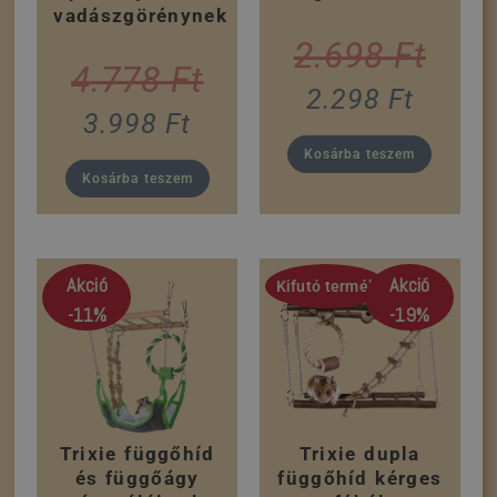
vadászgörénynek
2.698
Ft
4.778
Ft
2.298
Ft
3.998
Ft
Kosárba teszem
Kosárba teszem
Akció
Akció
Kifutó termék
-11%
-19%
Trixie függőhíd
Trixie dupla
és függőágy
függőhíd kérges