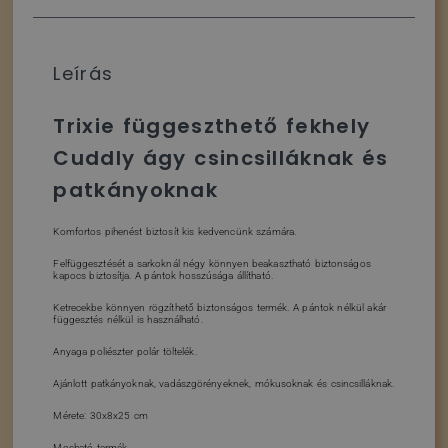
Leírás
Trixie függeszthető fekhely
Cuddly ágy csincsilláknak és
patkányoknak
Komfortos pihenést biztosít kis kedvencünk számára.
Felfüggesztését a sarkoknál négy könnyen beakasztható biztonságos
kapocs biztosítja. A pántok hosszúsága állítható.
Ketrecekbe könnyen rögzíthető biztonságos termék. A pántok nélkül akár
függesztés nélkül is használható.
Anyaga poliészter polár töltelék.
Ajánlott patkányoknak, vadászgörényeknek, mókusoknak és csincsilláknak.
Mérete: 30x8x25 cm
Mosható termék.