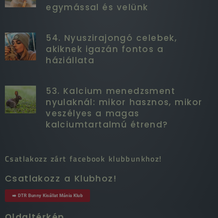
egymással és velünk
54. Nyuszirajongó celebek,
akiknek igazán fontos a
háziállata
53. Kalcium menedzsment
nyulaknál: mikor hasznos, mikor
veszélyes a magas
kalciumtartalmú étrend?
Csatlakozz zárt facebook klubbunkhoz!
Csatlakozz a Klubhoz!
➡️ DTR Bunny Kisállat Mánia Klub
Oldaltérkép