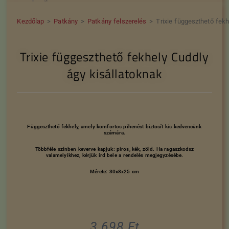
Kezdőlap
>
Patkány
>
Patkány felszerelés
>
Trixie függeszthető fekh
Trixie függeszthető fekhely Cuddly
ágy kisállatoknak
Függeszthető fekhely, amely komfortos pihenést biztosít kis kedvencünk
számára.
Többféle színben keverve kapjuk: piros, kék, zöld. Ha ragaszkodsz
valamelyikhez, kérjük írd bele a rendelés megjegyzésébe.
Mérete: 30x8x25 cm
3.698
Ft