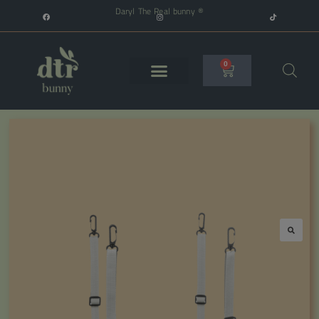
Daryl The Real bunny ®
0
🔍