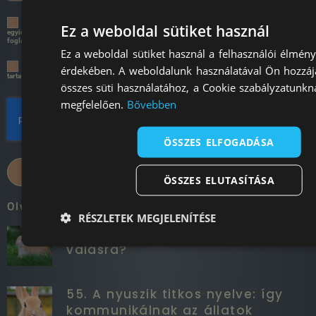
A négyzet bejelölésével önkéntes hozzájárulásomat adom az adatkezeléshez és
Ez a weboldal sütiket használ
egyidejűleg kijelentem, hogy az
Adatkezelési Tájékoztatót
megismertem és az abban
foglaltakat megértettem.
Ez a weboldal sütiket használ a felhasználói élmény
Szeretnék a továbbiakban exkluzív akciókban részesülni, valamit hasznos és érdekes
érdekében. A weboldalunk használatával Ön hozzáj
tartalmakat olvasni a DTR Bunnytől!
összes süti használatához, a Cookie szabályzatunkn
megfelelően.
Bővebben
ÖSSZES ELFOGADÁSA
CSATLAKOZOM!
ÖSSZES ELUTASÍTÁSA
Olvass minket!
RÉSZLETEK MEGJELENÍTÉSE
56. Hogyan készülj a gazdivá
válásra?
55. A nyuszik titkos nyelve: így
kommunikálnak az állatok