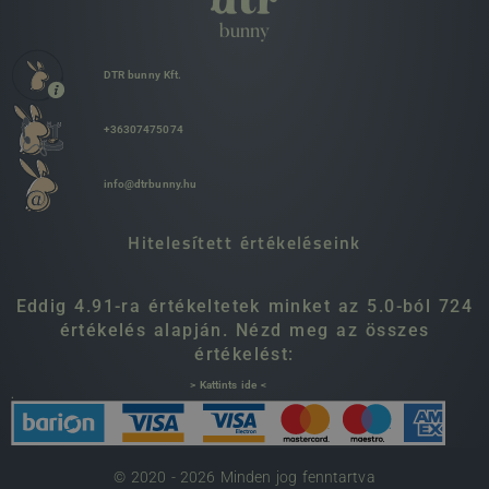
DTR bunny Kft.
+36307475074
info@dtrbunny.hu
Hitelesített értékeléseink
Eddig 4.91-ra értékeltetek minket az 5.0-ból 724
értékelés alapján. Nézd meg az összes
értékelést:
> Kattints ide <
.
© 2020 - 2026 Minden jog fenntartva