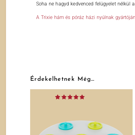
Soha ne hagyd kedvenced felügyelet nélkül a 
A Trixie hám és póráz házi nyúlnak gyártójá
Érdekelhetnek Még…