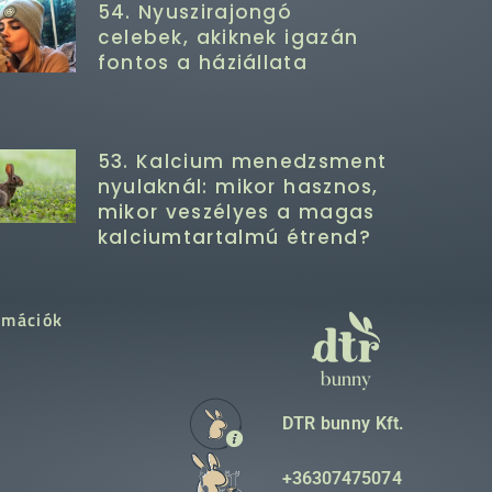
54. Nyuszirajongó
celebek, akiknek igazán
fontos a háziállata
53. Kalcium menedzsment
nyulaknál: mikor hasznos,
mikor veszélyes a magas
kalciumtartalmú étrend?
rmációk
DTR bunny Kft.
+36307475074