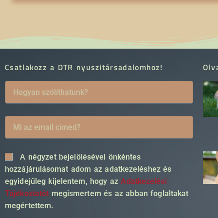
Csatlakozz a DTR nyuszitársadalomhoz!
Olv
A négyzet bejelölésével önkéntes
hozzájárulásomat adom az adatkezeléshez és
egyidejűleg kijelentem, hogy az
Adatkezelési
Tájékoztatót
megismertem és az abban foglaltakat
megértettem.