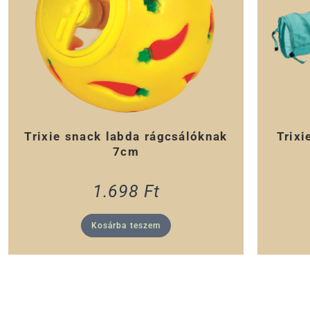
Trixie snack labda rágcsálóknak
Trixi
7cm
1.698
Ft
Kosárba teszem