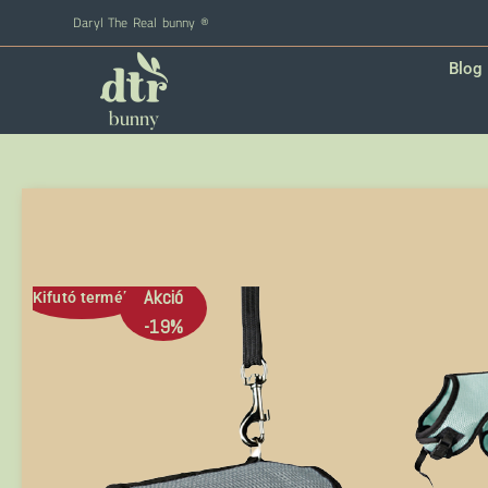
Daryl The Real bunny ®
Blog
Akció
Kifutó termék
-19%