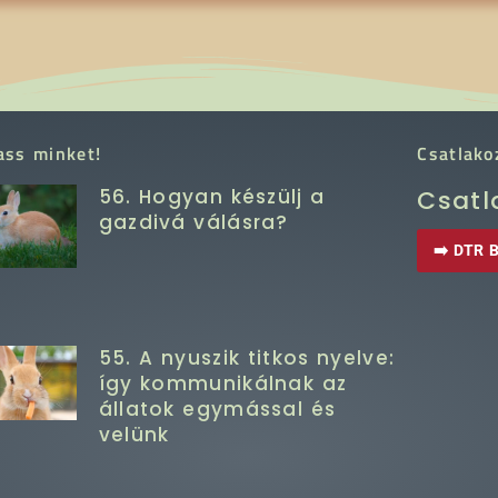
ass minket!
Csatlako
56. Hogyan készülj a
Csatl
gazdivá válásra?
➡️ DTR B
55. A nyuszik titkos nyelve:
így kommunikálnak az
állatok egymással és
velünk