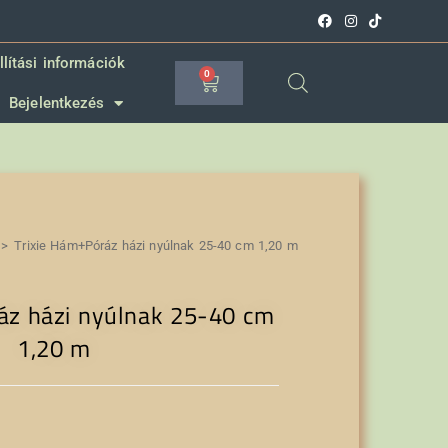
llítási információk
0
Bejelentkezés
>
Trixie Hám+Póráz házi nyúlnak 25-40 cm 1,20 m
áz házi nyúlnak 25-40 cm
1,20 m