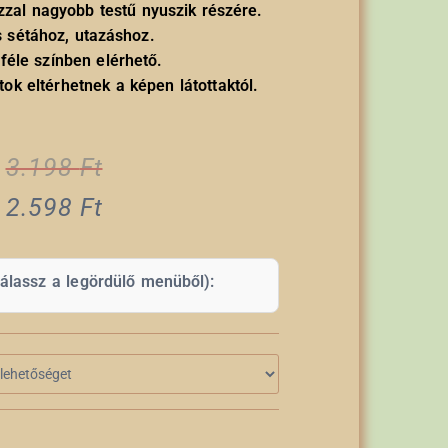
zal nagyobb testű nyuszik részére.
s sétához, utazáshoz.
éle színben elérhető.
tok eltérhetnek a képen látottaktól.
3.198
Ft
2.598
Ft
válassz a legördülő menüből):