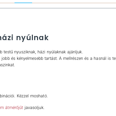
házi nyúlnak
b testű nyusziknak, házi nyúlaknak ajánljuk.
ég jobb és kényelmesebb tartást. A mellrészen és a hasnál is t
szinkat.
mbinációi. Kézzel mosható.
cm átmérőjűt
javasoljuk.