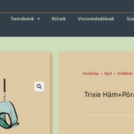
Termékeink
Rólunk
Viszonteladóknak
Szá
Kezdőlap
>
Nyúl
>
Kellékek
Trixie Hám+Pór
🔍