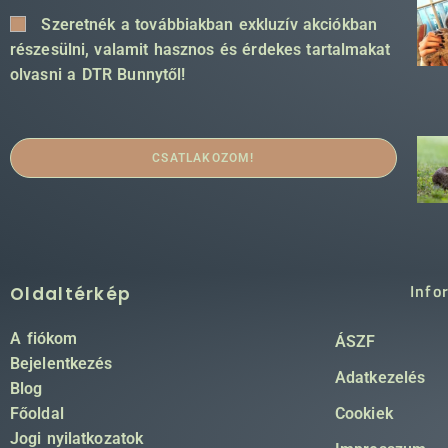
Szeretnék a továbbiakban exkluzív akciókban
részesülni, valamit hasznos és érdekes tartalmakat
olvasni a DTR Bunnytől!
CSATLAKOZOM!
Info
Oldaltérkép
A fiókom
ÁSZF
Bejelentkezés
Adatkezelés
Blog
Főoldal
Cookiek
Jogi nyilatkozatok