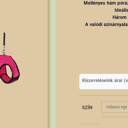
Mellényes hám póráz
Ideáli
Három f
A valódi színárnyala
Kiszereléseink árai (
SZÍN