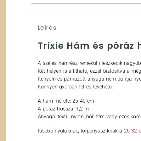
Leírás
Trixie Hám és póráz 
A széles hámrész remekül illeszkedik nagyob
Két helyen is állítható, ezzel biztosítva a m
Kényelmes párnázott anyaga nem bántja nyu
Könnyen gyorsan fel és levehető.
A hám mérete: 25-40 cm
A póráz hossza: 1,2 m
Anyaga: textil, nylon, bőr, fém vagy ezek ko
Kisebb nyulaknak, törpenyusziknak a
26-32 