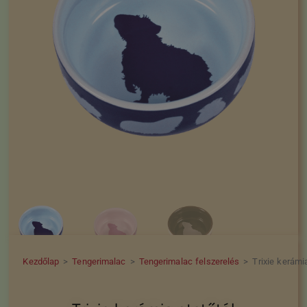
Kezdőlap
>
Tengerimalac
>
Tengerimalac felszerelés
>
Trixie kerámi