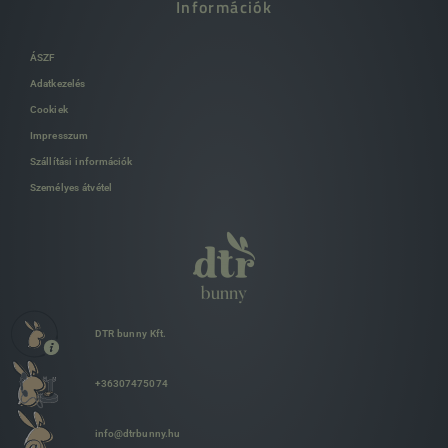
Információk
ÁSZF
Adatkezelés
Cookiek
Impresszum
Szállítási információk
Személyes átvétel
DTR bunny Kft.
+36307475074
info@dtrbunny.hu