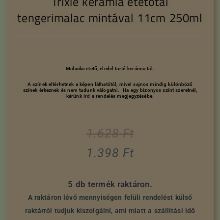
Trixie kerámia etetőtál
tengerimalac mintával 11cm 250ml
Malacka etető, eledel tartó kerámia tál.
A színek eltérhetnek a képen láthatótól, mivel sajnos mindig különböző
színek érkeznek és nem tudunk válogatni. Ha egy bizonyos színt szeretnél,
kérünk írd a rendelés megjegyzésébe.
1.628
Ft
1.398
Ft
5 db termék raktáron.
A raktáron lévő mennyiségen felüli rendelést külső
raktárról tudjuk kiszolgálni, ami miatt a szállítási idő