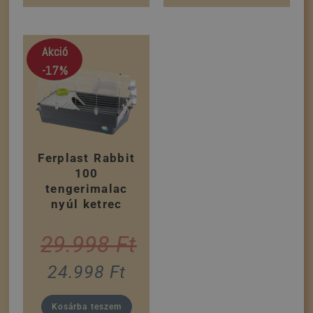
Akció
-17%
Ferplast Rabbit
100
tengerimalac
nyúl ketrec
29.998
Ft
24.998
Ft
Kosárba teszem