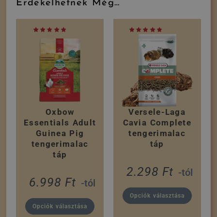
Érdekelhetnek Még…
Oxbow
Versele-Laga
Essentials Adult
Cavia Complete
Guinea Pig
tengerimalac
tengerimalac
táp
táp
2.298
Ft
-tól
6.998
Ft
-tól
Opciók választása
Opciók választása