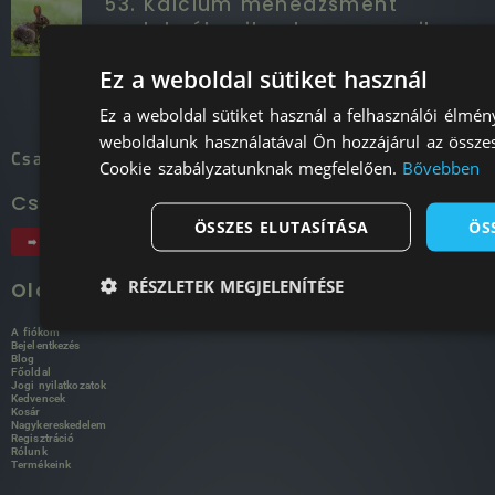
53. Kalcium menedzsment
nyulaknál: mikor hasznos, mikor
veszélyes a magas
Ez a weboldal sütiket használ
kalciumtartalmú étrend?
Ez a weboldal sütiket használ a felhasználói élmén
weboldalunk használatával Ön hozzájárul az összes
Csatlakozz zárt facebook klubbunkhoz!
Cookie szabályzatunknak megfelelően.
Bővebben
Csatlakozz a Klubhoz!
ÖSSZES ELUTASÍTÁSA
ÖS
➡️ DTR Bunny Kisállat Mánia Klub
RÉSZLETEK MEGJELENÍTÉSE
Oldaltérkép
A fiókom
Bejelentkezés
Blog
Főoldal
Jogi nyilatkozatok
Kedvencek
Kosár
Nagykereskedelem
Regisztráció
Rólunk
Termékeink