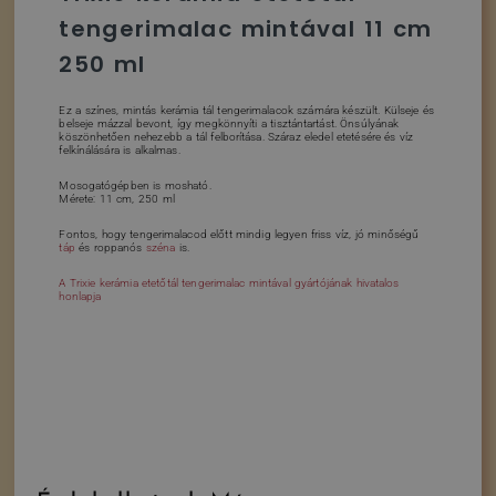
tengerimalac mintával 11 cm
250 ml
Ez a színes, mintás kerámia tál tengerimalacok számára készült. Külseje és
belseje mázzal bevont, így megkönnyíti a tisztántartást. Önsúlyának
köszönhetően nehezebb a tál felborítása. Száraz eledel etetésére és víz
felkínálására is alkalmas.
Mosogatógépben is mosható.
Mérete: 11 cm, 250 ml
Fontos, hogy tengerimalacod előtt mindig legyen friss víz, jó minőségű
táp
és roppanós
széna
is.
A Trixie kerámia etetőtál tengerimalac mintával gyártójának hivatalos
honlapja