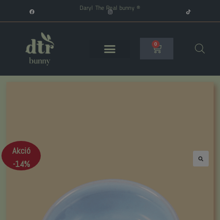
Daryl The Real bunny ®
0
Akció
-14%
🔍