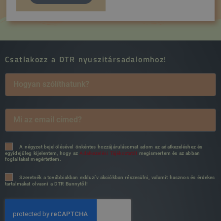
Csatlakozz a DTR nyuszitársadalomhoz!
A négyzet bejelölésével önkéntes hozzájárulásomat adom az adatkezeléshez és
egyidejűleg kijelentem, hogy az
Adatkezelési Tájékoztatót
megismertem és az abban
foglaltakat megértettem.
Szeretnék a továbbiakban exkluzív akciókban részesülni, valamit hasznos és érdekes
tartalmakat olvasni a DTR Bunnytől!