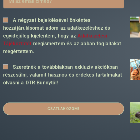
A négyzet bejelölésével önkéntes
hozzájárulásomat adom az adatkezeléshez és
egyidejűleg kijelentem, hogy az
Adatkezelési
Tájékoztatót
megismertem és az abban foglaltakat
megértettem.
Szeretnék a továbbiakban exkluzív akciókban
részesülni, valamit hasznos és érdekes tartalmakat
olvasni a DTR Bunnytől!
CSATLAKOZOM!