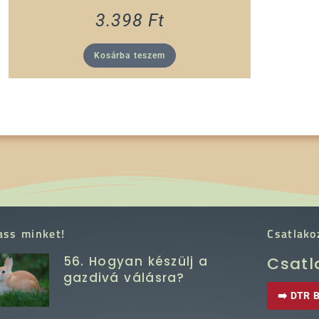
3.398
Ft
Kosárba teszem
ass minket!
Csatlako
56. Hogyan készülj a
Csatl
gazdivá válásra?
➡️ DTR B