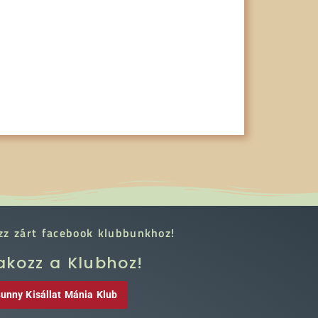
zz zárt facebook klubbunkhoz!
akozz a Klubhoz!
unny Kisállat Mánia Klub