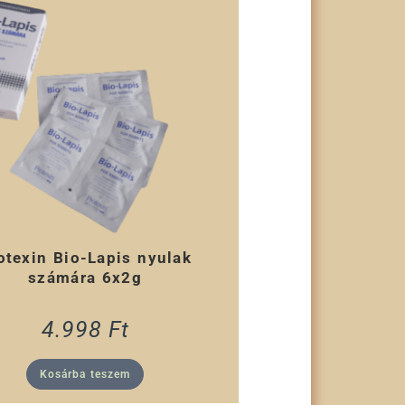
otexin Bio-Lapis nyulak
számára 6x2g
4.998
Ft
Kosárba teszem