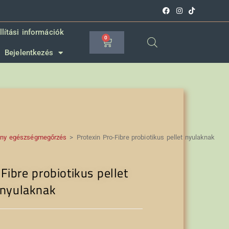
llítási információk
0
Bejelentkezés
ány egészségmegőrzés
>
Protexin Pro-Fibre probiotikus pellet nyulaknak
Fibre probiotikus pellet
nyulaknak