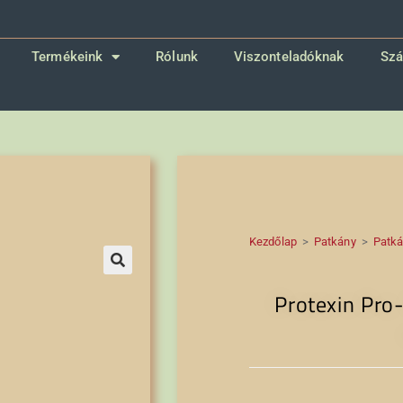
Termékeink
Rólunk
Viszonteladóknak
Szá
Kezdőlap
>
Patkány
>
Patk
🔍
Protexin Pro-