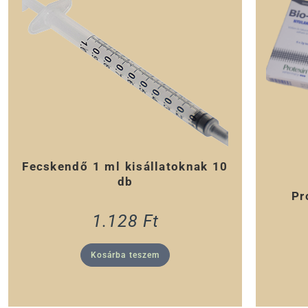
Fecskendő 1 ml kisállatoknak 10
db
Pr
1.128
Ft
Kosárba teszem