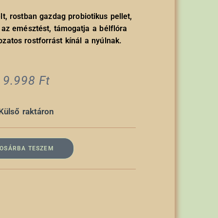
t, rostban gazdag probiotikus pellet,
 az emésztést, támogatja a bélflóra
zatos rostforrást kínál a nyúlnak.
9.998
Ft
Külső raktáron
OSÁRBA TESZEM