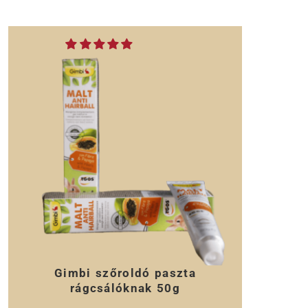
Gimbi szőroldó paszta
rágcsálóknak 50g