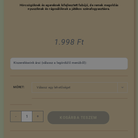
Hörcsögöknek és egereknek kifejlesztett fabújó, de remek megoldás
nyusziknak és rágcsálóknak a játékos szénafogyasztásra.
1.998
Ft
Kiszereléseink árai (válassz a legördülő menüből):
MÉRET:
Válassz egy lehetőséget
-
+
KOSÁRBA TESZEM