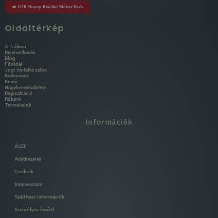
➡️ DTR Bunny Kisállat Mánia Klub
Oldaltérkép
A fiókom
Bejelentkezés
Blog
Főoldal
Jogi nyilatkozatok
Kedvencek
Kosár
Nagykereskedelem
Regisztráció
Rólunk
Termékeink
Információk
ÁSZF
Adatkezelés
Cookiek
Impresszum
Szállítási információk
Személyes átvétel