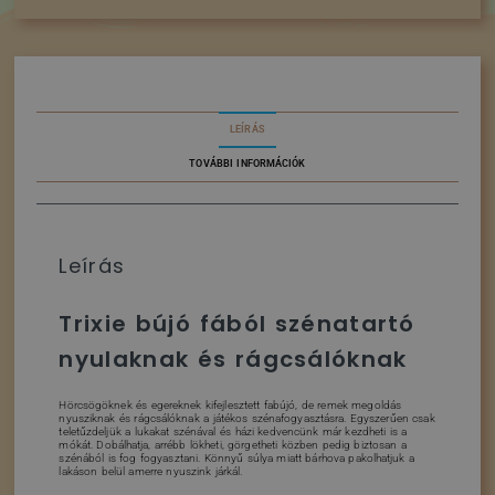
LEÍRÁS
TOVÁBBI INFORMÁCIÓK
Leírás
Trixie bújó fából szénatartó
nyulaknak és rágcsálóknak
Hörcsögöknek és egereknek kifejlesztett fabújó, de remek megoldás
nyusziknak és rágcsálóknak a játékos szénafogyasztásra. Egyszerűen csak
teletűzdeljük a lukakat szénával és házi kedvencünk már kezdheti is a
mókát. Dobálhatja, arrébb lökheti, görgetheti közben pedig biztosan a
szénából is fog fogyasztani. Könnyű súlya miatt bárhova pakolhatjuk a
lakáson belül amerre nyuszink járkál.