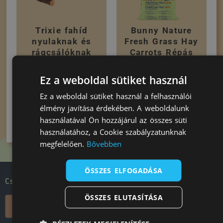
Trixie fahíd
Bunny Nature
nyulaknak és
Fresh Grass Hay
rágcsálóknak
Carrots Répás
Széna 500g
Ez a weboldal sütiket használ
1.498
Ft
-tól
2.998
Ft
Ez a weboldal sütiket használ a felhasználói
Opciók választása
élmény javítása érdekében. A weboldalunk
Kosárba teszem
használatával Ön hozzájárul az összes süti
használatához, a Cookie szabályzatunknak
megfelelően.
Bővebben
ÖSSZES ELFOGADÁSA
Csatlakozz a DTR nyuszitársadalomhoz!
ÖSSZES ELUTASÍTÁSA