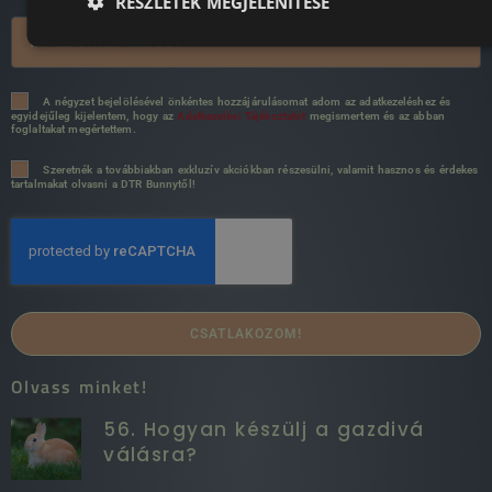
RÉSZLETEK MEGJELENÍTÉSE
A négyzet bejelölésével önkéntes hozzájárulásomat adom az adatkezeléshez és
egyidejűleg kijelentem, hogy az
Adatkezelési Tájékoztatót
megismertem és az abban
foglaltakat megértettem.
Szeretnék a továbbiakban exkluzív akciókban részesülni, valamit hasznos és érdekes
tartalmakat olvasni a DTR Bunnytől!
CSATLAKOZOM!
Olvass minket!
56. Hogyan készülj a gazdivá
válásra?