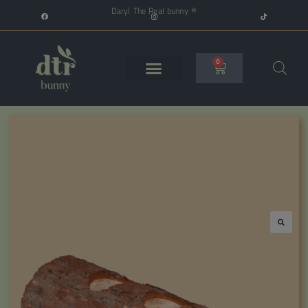
Daryl The Real bunny ®
0
🔍