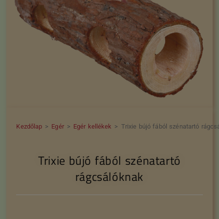
Kezdőlap
>
Egér
>
Egér kellékek
>
Trixie bújó fából szénatartó rágc
Trixie bújó fából szénatartó
rágcsálóknak