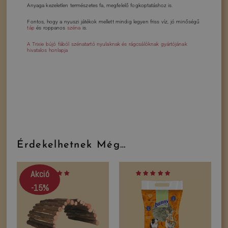
Anyaga kezeletlen természetes fa, megfelelő fogkoptatáshoz is.
Fontos, hogy a nyuszi játékok mellett mindig legyen friss víz, jó minőségű
táp
és roppanos
széna
is.
A Trixie bújó fából szénatartó nyulaknak és rágcsálóknak gyártójának
hivatalos honlapja
Érdekelhetnek Még…
Akció
-15%