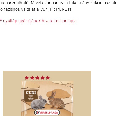
is használható. Mivel azonban ez a takarmány kokcidiosztátot
 fázishoz válts át a Cuni Fit PURE-ra.
E nyúltáp gyártójának hivatalos honlapja