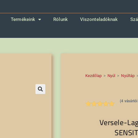
Termékeink
Rólunk
Viszonteladóknak
Szá
Kezdőlap
>
Nyúl
>
Nyúltáp
🔍
(
4
vásárlói
Értékelés
4
Versele-Lag
5.00
az 5-
ből,
SENSIT