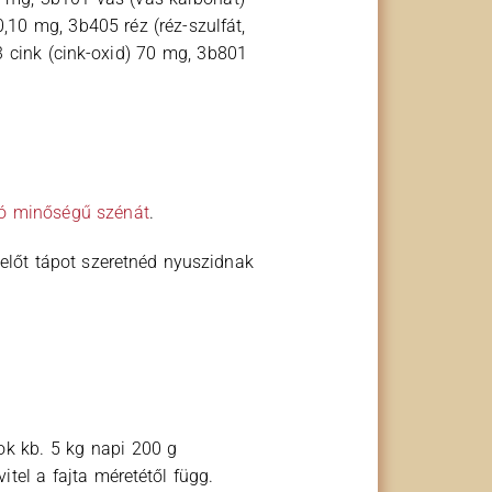
,10 mg, 3b405 réz (réz-szulfát,
 cink (cink-oxid) 70 mg, 3b801
ló minőségű szénát
.
lelőt tápot szeretnéd nyuszidnak
ok kb. 5 kg napi 200 g
tel a fajta méretétől függ.