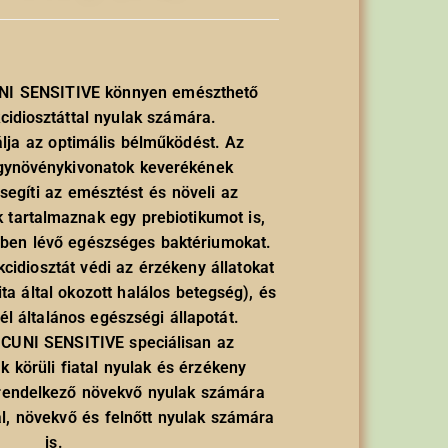
UNI SENSITIVE könnyen emészthető
idiosztáttal nyulak számára.
álja az optimális bélműködést. Az
ógynövénykivonatok keverékének
segíti az emésztést és növeli az
ek tartalmaznak egy prebiotikumot is,
lben lévő egészséges baktériumokat.
cidiosztát védi az érzékeny állatokat
ita által okozott halálos betegség), és
él általános egészségi állapotát.
 CUNI SENSITIVE speciálisan az
k körüli fiatal nyulak és érzékeny
rendelkező növekvő nyulak számára
al, növekvő és felnőtt nyulak számára
is.