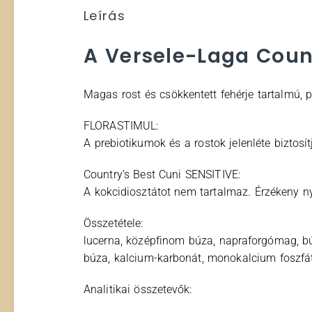
Leírás
A Versele-Laga Count
Magas rost és csökkentett fehérje tartalmú, 
FLORASTIMUL:
A prebiotikumok és a rostok jelenléte biztosí
Country’s Best Cuni SENSITIVE:
A kokcidiosztátot nem tartalmaz. Érzékeny n
Összetétele:
lucerna, középfinom búza, napraforgómag, búz
búza, kalcium-karbonát, monokalcium foszfát
Analitikai összetevők: