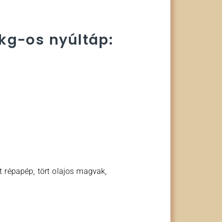
 kg-os nyúltáp:
 répapép, tört olajos magvak,