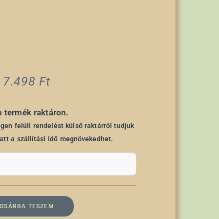
7.498
Ft
b termék raktáron.
en felüli rendelést külső raktárról tudjuk
iatt a szállítási idő megnövekedhet.
OSÁRBA TESZEM