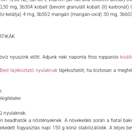
,30 mg, 3b304 kobalt (bevont granulált kobalt (II) karbonát) 0
t réz-kelátja) 4 mg, 3b502 mangán (mangán-oxid) 30 mg, 3b603
ATIKÁK
óvíz nyuszink előtt. Adjunk neki naponta friss roppanós
kívál
 Best tájékoztató nyulaknak
tájékoztatót, ha biztosan a megfe
k:
légítésére
lű nyulaknak.
n beadhatók a nőstényeknek. A növekedés során a fiatal bak
dett fogyasztás napi 150 g körül stabilizálódik. A teljes bevi