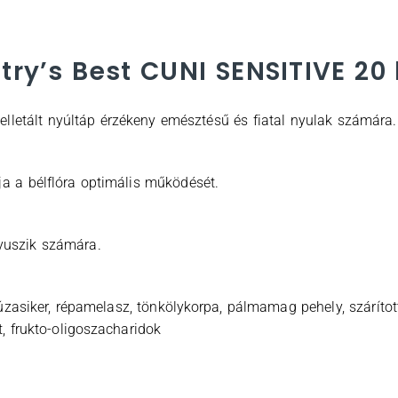
ry’s Best CUNI SENSITIVE 20
pelletált nyúltáp érzékeny emésztésű és fiatal nyulak számára.
tja a bélflóra optimális működését.
yuszik számára.
asiker, répamelasz, tönkölykorpa, pálmamag pehely, szárított
, frukto-oligoszacharidok