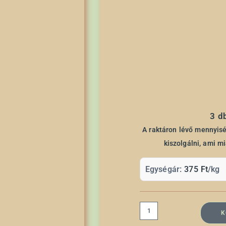
3 d
A raktáron lévő mennyiség
kiszolgálni, ami m
Egységár:
375
Ft
/kg
K