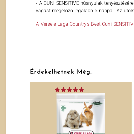
• A CUNI SENSITIVE húsnyulak tenyésztésére 
vágást megelőző legalább 5 nappal. Az utolsó
A Versele-Laga Country’s Best Cuni SENSITIV
Érdekelhetnek Még…