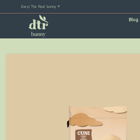
Daryl The Real bunny ®
Blog