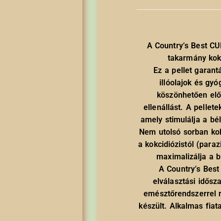
értékelés
alapján
A Country’s Best C
takarmány kokc
Ez a pellet garant
illóolajok és gy
köszönhetően elő
ellenállást. A pellet
amely stimulálja a bé
Nem utolsó sorban kok
a kokcidiózistól (paraz
maximalizálja a b
A Country’s Best
elválasztási idősza
emésztőrendszerrel 
készült. Alkalmas fiat