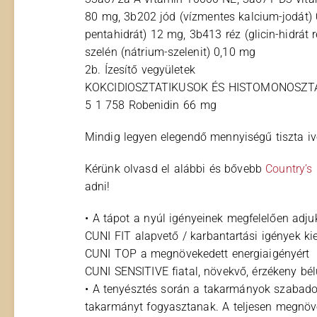
80 mg, 3b202 jód (vízmentes kalcium-jodát) 0
pentahidrát) 12 mg, 3b413 réz (glicin-hidrá
szelén (nátrium-szelenit) 0,10 mg
2b. Ízesítő vegyületek
KOKCIDIOSZTATIKUSOK ÉS HISTOMONOSZT
5 1 758 Robenidin 66 mg
Mindig legyen elegendő mennyiségű tiszta iv
Kérünk olvasd el alábbi és bővebb
Country’s
adni!
• A tápot a nyúl igényeinek megfelelően adju
CUNI FIT alapvető / karbantartási igények kie
CUNI TOP a megnövekedett energiaigényért
CUNI SENSITIVE fiatal, növekvő, érzékeny bé
• A tenyésztés során a takarmányok szabado
takarmányt fogyasztanak. A teljesen megnöveke