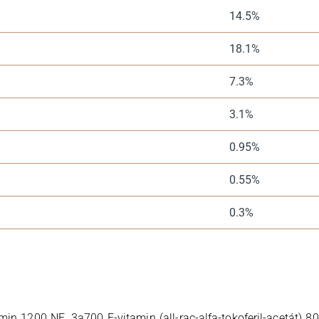
14.5%
18.1%
7.3%
3.1%
0.95%
0.55%
0.3%
n 1200 NE, 3a700 E-vitamin (all-rac-alfa-tokoferil-acetát) 8