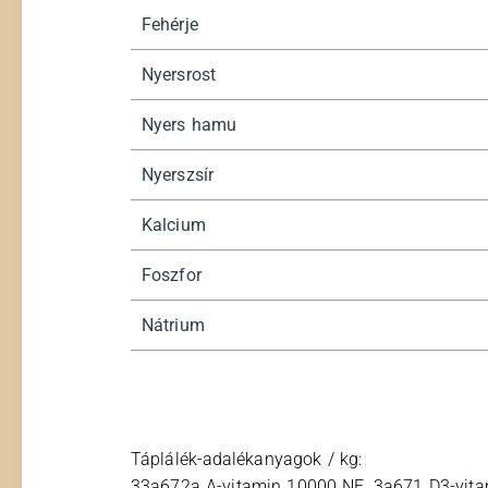
Fehérje
Nyersrost
Nyers hamu
Nyerszsír
Kalcium
Foszfor
Nátrium
Táplálék-adalékanyagok / kg:
33a672a A-vitamin 10000 NE, 3a671 D3-vitami