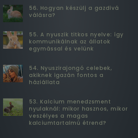
56. Hogyan készülj a gazdivá
válásra?
55. A nyuszik titkos nyelve: így
kommunikálnak az állatok
egymással és velünk
54. Nyuszirajongó celebek,
akiknek igazán fontos a
háziállata
53. Kalcium menedzsment
nyulaknál: mikor hasznos, mikor
veszélyes a magas
kalciumtartalmú étrend?