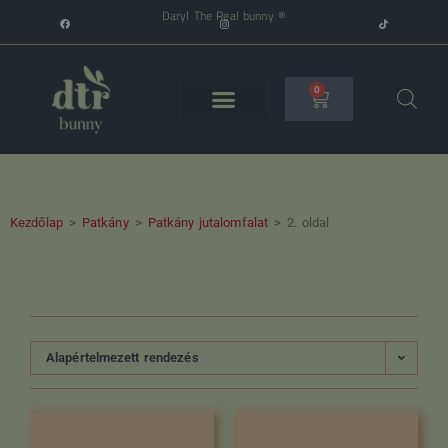
Daryl The Real bunny ®
0
Kezdőlap
>
Patkány
>
Patkány jutalomfalat
>
2. oldal
Alapértelmezett rendezés