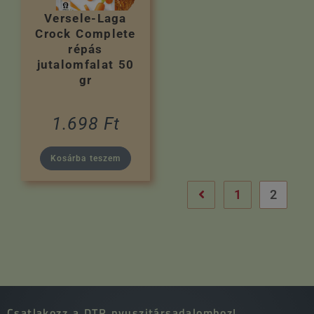
Versele-Laga
Crock Complete
répás
jutalomfalat 50
gr
1.698
Ft
Kosárba teszem
1
2
Csatlakozz a DTR nyuszitársadalomhoz!