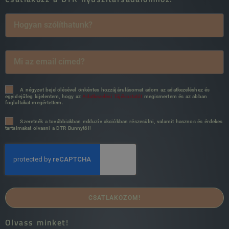
A négyzet bejelölésével önkéntes hozzájárulásomat adom az adatkezeléshez és
egyidejűleg kijelentem, hogy az
Adatkezelési Tájékoztatót
megismertem és az abban
foglaltakat megértettem.
Szeretnék a továbbiakban exkluzív akciókban részesülni, valamit hasznos és érdekes
tartalmakat olvasni a DTR Bunnytől!
CSATLAKOZOM!
Olvass minket!