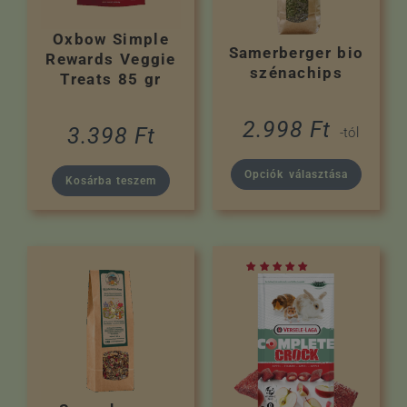
Oxbow Simple
Samerberger bio
Rewards Veggie
szénachips
Treats 85 gr
2.998
Ft
3.398
Ft
-tól
Opciók választása
Kosárba teszem