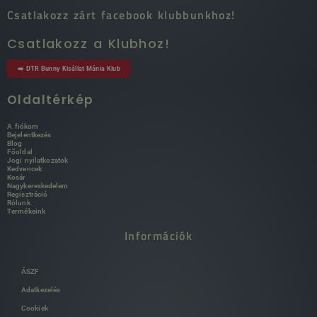
Csatlakozz zárt facebook klubbunkhoz!
Csatlakozz a Klubhoz!
➡️ DTR Bunny Kisállat Mánia Klub
Oldaltérkép
A fiókom
Bejelentkezés
Blog
Főoldal
Jogi nyilatkozatok
Kedvencek
Kosár
Nagykereskedelem
Regisztráció
Rólunk
Termékeink
Információk
ÁSZF
Adatkezelés
Cookiek