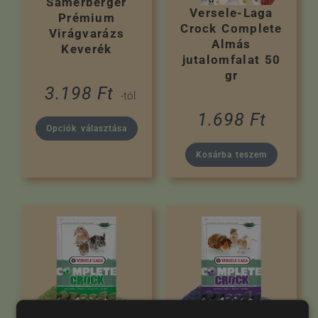
Samerberger
Versele-Laga
Prémium
Crock Complete
Virágvarázs
Almás
Keverék
jutalomfalat 50
gr
3.198
Ft
-tól
1.698
Ft
Opciók választása
Kosárba teszem