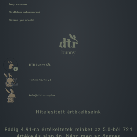
Impresszum
Szállítási információk
Személyes átvétel
DTR bunny Kft.
+36307475074
info@dtrbunny.hu
Hitelesített értékeléseink
Eddig 4.91-ra értékeltetek minket az 5.0-ból 724
értékelés alapján. Nézd meg az összes