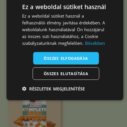
Ez a weboldal sütiket használ
Versele-Laga
Versele-Laga
Crock Complete
Crock Complete
Ez a weboldal sütiket használ a
Gyógynövényes
Piros bogyós
felhasználói élmény javítása érdekében. A
jutalomfalat
jutalomfalat 50
weboldalunk használatával Ön hozzájárul
50gr
gr
az összes süti használatához, a Cookie
szabályzatunknak megfelelően.
Bővebben
1.698
Ft
1.698
Ft
ÖSSZES ELFOGADÁSA
Kosárba teszem
Kosárba teszem
ÖSSZES ELUTASÍTÁSA
RÉSZLETEK MEGJELENÍTÉSE