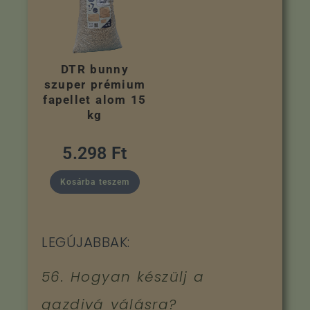
DTR bunny
szuper prémium
fapellet alom 15
kg
5.298
Ft
Kosárba teszem
LEGÚJABBAK:
56. Hogyan készülj a
gazdivá válásra?