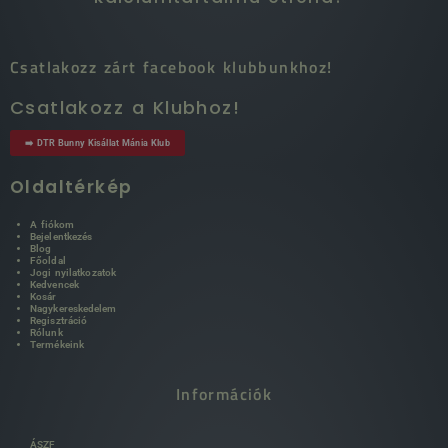
Csatlakozz zárt facebook klubbunkhoz!
Csatlakozz a Klubhoz!
➡️ DTR Bunny Kisállat Mánia Klub
Oldaltérkép
A fiókom
Bejelentkezés
Blog
Főoldal
Jogi nyilatkozatok
Kedvencek
Kosár
Nagykereskedelem
Regisztráció
Rólunk
Termékeink
Információk
ÁSZF