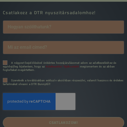
Csatlakozz a DTR nyuszitársadalomhoz!
A négyzet bejelölésével önkéntes hozzájárulásomat adom az adatkezeléshez és
egyidejűleg kijelentem, hogy az
Adatkezelési Tájékoztatót
megismertem és az abban
foglaltakat megértettem.
Szeretnék a továbbiakban exkluzív akciókban részesülni, valamit hasznos és érdekes
tartalmakat olvasni a DTR Bunnytől!
CSATLAKOZOM!