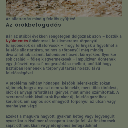
Az állattartás mindig felelős gyűjtés!
Az örökbefogadás
Bár az utóbbi években rengetegen dolgoznak azon – köztük a
Nyúlmentés
önkéntesei, lelkiismeretes törpenyúl
tulajdonosok és állatorvosok –, hogy felhívják a figyelmet a
felelős állattartásra, sajnos a törpenyúl még mindig
divatállatnak számít, különösen húsvét környékén. Ilyenkor
sok család – főleg kisgyermekesek – impulzívan döntenek
egy „húsvéti nyuszi” megvásárlása mellett, anélkül hogy
tisztában lennének a törpenyúl tartás hosszú távú
felelősségével.
A probléma néhány hónappal később jelentkezik: sokan
rájönnek, hogy a nyuszi nem való nekik, mert több törődést,
időt és anyagi ráfordítást igényel, mint amire számítottak. A
szerencsésebb kisállatok ilyenkor új, felelős gazdihoz
kerülnek, ám sajnos sok elhagyott törpenyúl az utcán vagy
menhelyen végzi.
Ezeket a magukra hagyott, gyakran beteg vagy legyengült
nyuszikat a Nyúlmentéscsapata karolja fel. Az önkéntesek
saját otthonukban vagy ideiglenes befogadóknál