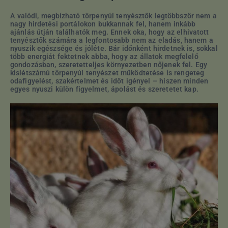
A valódi, megbízható törpenyúl tenyésztők legtöbbször nem a
nagy hirdetési portálokon bukkannak fel, hanem inkább
ajánlás útján találhatók meg. Ennek oka, hogy az elhivatott
tenyésztők számára a legfontosabb nem az eladás, hanem a
nyuszik egészsége és jóléte. Bár időnként hirdetnek is, sokkal
több energiát fektetnek abba, hogy az állatok megfelelő
gondozásban, szeretetteljes környezetben nőjenek fel. Egy
kislétszámú törpenyúl tenyészet működtetése is rengeteg
odafigyelést, szakértelmet és időt igényel – hiszen minden
egyes nyuszi külön figyelmet, ápolást és szeretetet kap.