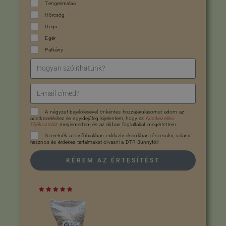
Tengerimalac
Hörcsög
Degu
Egér
Patkány
A négyzet bejelölésével önkéntes hozzájárulásomat adom az
adatkezeléshez és egyidejűleg kijelentem, hogy az
Adatkezelési
Tájékoztatót
megismertem és az abban foglaltakat megértettem.
Szeretnék a továbbiakban exkluzív akciókban részesülni, valamit
hasznos és érdekes tartalmakat olvasni a DTR Bunnytól!
KÉREM AZ ÉRTESÍTÉST