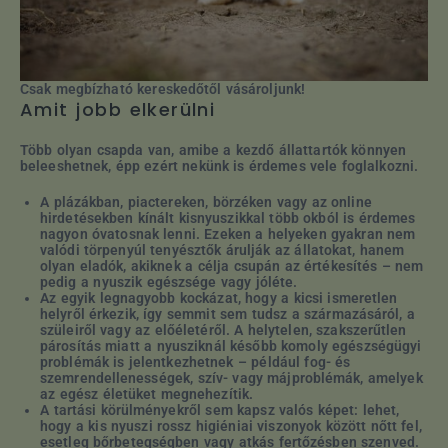
Csak megbízható kereskedőtől vásároljunk!
Amit jobb elkerülni
Több olyan csapda van, amibe a kezdő állattartók könnyen
beleeshetnek, épp ezért nekünk is érdemes vele foglalkozni.
A plázákban, piactereken, börzéken vagy az online
hirdetésekben kínált kisnyuszikkal több okból is érdemes
nagyon óvatosnak lenni. Ezeken a helyeken gyakran nem
valódi törpenyúl tenyésztők árulják az állatokat, hanem
olyan eladók, akiknek a célja csupán az értékesítés – nem
pedig a nyuszik egészsége vagy jóléte.
Az egyik legnagyobb kockázat, hogy a kicsi ismeretlen
helyről érkezik, így semmit sem tudsz a származásáról, a
szüleiről vagy az előéletéről. A helytelen, szakszerűtlen
párosítás miatt a nyusziknál később komoly egészségügyi
problémák is jelentkezhetnek – például fog- és
szemrendellenességek, szív- vagy májproblémák, amelyek
az egész életüket megnehezítik.
A tartási körülményekről sem kapsz valós képet: lehet,
hogy a kis nyuszi rossz higiéniai viszonyok között nőtt fel,
esetleg bőrbetegségben vagy atkás fertőzésben szenved.