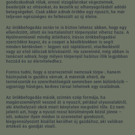
gondoskodnak róluk, orvosi vizsgálatokat végeztetnek,
beadatják az oltásokat, és kezelik az elhanyagolásból adódó
betegségeket. Csak akkor adnak örökbe egy nyuszit, ha már
teljesen egészséges és felkészült az új életre.
Az örökbefogadás során te is biztos lehetsz abban, hogy egy
ellenőrzött, oltott és ivartalanított törpenyulat vihetsz haza. A
Nyúlmentésnél mindig átlátható, írásos örökbefogadási
szerződést kapsz, és a csapat a későbbiekben is segít
minden kérdésben – legyen szó táplálásról, viselkedésről
vagy az első időszak kihívásairól. Ha szeretnéd, még abban is
tanácsot adnak, hogy milyen törpenyúl habitus illik legjobban
hozzád és az életviteledhez.
Fontos tudni, hogy a szervezetnél nemcsak törpe-, hanem
házinyulak is gazdira várnak. A méretük eltérő, de
természetük és szerethetőségük semmiben sem különbözik –
ugyanúgy hűséges, kedves társai lehetnek egy családnak.
Az örökbefogadás másik, szintén szép formája, ha
magánszemélytől veszed át a nyuszit, például olyasvalakitől,
aki élethelyzeti okok miatt kénytelen megválni tőle. Ez nem
jelenti azt, hogy a nyuszi rossz körülmények közül jönne –
sőt, sokszor ilyen módon is szeretettel gondozott,
kiegyensúlyozott kisállat kerülhet új gazdához, aki valóban
értékeli és gondját viseli.