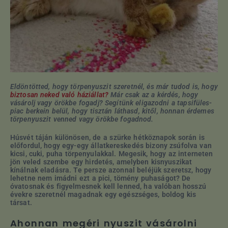
Eldöntötted, hogy törpenyuszit szeretnél, és már tudod is, hogy
biztosan neked való háziállat?
Már csak az a kérdés, hogy
vásárolj vagy örökbe fogadj? Segítünk eligazodni a tapsifüles-
piac berkein belül, hogy tisztán láthasd, kitől, honnan érdemes
törpenyuszit venned vagy örökbe fogadnod.
Húsvét táján különösen, de a szürke hétköznapok során is
előfordul, hogy egy-egy állatkereskedés bizony zsúfolva van
kicsi, cuki, puha törpenyulakkal. Megesik, hogy az interneten
jön veled szembe egy hirdetés, amelyben kisnyuszikat
kínálnak eladásra. Te persze azonnal beléjük szeretsz, hogy
lehetne nem imádni ezt a pici, tömény puhaságot? De
óvatosnak és figyelmesnek kell lenned, ha valóban
hosszú
évekre szeretnél magadnak egy egészséges, boldog kis
társat.
Ahonnan megéri nyuszit vásárolni