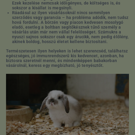
Ezek kezelése nemcsak időigényes, de költséges is, és
sokszor a kisállat is megsínyli.
Ráadásul az ilyen vásárlásoknál nincs semmilyen
szerződés vagy garancia – ha probléma adódik, nem tudsz
hová fordulni. A börzén vagy piacon kedvesen mosolygó
eladó, esetleg a boltban segítőkésznek tűnő személy a
vásárlás után már nem vállal felelősséget. Számukra a
nyuszi sajnos sokszor csak egy árucikk, nem pedig élőlény,
akinek boldog, hosszú életet kellene biztosítani.
Természetesen ilyen helyeken is lehet szerencséd, találhatsz
egészséges, jó immunrendszerű kis kedvencet, azonban, ha
biztosra szeretnél menni, és mindenképpen babakorban
vásárolnál, keress egy megbízható, jó tenyésztőt.