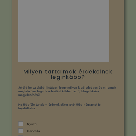
Milyen tartalmak érdekelnek
leginkább?
Jelöld be az alábbi listában, hogy milyen kisálladot van és mi ennek
megfelelően fogunk értesítést küldeni az új blogcikkeink
megjelenéséről.
Ha többféle tartalom érdekel, akkor akár több négyzetet is
bejelölhetsz.
Nyuszi
Csincsilla