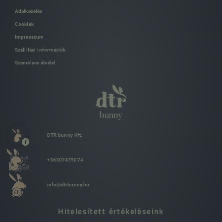
Adatkezelés
Cookiek
Impresszum
Szállítási információk
Személyes átvétel
DTR bunny Kft.
+36307475074
info@dtrbunny.hu
Hitelesített értékeléseink