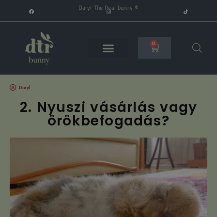
Daryl The Real bunny ®
0
Daryl
2. Nyuszi vásárlás vagy
örökbefogadás?