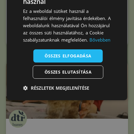
használ
szoktatása
Ez a weboldal sütiket használ a
felhasználói élmény javítása érdekében. A
Szeretnél egy törpenyuszit, de aggódsz, hogy nem tudod
weboldalunk használatával Ön hozzájárul
elérni a nyuszi szobatisztaságát? Sok kezdő nyuszis
az összes süti használatához, a Cookie
szabályzatunknak megfelelően.
Bővebben
OLVASS TOVÁBB »
ÖSSZES ELFOGADÁSA
NYUSZI BLOG
ÖSSZES ELUTASÍTÁSA
RÉSZLETEK MEGJELENÍTÉSE