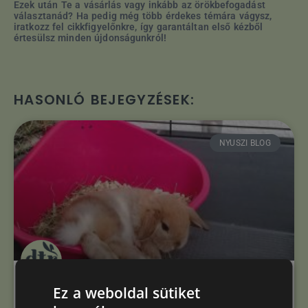
Ezek után Te a vásárlás vagy inkább az örökbefogadást
választanád?
Ha pedig még több érdekes témára vágysz,
iratkozz fel cikkfigyelőnkre, így garantáltan első kézből
értesülsz minden újdonságunkról!
HASONLÓ BEJEGYZÉSEK:
NYUSZI BLOG
Ez a weboldal sütiket
8. A nyuszi szobatisztaságra