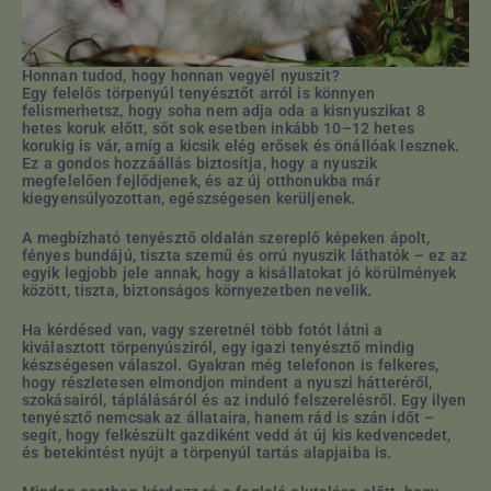
Honnan tudod, hogy honnan vegyél nyuszit?
Egy felelős törpenyúl tenyésztőt arról is könnyen
felismerhetsz, hogy soha nem adja oda a kisnyuszikat 8
hetes koruk előtt, sőt sok esetben inkább 10–12 hetes
korukig is vár, amíg a kicsik elég erősek és önállóak lesznek.
Ez a gondos hozzáállás biztosítja, hogy a nyuszik
megfelelően fejlődjenek, és az új otthonukba már
kiegyensúlyozottan, egészségesen kerüljenek.
A megbízható tenyésztő oldalán szereplő képeken ápolt,
fényes bundájú, tiszta szemű és orrú nyuszik láthatók – ez az
egyik legjobb jele annak, hogy a kisállatokat jó körülmények
között, tiszta, biztonságos környezetben nevelik.
Ha kérdésed van, vagy szeretnél több fotót látni a
kiválasztott törpenyúsziról, egy igazi tenyésztő mindig
készségesen válaszol. Gyakran még telefonon is felkeres,
hogy részletesen elmondjon mindent a nyuszi hátteréről,
szokásairól, táplálásáról és az induló felszerelésről. Egy ilyen
tenyésztő nemcsak az állataira, hanem rád is szán időt –
segít, hogy felkészült gazdiként vedd át új kis kedvencedet,
és betekintést nyújt a törpenyúl tartás alapjaiba is.