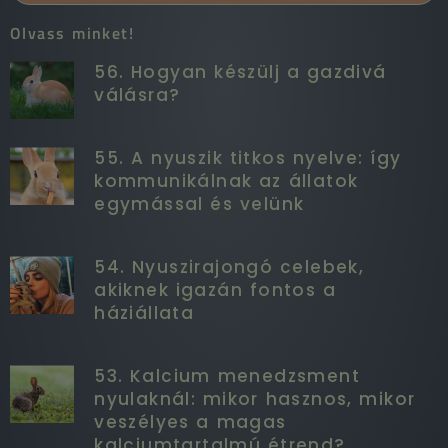
Olvass minket!
56. Hogyan készülj a gazdivá
válásra?
55. A nyuszik titkos nyelve: így
kommunikálnak az állatok
egymással és velünk
54. Nyuszirajongó celebek,
akiknek igazán fontos a
háziállata
53. Kalcium menedzsment
nyulaknál: mikor hasznos, mikor
veszélyes a magas
kalciumtartalmú étrend?