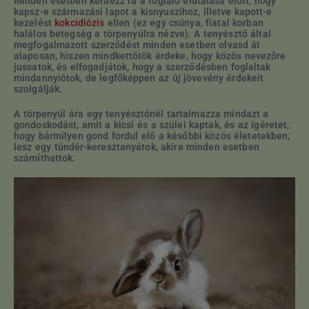
Minden esetben kérdezz rá a foglaló elutalása előtt, hogy
kapsz-e származási lapot a kisnyuszihoz
, illetve kapott-e
kezelést
kokcidiózis
ellen (ez egy csúnya, fiatal korban
halálos betegség a törpenyúlra nézve). A tenyésztő által
megfogalmazott szerződést minden esetben olvasd át
alaposan, hiszen mindkettőtök érdeke, hogy közös nevezőre
jussatok, és elfogadjátok, hogy a szerződésben foglaltak
mindannyiótok, de legfőképpen az új jövevény érdekeit
szolgálják.
A törpenyúl ára
egy tenyésztőnél tartalmazza mindazt a
gondoskodást, amit a kicsi és a szülei kaptak, és az ígéretet,
hogy bármilyen gond fordul elő a későbbi közös életetekben,
lesz egy tündér-keresztanyátok, akire minden esetben
számíthattok.