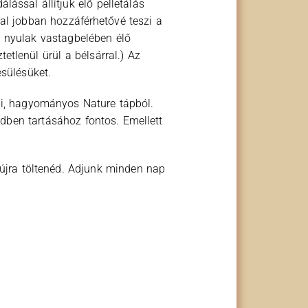
ással állítjuk elő pelletálás
al jobban hozzáférhetővé teszi a
a nyulak vastagbelében élő
tlenül ürül a bélsárral.) Az
esülésüket.
bi, hagyományos Nature tápból.
dben tartásához fontos. Emellett
t újra töltenéd. Adjunk minden nap