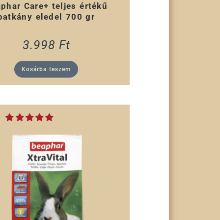
phar Care+ teljes értékű
patkány eledel 700 gr
3.998
Ft
Kosárba teszem