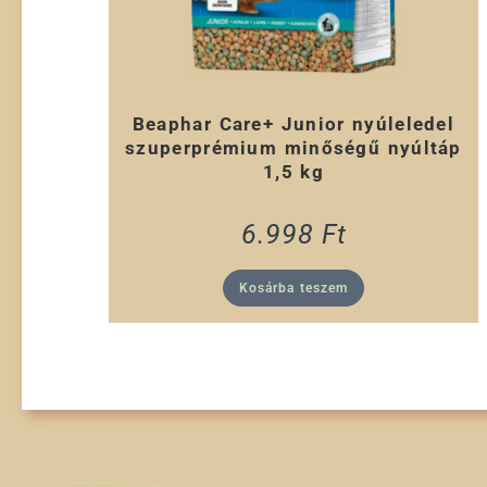
Beaphar Care+ Junior nyúleledel
szuperprémium minőségű nyúltáp
1,5 kg
6.998
Ft
Kosárba teszem