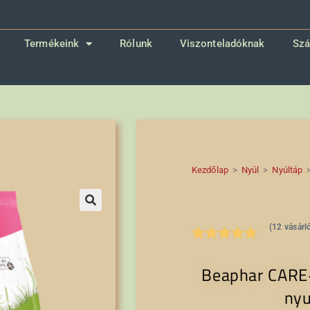
Termékeink
Rólunk
Viszonteladóknak
Szá
Kezdőlap
>
Nyúl
>
Nyúltáp
🔍
(
12
vásárló
Értékelés
12
Beaphar CARE+
5.00
az 5-
ből,
nyu