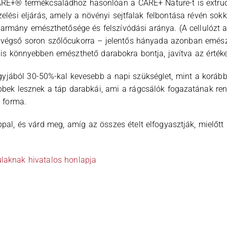
ARE+® termékcsaládhoz hasonlóan a CARE+ Nature-t is extrudál
lési eljárás, amely a növényi sejtfalak felbontása révén sokk
takarmány emészthetősége és felszívódási aránya. (A cellulózt 
 végső soron szőlőcukorra – jelentős hányada azonban emészte
 is könnyebben emészthető darabokra bontja, javítva az érték
gyjából 30-50%-kal kevesebb a napi szükséglet, mint a koráb
bek lesznek a táp darabkái, ami a rágcsálók fogazatának ren
 forma.
áppal, és várd meg, amíg az összes ételt elfogyasztják, mielőt
laknak hivatalos honlapja