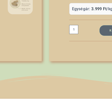
Egységár:
3.999
Ft
/k
K