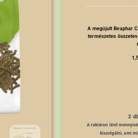
értékelés
alapján
A megújult Beaphar CA
természetes összete
1,
2 d
A raktáron lévő mennyiség
kiszolgálni, ami m