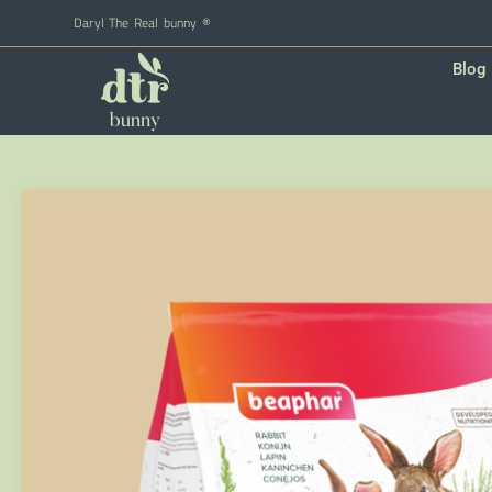
Daryl The Real bunny ®
Blog