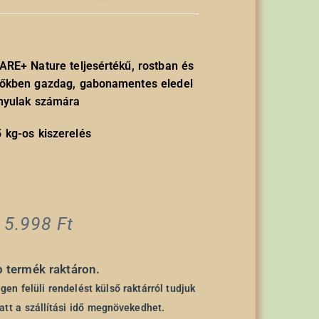
RE+ Nature teljesértékű, rostban és
vőkben gazdag, gabonamentes eledel
nyulak számára
5 kg-os kiszerelés
5.998
Ft
b termék raktáron.
en felüli rendelést külső raktárról tudjuk
iatt a szállítási idő megnövekedhet.