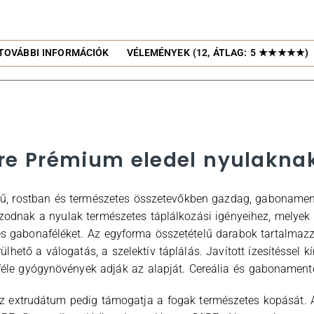
TOVÁBBI INFORMÁCIÓK
VÉLEMÉNYEK (12, ÁTLAG: 5 ★★★★★)
e Prémium eledel nyulaknak
kű, rostban és természetes összetevőkben gazdag, gabonamen
azodnak a nyulak természetes táplálkozási igényeihez, melyek
és gabonaféléket. Az egyforma összetételű darabok tartalmaz
lhető a válogatás, a szelektív táplálás. Javított ízesítéssel k
le gyógynövények adják az alapját. Cereália és gabonamente
z extrudátum pedig támogatja a fogak természetes kopását. A j