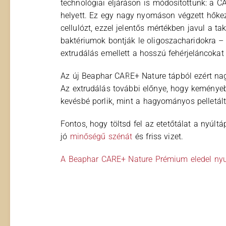
technológiai eljáráson is módosítottunk: a C
helyett. Ez egy nagy nyomáson végzett hőkeze
cellulózt, ezzel jelentős mértékben javul a 
baktériumok bontják le oligoszacharidokra ­–
extrudálás emellett a hosszú fehérjeláncokat
Az új Beaphar CARE+ Nature tápból ezért na
Az extrudálás további előnye, hogy keményeb
kevésbé porlik, mint a hagyományos pelletált
Fontos, hogy töltsd fel az etetőtálat a nyúlt
jó
minőségű szénát
és friss vizet.
A Beaphar CARE+ Nature Prémium eledel nyu