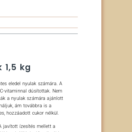
 1,5 kg
tes eledel nyulak számára. A
 C-vitaminnal dúsítottak. Nem
zák a nyulak számára ajánlott
ínáljuk, ám továbbra is a
s, hozzáadott cukor nélkül.
avított ízesítés mellett a