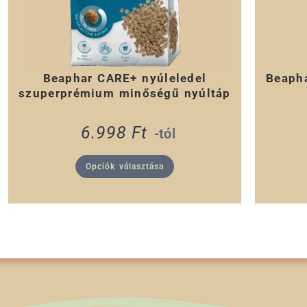
Beaphar CARE+ nyúleledel
Beapha
szuperprémium minőségű nyúltáp
6.998
Ft
-tól
Opciók választása