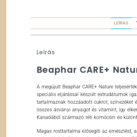
LEÍRÁS
Leírás
Beaphar CARE+ Natur
A megújult Beaphar CARE+ Nature teljesérté
speciális eljárással készült extrudátumok ig
tartalmaznak hozzáadott cukrot, színezéket 
összes ásványi anyagot és vitamint, így elkerü
Kanadából származó réti komócsin és különfé
Magas rosttartalma elősegíti az emésztést, a