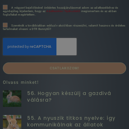
A négyzet bejelölésével önkéntes hozzájárulásomat adom az adatkezeléshez és
egyidejűleg kijelentem, hogy az
Adatkezelési Tájékoztatót
megismertem és az abban
foglaltakat megértettem.
Szeretnék a továbbiakban exkluzív akciókban részesülni, valamit hasznos és érdekes
tartalmakat olvasni a DTR Bunnytől!
CSATLAKOZOM!
Olvass minket!
56. Hogyan készülj a gazdivá
válásra?
55. A nyuszik titkos nyelve: így
kommunikálnak az állatok