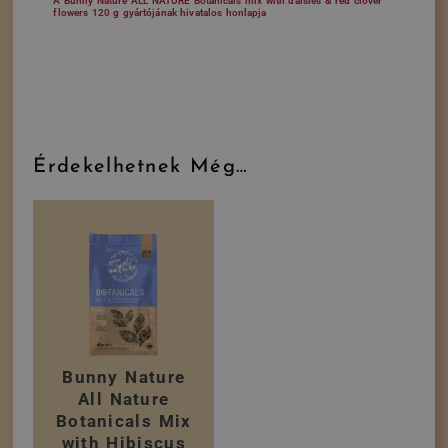
A Bunny Nature ALL NATURE Botanicals mix with daisies & red clover
flowers 120 g gyártójának hivatalos honlapja
Érdekelhetnek Még…
Bunny Nature
All Nature
Botanicals Mix
with Hibiscus