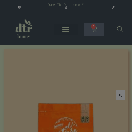
Daryl The Real bunny ®
0
🔍