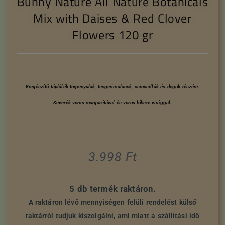
Bunny Nature All Nature Botanicals
Mix with Daises & Red Clover
Flowers 120 gr
Kiegészítő táplálék törpenyulak, tengerimalacok, csincsillák és deguk részére.
Keverék vörös margarétával és vörös lóhere virággal.
3.998
Ft
5 db termék raktáron.
A raktáron lévő mennyiségen felüli rendelést külső
raktárról tudjuk kiszolgálni, ami miatt a szállítási idő