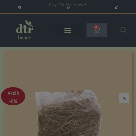
Daryl The Real bunny ®
0
Akció
-8%
🔍