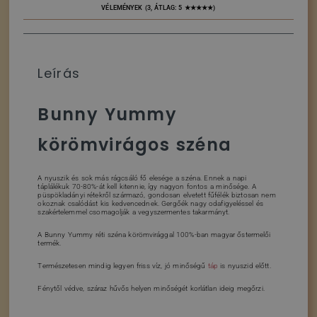
VÉLEMÉNYEK (3, ÁTLAG: 5 ★★★★★)
Leírás
Bunny Yummy
körömvirágos széna
A nyuszik és sok más rágcsáló fő elesége a széna. Ennek a napi
táplálékuk 70-80%-át kell kitennie, így nagyon fontos a minősége. A
püspökladányi rétekről származó, gondosan elvetett fűfélék biztosan nem
okoznak csalódást kis kedvencednek. Gergőék nagy odafigyeléssel és
szakértelemmel csomagolják a vegyszermentes takarmányt.
A Bunny Yummy réti széna körömvirággal 100%-ban magyar őstermelői
termék.
Természetesen mindig legyen friss víz, jó minőségű
táp
is nyuszid előtt.
Fénytől védve, száraz hűvős helyen minőségét korlátlan ideig megőrzi.