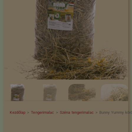
Kezdőlap
>
Tengerimalac
>
Széna tengerimalac
>
Bunny Yummy körö