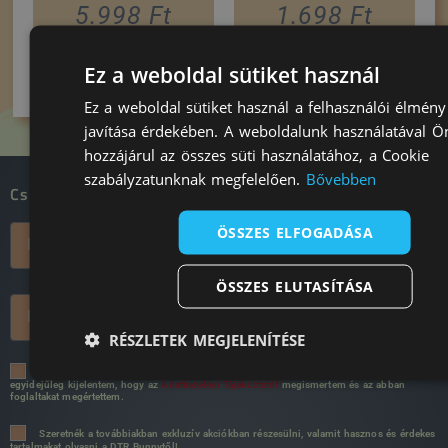
5.998
Ft
1.698
Ft
Kosárba teszem
Kosárba teszem
Ez a weboldal sütiket használ
Ez a weboldal sütiket használ a felhasználói élmény
javítása érdekében. A weboldalunk használatával Ö
hozzájárul az összes süti használatához, a Cookie
szabályzatunknak megfelelően.
Bővebben
Csatlakozz a DTR nyuszitársadalomhoz!
ÖSSZES ELFOGADÁSA
ÖSSZES ELUTASÍTÁSA
RÉSZLETEK MEGJELENÍTÉSE
A négyzet bejelölésével önkéntes hozzájárulásomat adom az adatkezeléshez és
egyidejűleg kijelentem, hogy az
Adatkezelési Tájékoztatót
megismertem és az abban
foglaltakat megértettem.
Szeretnék a továbbiakban exkluzív akciókban részesülni, valamit hasznos és érdekes
tartalmakat olvasni a DTR Bunnytől!