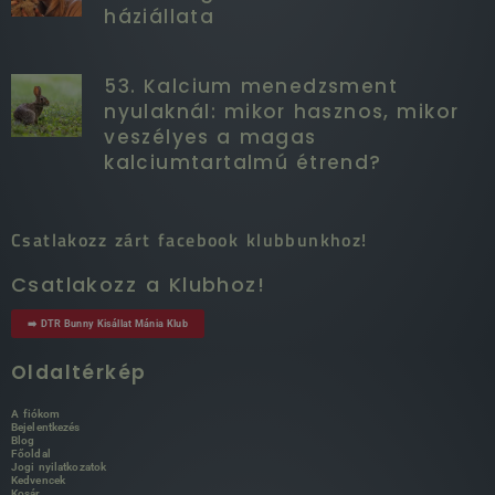
háziállata
53. Kalcium menedzsment
nyulaknál: mikor hasznos, mikor
veszélyes a magas
kalciumtartalmú étrend?
Csatlakozz zárt facebook klubbunkhoz!
Csatlakozz a Klubhoz!
➡️ DTR Bunny Kisállat Mánia Klub
Oldaltérkép
A fiókom
Bejelentkezés
Blog
Főoldal
Jogi nyilatkozatok
Kedvencek
Kosár