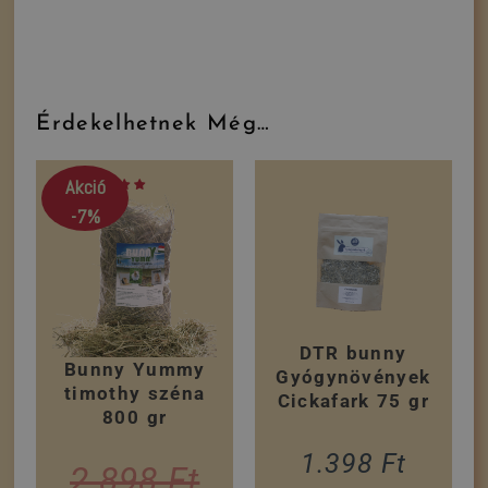
Érdekelhetnek Még…
Akció
-7%
DTR bunny
Bunny Yummy
Gyógynövények
timothy széna
Cickafark 75 gr
800 gr
1.398
Ft
2.898
Ft