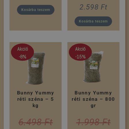
2.598
Ft
Kosárba teszem
Kosárba teszem
Akció
Akció
-8%
-15%
Bunny Yummy
Bunny Yummy
réti széna – 5
réti széna – 800
kg
gr
6.498
Ft
1.998
Ft