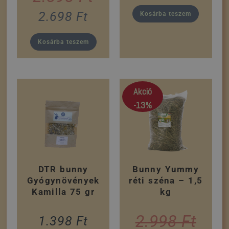
2.698
Ft
Kosárba teszem
Kosárba teszem
Akció
-13%
DTR bunny
Bunny Yummy
Gyógynövények
réti széna – 1,5
Kamilla 75 gr
kg
2.998
Ft
1.398
Ft