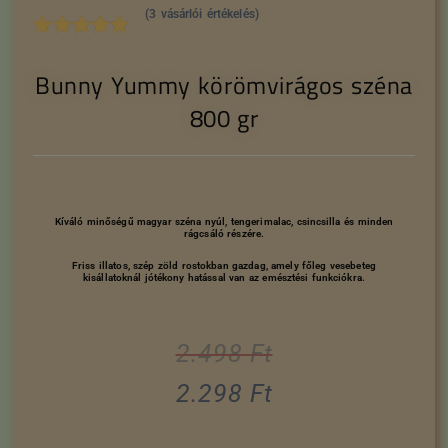
(
3
vásárlói értékelés)
Értékelés
3
Bunny Yummy körömvirágos széna
5.00
az 5-
ből,
800 gr
értékelés
alapján
Kíváló minőségű magyar széna nyúl, tengerimalac, csincsilla és minden
rágcsáló részére.
Friss illatos, szép zöld rostokban gazdag, amely főleg vesebeteg
kisállatoknál jótékony hatással van az emésztési funkciókra.
2.498
Ft
2.298
Ft