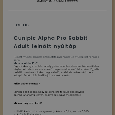
VÉLEMÉNYEK (3, ÁTLAG: 5 ★★★★★)
Leírás
Cunipic Alpha Pro Rabbit
Adult felnőtt nyúltáp
Felnőtt nyuszik számára kifejlesztett gabonamentes nyúltáp hat hónapos
kortól.
Mi is az Alpha Pro?
Egy minden egyben falat, amely gabonamentes, alacsony hőmérsékleten
kifejlesztett, alacsony zsírtartalmú, magas rosttartalmú takarmány. Egyetlen
pelletált szemben minden megtalálható, ezáltal kis kedvencünk nem
válogat. Ennek okán leállíthatjuk a szelektív evést.
Miért gabonamentes?
Mindez segít abban, hogy az alpha pro formula alacsonyabb
szénhidráttartalmú legyen, segítve az elhízás megelőzését.
Mi van még ezen kívül?
– Kiváló kalcium-foszfor egyensúly: kalcium 0,6%, foszfor 0,36%
– A, D3 és E vitaminnal