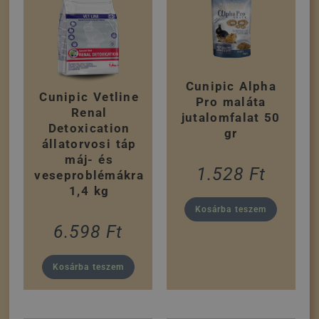
Cunipic Alpha
Cunipic Vetline
Pro maláta
Renal
jutalomfalat 50
Detoxication
gr
állatorvosi táp
máj- és
1.528
Ft
veseproblémákra
1,4 kg
Kosárba teszem
6.598
Ft
Kosárba teszem