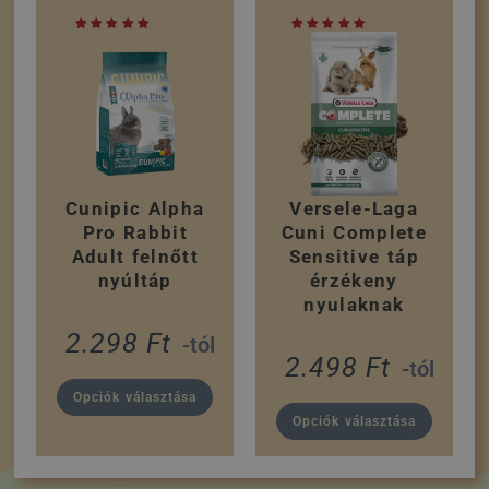
Cunipic Alpha
Versele-Laga
Pro Rabbit
Cuni Complete
Adult felnőtt
Sensitive táp
nyúltáp
érzékeny
nyulaknak
2.298
Ft
-tól
2.498
Ft
-tól
Opciók választása
Opciók választása