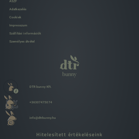
ÁSZF
Adatkezelés
Cookiek
Impresszum
Szállítási információk
Személyes átvétel
DTR bunny Kft.
+36307475074
info@dtrbunny.hu
Hitelesített értékeléseink