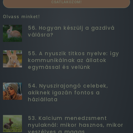
CSATLAKOZOM!
Olvass minket!
56. Hogyan készülj a gazdivá
válásra?
55. A nyuszik titkos nyelve: így
kommunikálnak az állatok
egymással és velünk
54. Nyuszirajongó celebek,
akiknek igazán fontos a
háziállata
53. Kalcium menedzsment
nyulaknál: mikor hasznos, mikor
veszélyes a magas