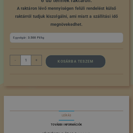
6 db termék raktáron.
A raktáron lévő mennyiségen felüli rendelést külső
raktárról tudjuk kiszolgálni, ami miatt a szállítási idő
megnövekedhet.
Egységár:
3.500
Ft
/kg
-
+
KOSÁRBA TESZEM
LEÍRÁS
TOVÁBBI INFORMÁCIÓK