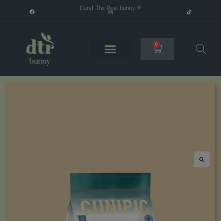
Daryl The Real bunny ®
0
🔍