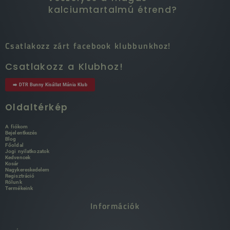
kalciumtartalmú étrend?
Csatlakozz zárt facebook klubbunkhoz!
Csatlakozz a Klubhoz!
➡️ DTR Bunny Kisállat Mánia Klub
Oldaltérkép
A fiókom
Bejelentkezés
Blog
Főoldal
Jogi nyilatkozatok
Kedvencek
Kosár
Nagykereskedelem
Regisztráció
Rólunk
Termékeink
Információk