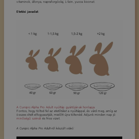
vitaminok, áfonya, napraforgóolaj, L-lizin, yucca kivonat.
Etetési javaslat:
A Cunipic Alpha Pro Adult nyúltáp gyártójának honlapja
Fontos, hogy töltsd fel az etetőtálat a nyúltáppal, és várd meg, amíg az
összes ételt elfogyasztják, mielőtt újra töltenéd. Adjunk minden nap jó
minőségű szénát
és friss vizet.
A Cunipic Alpha Pro Adult-ról készült videó: