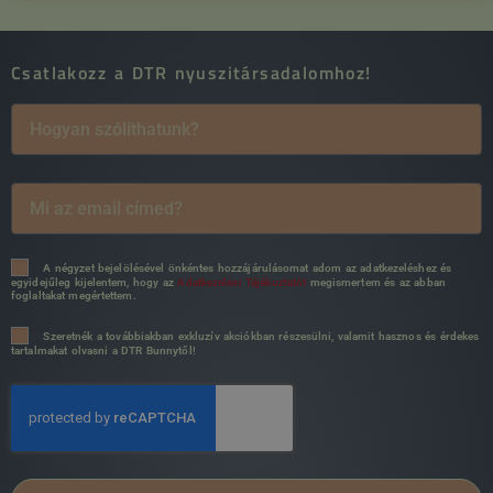
Csatlakozz a DTR nyuszitársadalomhoz!
A négyzet bejelölésével önkéntes hozzájárulásomat adom az adatkezeléshez és
egyidejűleg kijelentem, hogy az
Adatkezelési Tájékoztatót
megismertem és az abban
foglaltakat megértettem.
Szeretnék a továbbiakban exkluzív akciókban részesülni, valamit hasznos és érdekes
tartalmakat olvasni a DTR Bunnytől!