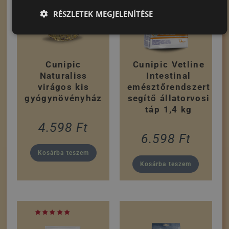
RÉSZLETEK MEGJELENÍTÉSE
Cunipic
Cunipic Vetline
Naturaliss
Intestinal
virágos kis
emésztőrendszert
gyógynövényház
segítő állatorvosi
táp 1,4 kg
4.598
Ft
6.598
Ft
Kosárba teszem
Kosárba teszem