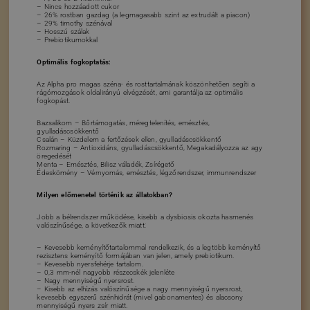
– Nincs hozzáadott cukor
– 26% rostban gazdag (a legmagasabb szint az extrudált a piacon)
– 29% timothy szénával
– Hosszú szálak
– Prebiotikumokkal
Optimális fogkoptatás:
Az Alpha pro magas széna- és rosttartalmának köszönhetően segíti a
rágómozgások oldalirányú elvégzését, ami garantálja az optimális
fogkopást.
Bazsalikom – Bőrtámogatás, méregtelenítés, emésztés,
gyulladáscsökkentő
Csalán – Küzdelem a fertőzések ellen, gyulladáscsökkentő
Rozmaring – Antioxidáns, gyulladáscsökkentő, Megakadályozza az agy
öregedését
Menta – Emésztés, Bilisz váladék, Zsírégető
Édeskömény – Vérnyomás, emésztés, légzőrendszer, immunrendszer
Milyen előmenetel történik az állatokban?
Jobb a bélrendszer működése, kisebb a dysbiosis okozta hasmenés
valószínűsége, a következők miatt:
– Kevesebb keményítőtartalommal rendelkezik, és a legtöbb keményítő
rezisztens keményítő formájában van jelen, amely prebiotikum.
– Kevesebb nyersfehérje tartalom.
– 0,3 mm-nél nagyobb részecskék jelenléte
– Nagy mennyiségű nyersrost.
– Kisebb az elhízás valószínűsége a nagy mennyiségű nyersrost,
kevesebb egyszerű szénhidrát (mivel gabonamentes) és alacsony
mennyiségű nyers zsír miatt.