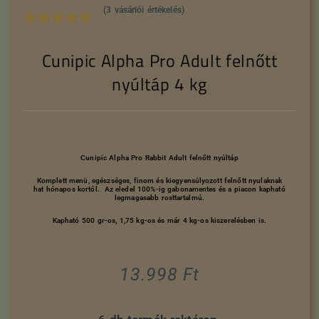
(
3
vásárlói értékelés)
Értékelés
3
Cunipic Alpha Pro Adult felnőtt
5.00
az 5-
ből,
nyúltáp 4 kg
értékelés
alapján
Cunipic Alpha Pro Rabbit Adult felnőtt nyúltáp
Komplett menü, egészséges, finom és kiegyensúlyozott felnőtt nyulaknak
hat hónapos kortól. Az eledel 100%-ig gabonamentes és a piacon kapható
legmagasabb rosttartalmú.
Kapható 500 gr-os, 1,75 kg-os és már 4 kg-os kiszerelésben is.
13.998
Ft