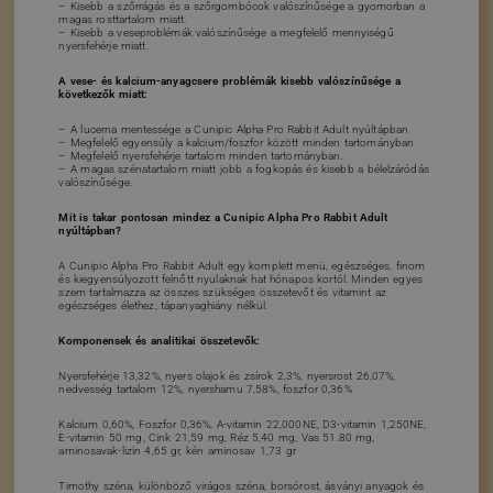
– Kisebb a szőrrágás és a szőrgombócok valószínűsége a gyomorban a
magas rosttartalom miatt.
– Kisebb a veseproblémák valószínűsége a megfelelő mennyiségű
nyersfehérje miatt.
A vese- és kalcium-anyagcsere problémák kisebb valószínűsége a
következők miatt:
– A lucerna mentessége a Cunipic Alpha Pro Rabbit Adult nyúltápban
– Megfelelő egyensúly a kalcium/foszfor között minden tartományban
– Megfelelő nyersfehérje tartalom minden tartományban.
– A magas szénatartalom miatt jobb a fogkopás és kisebb a bélelzáródás
valószínűsége.
Mit is takar pontosan mindez a Cunipic Alpha Pro Rabbit Adult
nyúltápban?
A Cunipic Alpha Pro Rabbit Adult egy komplett menü, egészséges, finom
és kiegyensúlyozott felnőtt nyulaknak hat hónapos kortól. Minden egyes
szem tartalmazza az összes szükséges összetevőt és vitamint az
egészséges élethez, tápanyaghiány nélkül.
Komponensek és analitikai összetevők:
Nyersfehérje 13,32%, nyers olajok és zsírok 2,3%, nyersrost 26,07%,
nedvesség tartalom 12%, nyershamu 7,58%, foszfor 0,36%
Kalcium 0,60%, Foszfor 0,36%, A-vitamin 22,000NE, D3-vitamin 1,250NE,
E-vitamin 50 mg, Cink 21,59 mg, Réz 5,40 mg, Vas 51.80 mg,
aminosavak-lizin 4,65 gr, kén aminosav 1,73 gr
Timothy széna, különböző virágos széna, borsórost, ásványi anyagok és