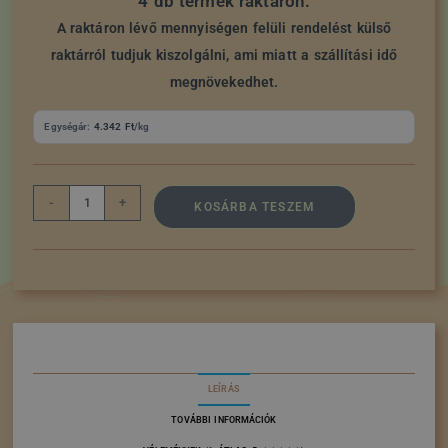
4 db termék raktáron.
A raktáron lévő mennyiségen felüli rendelést külső
raktárról tudjuk kiszolgálni, ami miatt a szállítási idő
megnövekedhet.
Egységár:
4.342
Ft
/kg
-
+
KOSÁRBA TESZEM
LEÍRÁS
TOVÁBBI INFORMÁCIÓK