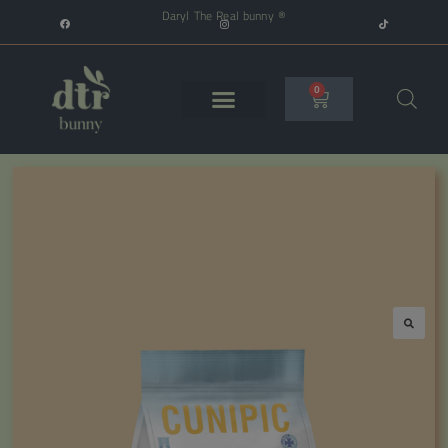
Daryl The Real bunny ®
0
🔍