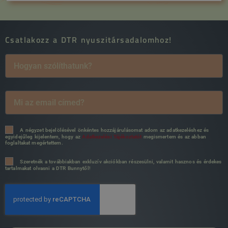
Csatlakozz a DTR nyuszitársadalomhoz!
A négyzet bejelölésével önkéntes hozzájárulásomat adom az adatkezeléshez és
egyidejűleg kijelentem, hogy az
Adatkezelési Tájékoztatót
megismertem és az abban
foglaltakat megértettem.
Szeretnék a továbbiakban exkluzív akciókban részesülni, valamit hasznos és érdekes
tartalmakat olvasni a DTR Bunnytől!