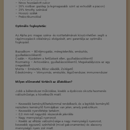
– Nincs hozzáadott cukor
– 26% rostban gazdag (a legmagasabb szint az extrudált a piacon)
– 29% timothy szénával
– Hosszú szálak
– Prebiotikumokkal
Optimális fogkoptatás:
Az Alpha pro magas széna- és rosttartalmának köszönhetően segíti a
rágómozgások oldalirányú elvégzését, ami garantálja az optimális
fogkopást.
Bazsalikom – Bőrtámogatás, méregtelenítés, emésztés,
gyulladáscsökkentő
Csalán – Küzdelem a fertőzések ellen, gyulladáscsökkentő
Rozmaring – Antioxidáns, gyulladáscsökkentő, Megakadályozza az agy
öregedését
Menta – Emésztés, Bilisz váladék, Zsírégető
Édeskömény – Vérnyomás, emésztés, légzőrendszer, immunrendszer
Milyen előmenetel történik az állatokban?
Jobb a bélrendszer működése, kisebb a dysbiosis okozta hasmenés
valószínűsége, a következők miatt:
– Kevesebb keményítőtartalommal rendelkezik, és a legtöbb keményítő
rezisztens keményítő formájában van jelen, amely prebiotikum.
– Kevesebb nyersfehérje tartalom.
– 0,3 mm-nél nagyobb részecskék jelenléte
– Nagy mennyiségű nyersrost.
– Kisebb az elhízás valószínűsége a nagy mennyiségű nyersrost,
kevesebb egyszerű szénhidrát (mivel gabonamentes) és alacsony
mennyiségű nyers zsír miatt.