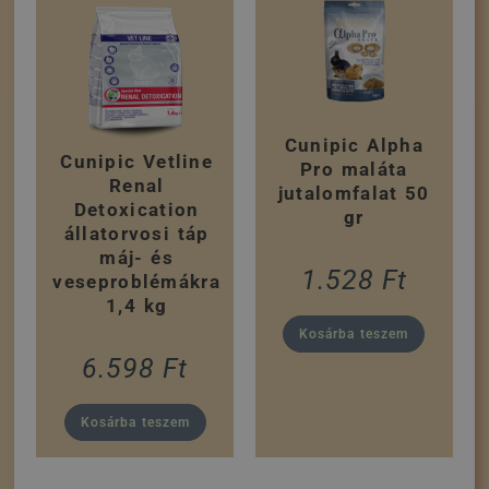
Cunipic Alpha
Cunipic Vetline
Pro maláta
Renal
jutalomfalat 50
Detoxication
gr
állatorvosi táp
máj- és
1.528
Ft
veseproblémákra
1,4 kg
Kosárba teszem
6.598
Ft
Kosárba teszem