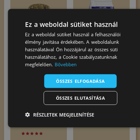
Ez a weboldal sütiket használ
Ez a weboldal sütiket használ a felhasználói
élmény javítása érdekében. A weboldalunk
Cunipic
Cunipic Vetline
használatával Ön hozzájárul az összes süti
Naturaliss
Intestinal
használatához, a Cookie szabályzatunknak
virágos kis
emésztőrendszert
gyógynövényház
segítő állatorvosi
megfelelően.
Bővebben
táp 1,4 kg
4.598
Ft
ÖSSZES ELFOGADÁSA
6.598
Ft
ÖSSZES ELUTASÍTÁSA
Kosárba teszem
Kosárba teszem
RÉSZLETEK MEGJELENÍTÉSE