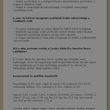
– Kisebb a szőrrágás és a szőrgombócok valószínűsége a gyomorban a
magas rosttartalom miatt.
– Kisebb a veseproblémák valószínűsége a megfelelő mennyiségű
nyersfehérje miatt.
A vese- és kalcium-anyagcsere problémák kisebb valószínűsége a
következők miatt:
– A lucerna mentessége a Cunipic Alpha Pro Rabbit Adult nyúltápban
– Megfelelő egyensúly a kalcium/foszfor között minden tartományban
– Megfelelő nyersfehérje tartalom minden tartományban.
– A magas szénatartalom miatt jobb a fogkopás és kisebb a bélelzáródás
valószínűsége.
Mit is takar pontosan mindez a Cunipic Alpha Pro Sensitive Senior
nyúltápban?
A Cunipic Alpha Pro Sensitive Senior nyúltáp egy komplett menü,
egészséges, finom és kiegyensúlyozott tengerimalacoknak. Minden egyes
szem tartalmazza az összes szükséges összetevőt és vitamint az
egészséges élethez, tápanyaghiány nélkül.
Komponensek és analitikai összetevők:
Nyersfehérje 12,5%, nyers olajok és zsírok 1,5%, nyersrost 22,5-24,5%,
nedvesség tartalom 12%, nyershamu 6,16%, nátrium 0,14%
Kalcium 0,6%, Foszfor 0,36%, A-vitamin 22,000NE, D3-vitamin 1,250NE, E-
vitamin 50 mg, Cink 21,59 mg, Réz 5,4 mg, Vas 51,8 mg, aminosavak-
lizin 4,65 gr, kén aminosav 1,73 gr
Timothy széna, vegyes virágos széna, szentjánoskenyér, ásványi anyagok