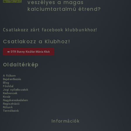
veszélyes a magas
kalciumtartalmú étrend?
Csatlakozz zárt facebook klubbunkhoz!
Csatlakozz a Klubhoz!
➡️ DTR Bunny Kisállat Mánia Klub
Oldaltérkép
A fiókom
Bejelentkezés
Blog
Főoldal
Jogi nyilatkozatok
Kedvencek
Kosár
Nagykereskedelem
Regisztráció
Rólunk
Termékeink
Információk