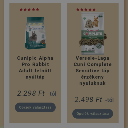
Cunipic Alpha
Versele-Laga
Pro Rabbit
Cuni Complete
Adult felnőtt
Sensitive táp
nyúltáp
érzékeny
nyulaknak
2.298
Ft
-tól
2.498
Ft
-tól
Opciók választása
Opciók választása