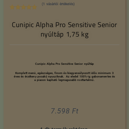
(
1
vásárlói értékelés)
Értékelés
1
Cunipic Alpha Pro Sensitive Senior
5.00
az 5-
ből,
nyúltáp 1,75 kg
értékelés
alapján
Cunipic Alpha Pro Sensitive Senior nyúltáp
Komplett menü, egészséges, finom és kiegyensúlyozott idős minimum 3
éves és érzékeny pocakú nyusziknak. Az eledel 100%-ig gabonamentes és
a piacon kapható legmagasabb rosttartalmú.
7.598
Ft