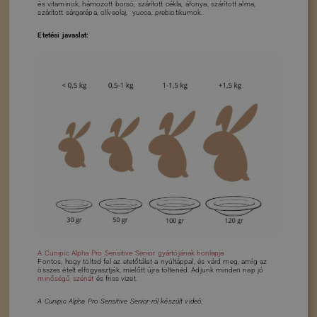
és vitaminok, hámozott borsó, szárított cékla, áfonya, szárított alma,
szárított sárgarépa, olívaolaj, yucca, prebiotikumok.
Etetési javaslat:
A Cunipic Alpha Pro Sensitive Senior gyártójának honlapja
Fontos, hogy töltsd fel az etetőtálat a nyúltáppal, és várd meg, amíg az
összes ételt elfogyasztják, mielőtt újra töltenéd. Adjunk minden nap jó
minőségű szénát
és friss vizet.
A Cunipic Alpha Pro Sensitive Senior-ról készült videó: