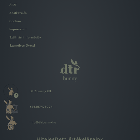
ÁSZF
Adatkezelés
Cookiek
Impresszum
Szállítási információk
Személyes átvétel
DTR bunny Kft.
+36307475074
info@dtrbunny.hu
Hitelesített értékeléseink