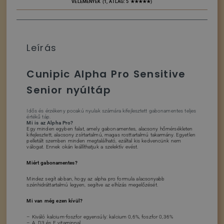
VÉLEMÉNYEK (1, ÁTLAG: 5 ★★★★★)
Leírás
Cunipic Alpha Pro Sensitive
Senior nyúltáp
Idős és érzékeny pocakú nyulak számára kifejlesztett gabonamentes teljes
értékű táp.
Mi is az Alpha Pro?
Egy minden egyben falat, amely gabonamentes, alacsony hőmérsékleten
kifejlesztett, alacsony zsírtartalmú, magas rosttartalmú takarmány. Egyetlen
pelletált szemben minden megtalálható, ezáltal kis kedvencünk nem
válogat. Ennek okán leállíthatjuk a szelektív evést.
Miért gabonamentes?
Mindez segít abban, hogy az alpha pro formula alacsonyabb
szénhidráttartalmú legyen, segítve az elhízás megelőzését.
Mi van még ezen kívül?
– Kiváló kalcium-foszfor egyensúly: kalcium 0,6%, foszfor 0,36%
– A, D3 és E vitaminnal