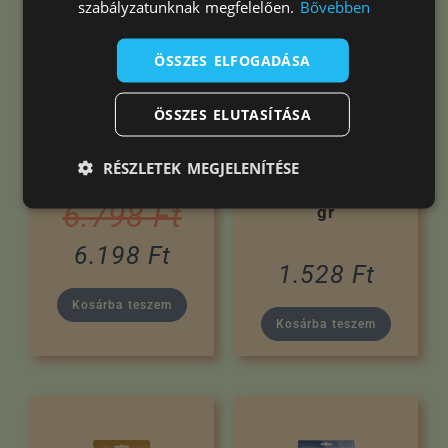
-9%
szabályzatunknak megfelelően.
Bővebben
ÖSSZES ELFOGADÁSA
ÖSSZES ELUTASÍTÁSA
Chipsi Kukorica
Cunipic Alpha
Alom Family 20L
RÉSZLETEK MEGJELENÍTÉSE
Pro almás
jutalomfalat 50
6.798
Ft
gr
6.198
Ft
1.528
Ft
Kosárba teszem
Kosárba teszem