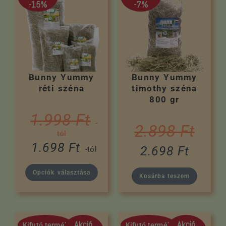
-15%
-7%
Bunny Yummy
Bunny Yummy
réti széna
timothy széna
800 gr
1.998
Ft
-
2.898
Ft
tól
1.698
Ft
2.698
Ft
-tól
Opciók választása
Kosárba teszem
Akció
Akció
Kifutó termék
Kifutó termék