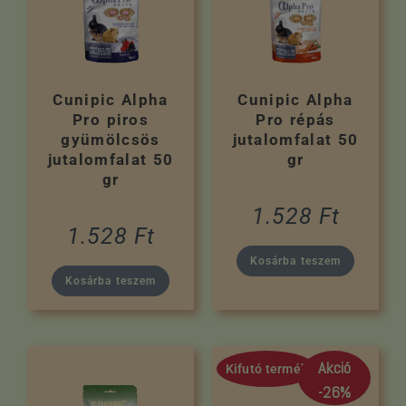
Cunipic Alpha
Cunipic Alpha
Pro piros
Pro répás
gyümölcsös
jutalomfalat 50
jutalomfalat 50
gr
gr
1.528
Ft
1.528
Ft
Kosárba teszem
Kosárba teszem
Akció
Kifutó termék
-26%