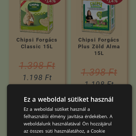
-14%
-14%
Chipsi Forgács
Chipsi Forgács
Classic 15L
Plus Zöld Alma
15L
1.398
Ft
1.398
Ft
1.198
Ft
1.198
Ft
Kosárba teszem
Ez a weboldal sütiket használ
Kosárba teszem
Ez a weboldal sütiket használ a
felhasználói élmény javítása érdekében. A
weboldalunk használatával Ön hozzájárul
Akció
Kifutó termék
az összes süti használatához, a Cookie