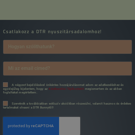
Csatlakozz a DTR nyuszitársadalomhoz!
A négyzet bejelölésével önkéntes hozzájárulásomat adom az adatkezeléshez és
egyidejűleg kijelentem, hogy az
Adatkezelési Tájékoztatót
megismertem és az abban
foglaltakat megértettem.
Szeretnék a továbbiakban exkluzív akciókban részesülni, valamit hasznos és érdekes
tartalmakat olvasni a DTR Bunnytől!