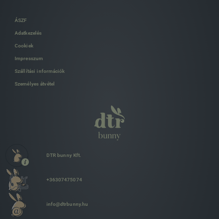
ÁSZF
Adatkezelés
Cookiek
Impresszum
Szállítási információk
Személyes átvétel
DTR bunny Kft.
+36307475074
info@dtrbunny.hu