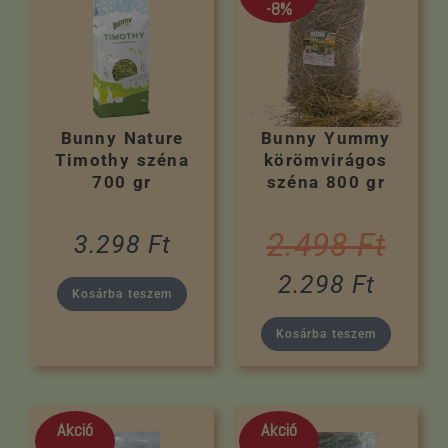
-8%
Bunny Nature
Bunny Yummy
Timothy széna
körömvirágos
700 gr
széna 800 gr
2.498
Ft
3.298
Ft
2.298
Ft
Kosárba teszem
Kosárba teszem
Akció
Akció