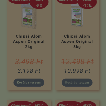
-9%
-12%
Chipsi Alom
Chipsi Alom
Aspen Original
Aspen Original
2kg
8kg
3.498
Ft
12.498
Ft
3.198
Ft
10.998
Ft
Kosárba teszem
Kosárba teszem
Akció
Akció
Kifutó termék
Kifutó termék