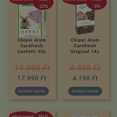
-10%
-9%
Chipsi Alom
Chipsi Alom
Carefresh
Carefresh
Confetti 50L
Original 14L
19.998
Ft
4.598
Ft
17.998
Ft
4.198
Ft
Kosárba teszem
Kosárba teszem
Akció
Kifutó termék