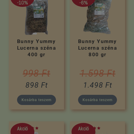
-10%
-6%
Bunny Yummy
Bunny Yummy
Lucerna széna
Lucerna széna
400 gr
800 gr
998
Ft
1.598
Ft
898
Ft
1.498
Ft
Kosárba teszem
Kosárba teszem
Akció
Akció