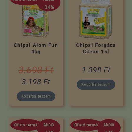
-14%
Chipsi Alom Fun
Chipsi Forgács
4kg
Citrus 15l
3.698
Ft
1.398
Ft
3.198
Ft
Kosárba teszem
Kosárba teszem
Akció
Akció
Kifutó termék
Kifutó termék