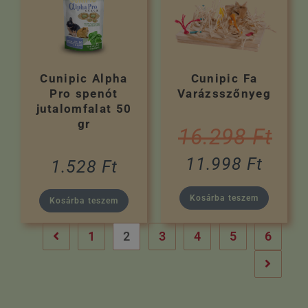
Cunipic Alpha
Cunipic Fa
Pro spenót
Varázsszőnyeg
jutalomfalat 50
gr
16.298
Ft
11.998
Ft
1.528
Ft
Kosárba teszem
Kosárba teszem
1
2
3
4
5
6