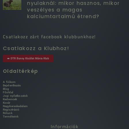
nyulaknál: mikor hasznos, mikor
veszélyes a magas
kalciumtartalmú étrend?
Csatlakozz zárt facebook klubbunkhoz!
Csatlakozz a Klubhoz!
➡️ DTR Bunny Kisállat Mánia Klub
Oldaltérkép
A fiókom
Bejelentkezés
Blog
Főoldal
Jogi nyilatkozatok
Kedvencek
Kosár
Nagykereskedelem
Regisztráció
Rólunk
Termékeink
Információk