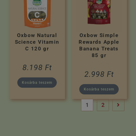
Oxbow Natural
Oxbow Simple
Science Vitamin
Rewards Apple
C 120 gr
Banana Treats
85 gr
8.198
Ft
2.998
Ft
Kosárba teszem
Kosárba teszem
1
2