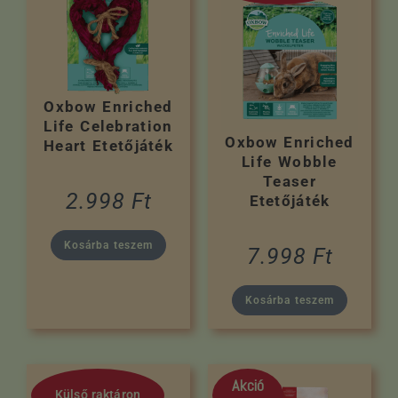
Oxbow Enriched
Life Celebration
Oxbow Enriched
Heart Etetőjáték
Life Wobble
Teaser
2.998
Ft
Etetőjáték
Kosárba teszem
7.998
Ft
Kosárba teszem
Akció
Külső raktáron