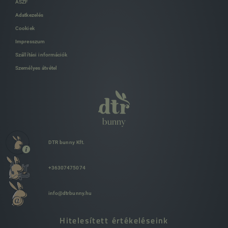
ÁSZF
Adatkezelés
Cookiek
Impresszum
Szállítási információk
Személyes átvétel
DTR bunny Kft.
+36307475074
info@dtrbunny.hu
Hitelesített értékeléseink