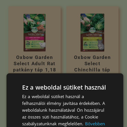
Oxbow Garden
Oxbow Garden
Select Adult Rat
Select
patkány táp 1,18
Chinchilla táp
kg
1,36 kg
Ez a weboldal sütiket használ
7.398
Ft
7.398
Ft
Ez a weboldal sütiket használ a
felhasználói élmény javítása érdekében. A
Kosárba teszem
Kosárba teszem
weboldalunk használatával Ön hozzájárul
az összes süti használatához, a Cookie
szabályzatunknak megfelelően.
Bővebben