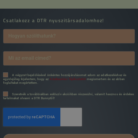
Csatlakozz a DTR nyuszitársadalomhoz!
A négyzet bejelölésével önkéntes hozzájárulásomat adom az adatkezeléshez és
egyidejűleg kijelentem, hogy az
Adatkezelési Tájékoztatót
megismertem és az abban
foglaltakat megértettem.
Szeretnék a továbbiakban exkluzív akciókban részesülni, valamit hasznos és érdekes
tartalmakat olvasni a DTR Bunnytől!