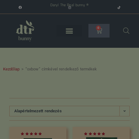
Daryl The Real bunny ®
0
Kezdőlap
>
“oxbow” címkével rendelkező termékek
Alapértelmezett rendezés