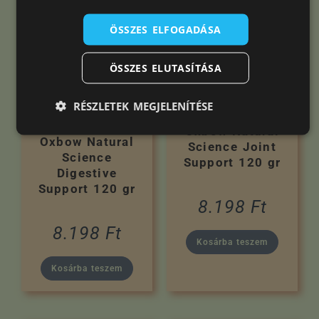
ÖSSZES ELFOGADÁSA
ÖSSZES ELUTASÍTÁSA
RÉSZLETEK MEGJELENÍTÉSE
Oxbow Natural
Oxbow Natural
Science Joint
Science
Support 120 gr
Digestive
Support 120 gr
8.198
Ft
8.198
Ft
Kosárba teszem
Kosárba teszem