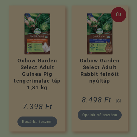
ÚJ
Oxbow Garden
Oxbow Garden
Select Adult
Select Adult
Guinea Pig
Rabbit felnőtt
tengerimalac táp
nyúltáp
1,81 kg
8.498
Ft
-tól
7.398
Ft
Opciók választása
Kosárba teszem