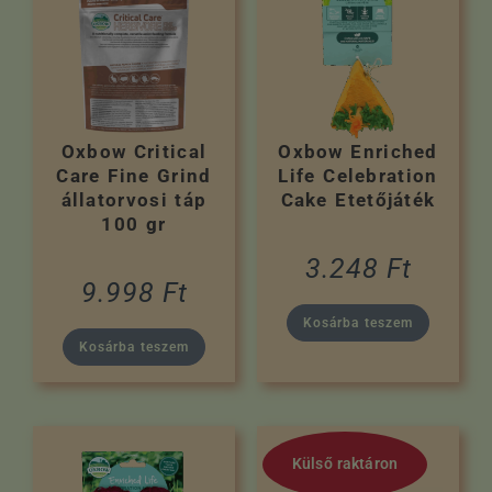
Oxbow Critical
Oxbow Enriched
Care Fine Grind
Life Celebration
állatorvosi táp
Cake Etetőjáték
100 gr
3.248
Ft
9.998
Ft
Kosárba teszem
Kosárba teszem
Külső raktáron