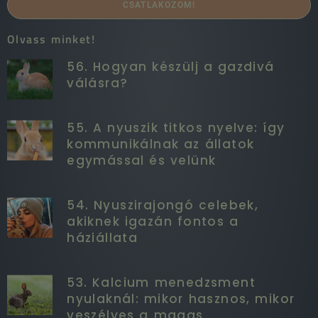
CSATLAKOZOM!
Olvass minket!
56. Hogyan készülj a gazdivá
válásra?
55. A nyuszik titkos nyelve: így
kommunikálnak az állatok
egymással és velünk
54. Nyuszirajongó celebek,
akiknek igazán fontos a
háziállata
53. Kalcium menedzsment
nyulaknál: mikor hasznos, mikor
veszélyes a magas