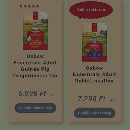
Külső raktáron
Oxbow
Essentials Adult
Oxbow
Guinea Pig
Essentials Adult
tengerimalac táp
Rabbit nyúltáp
6.998
Ft
-tól
7.298
Ft
-tól
Opciók választása
Opciók választása