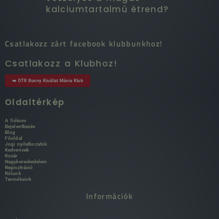
kalciumtartalmú étrend?
Csatlakozz zárt facebook klubbunkhoz!
Csatlakozz a Klubhoz!
➡️ DTR Bunny Kisállat Mánia Klub
Oldaltérkép
A fiókom
Bejelentkezés
Blog
Főoldal
Jogi nyilatkozatok
Kedvencek
Kosár
Nagykereskedelem
Regisztráció
Rólunk
Termékeink
Információk