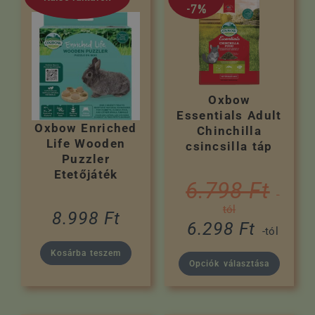
-7%
Oxbow
Essentials Adult
Oxbow Enriched
Chinchilla
Life Wooden
csincsilla táp
Puzzler
Etetőjáték
6.798
Ft
-
tól
8.998
Ft
6.298
Ft
-tól
Kosárba teszem
Opciók választása